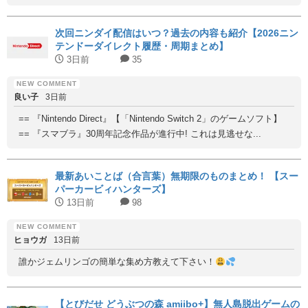
次回ニンダイ配信はいつ？過去の内容も紹介【2026ニン
テンドーダイレクト履歴・周期まとめ】
3日前
35
良い子
3日前
== 『Nintendo Direct』【「Nintendo Switch 2」のゲームソフト】
== 『スマブラ』30周年記念作品が進行中! これは見逃せな...
最新あいことば（合言葉）無期限のものまとめ！ 【スー
パーカービィハンターズ】
13日前
98
ヒョウガ
13日前
誰かジェムリンゴの簡単な集め方教えて下さい！
【とびだせ どうぶつの森 amiibo+】無人島脱出ゲームの