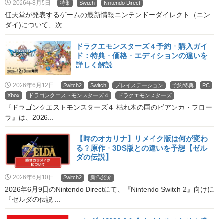
2026年8月5日
特集
Switch
Nintendo Direct
任天堂が発表するゲームの最新情報ニンテンドーダイレクト（ニン
ダイ)について、次...
ドラクエモンスターズ４予約・購入ガイ
ド：特典・価格・エディションの違いを
詳しく解説
2026年6月12日
Switch2
Switch
プレイステーション
予約特典
PC
Xbox
ドラゴンクエストモンスターズ４
ドラクエモンスターズ
『ドラゴンクエストモンスターズ４ 枯れ木の国のビアンカ・フロー
ラ』は、2026...
【時のオカリナ】リメイク版は何が変わ
る？原作・3DS版との違いを予想【ゼル
ダの伝説】
2026年6月10日
Switch2
新作紹介
2026年6月9日のNintendo Directにて、『Nintendo Switch 2』向けに
『ゼルダの伝説 ...