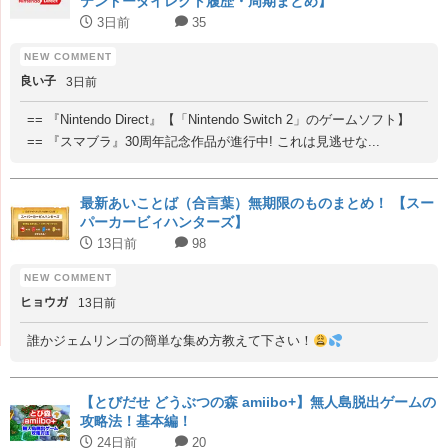
テンドーダイレクト履歴・周期まとめ】
3日前
35
良い子
3日前
== 『Nintendo Direct』【「Nintendo Switch 2」のゲームソフト】
== 『スマブラ』30周年記念作品が進行中! これは見逃せな...
最新あいことば（合言葉）無期限のものまとめ！ 【スー
パーカービィハンターズ】
13日前
98
ヒョウガ
13日前
誰かジェムリンゴの簡単な集め方教えて下さい！
【とびだせ どうぶつの森 amiibo+】無人島脱出ゲームの
攻略法！基本編！
24日前
20