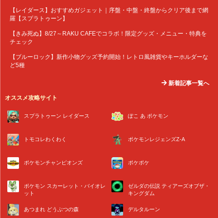
【レイダース】おすすめガジェット｜序盤・中盤・終盤からクリア後まで網
羅【スプラトゥーン】
【きみ死ぬ】8/27～RAKU CAFEでコラボ！限定グッズ・メニュー・特典を
チェック
【ブルーロック】新作小物グッズ予約開始！レトロ風雑貨やキーホルダーな
ど5種
新着記事一覧へ
オススメ攻略サイト
スプラトゥーン レイダース
ぽこ あ ポケモン
トモコレわくわく
ポケモンレジェンズZ-A
ポケモンチャンピオンズ
ポケポケ
ポケモン スカーレット・バイオレ
ゼルダの伝説 ティアーズオブザ・
ット
キングダム
あつまれ どうぶつの森
デルタルーン