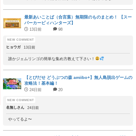
最新あいことば（合言葉）無期限のものまとめ！ 【スー
パーカービィハンターズ】
13日前
98
ヒョウガ
13日前
誰かジェムリンゴの簡単な集め方教えて下さい！
【とびだせ どうぶつの森 amiibo+】無人島脱出ゲームの
攻略法！基本編！
24日前
20
名無しさん
24日前
やってるよ〜