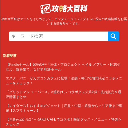
攻略大百科はゲームをはじめとして、エンタメ・ライフスタイルに役立つ攻略情報をお届
けする情報サイトです。
新着記事
【Kindleセール】50%OFF「三体・プロジェクト ヘイル メアリー・同志少
女よ、敵を撃て」など早川SFセール
エスターバニーがカプコンカフェに登場！池袋・梅田で期間限定コラボメニ
ューをチェック！
『グリッドマン ユニバース』×望月けい コラボグッズ第2弾！先行販売＆通
販情報まとめ
【レイダース】おすすめガジェット｜序盤・中盤・終盤からクリア後まで網
羅【スプラトゥーン】
【きみ死ぬ】8/27～RAKU CAFEでコラボ！限定グッズ・メニュー・特典を
チェック