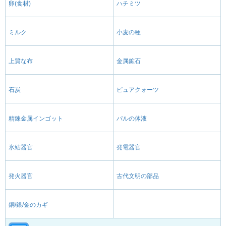
卵(食材)
ハチミツ
ミルク
小麦の種
上質な布
金属鉱石
石炭
ピュアクォーツ
精錬金属インゴット
パルの体液
氷結器官
発電器官
発火器官
古代文明の部品
銅/銀/金のカギ