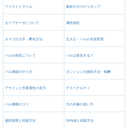
ファストトラベル
素材やボスのリポップ
セーブデータについて
属性相性
タマゴの入手・孵化方法
主人公・パルの名前変更
パルの病気について
パルは進化する？
パル濃縮のやり方
ダンジョンの挑戦方法・報酬
アサインと作業適性の見方
デスペナルティ
パル捕獲のコツ
力の石像の使い方
瀕死状態と回復方法
SAN値と回復方法