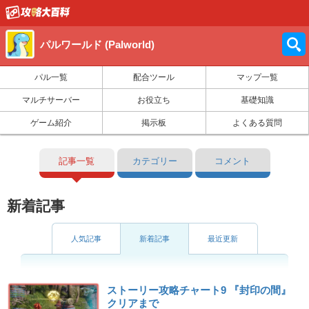
パルワールド (Palworld)
パル一覧
配合ツール
マップ一覧
マルチサーバー
お役立ち
基礎知識
ゲーム紹介
掲示板
よくある質問
記事一覧
カテゴリー
コメント
新着記事
人気記事
新着記事
最近更新
ストーリー攻略チャート9 『封印の間』
クリアまで