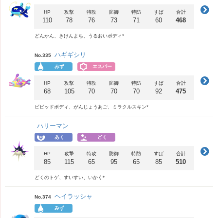
HP
攻撃
特攻
防御
特防
すば
合計
110
78
76
73
71
60
468
どんかん、きけんよち、うるおいボディ*
ハギギシリ
No.335
みず
エスパー
HP
攻撃
特攻
防御
特防
すば
合計
68
105
70
70
70
92
475
ビビッドボディ、がんじょうあご、ミラクルスキン*
ハリーマン
あく
どく
HP
攻撃
特攻
防御
特防
すば
合計
85
115
65
95
65
85
510
どくのトゲ、すいすい、いかく*
ヘイラッシャ
No.374
みず