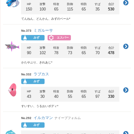
HP
攻撃
特攻
防御
特防
すば
合計
150
100
65
115
65
35
530
てんねん、どんかん、みずのベール*
ミガルーサ
No.373
みず
エスパー
HP
攻撃
特攻
防御
特防
すば
合計
90
102
78
73
65
70
478
かたやぶり、きれあじ*
ラブカス
No.332
みず
HP
攻撃
特攻
防御
特防
すば
合計
43
30
40
55
65
97
330
すいすい、うるおいボディ*
イルカマン
ナイーブフォルム
No.292
みず