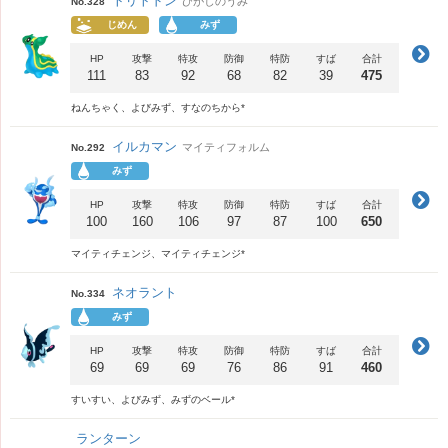
トリトドン
ひがしのうみ
No.328
じめん
みず
HP
攻撃
特攻
防御
特防
すば
合計
111
83
92
68
82
39
475
ねんちゃく、よびみず、すなのちから*
イルカマン
マイティフォルム
No.292
みず
HP
攻撃
特攻
防御
特防
すば
合計
100
160
106
97
87
100
650
マイティチェンジ、マイティチェンジ*
ネオラント
No.334
みず
HP
攻撃
特攻
防御
特防
すば
合計
69
69
69
76
86
91
460
すいすい、よびみず、みずのベール*
ランターン