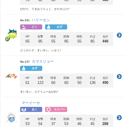
びびり、てきおうりょく、かたやぶり*
ハリーセン
No.331
どく
みず
HP
攻撃
特攻
防御
特防
すば
合計
65
95
55
85
55
85
440
どくのトゲ、すいすい、いかく*
カマスジョー
No.137
みず
HP
攻撃
特攻
防御
特防
すば
合計
61
123
60
60
50
136
490
すいすい、スクリューおびれ*
マーイーカ
あく
エスパー
HP
攻撃
特攻
防御
特防
すば
合計
53
54
37
53
46
45
288