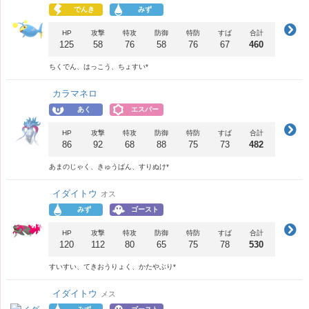
でんき
みず
HP
攻撃
特攻
防御
特防
すば
合計
125
58
76
58
76
67
460
ちくでん、はっこう、ちょすい*
カラマネロ
あく
エスパー
HP
攻撃
特攻
防御
特防
すば
合計
86
92
68
88
75
73
482
あまのじゃく、きゅうばん、すりぬけ*
イダイトウ
オス
みず
ゴースト
HP
攻撃
特攻
防御
特防
すば
合計
120
112
80
65
75
78
530
すいすい、てきおうりょく、かたやぶり*
イダイトウ
メス