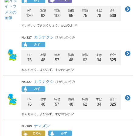
みず
ゴースト
HP
攻撃
特攻
防御
特防
すば
合計
120
92
100
65
75
78
530
すいすい、てきおうりょく、かたやぶり*
カラナクシ
ひがしのうみ
No.327
みず
HP
攻撃
特攻
防御
特防
すば
合計
76
48
57
48
62
34
325
ねんちゃく、よびみず、すなのちから*
カラナクシ
ひがしのうみ
No.327
みず
HP
攻撃
特攻
防御
特防
すば
合計
76
48
57
48
62
34
325
ねんちゃく、よびみず、すなのちから*
ナマズン
No.169
じめん
みず