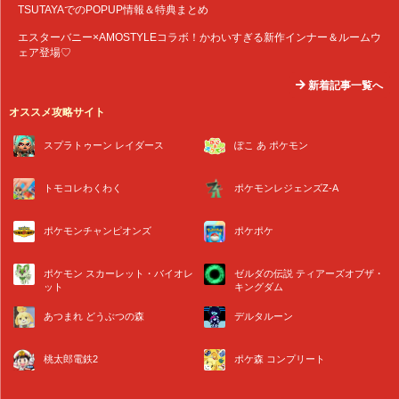
TSUTAYAでのPOPUP情報＆特典まとめ
エスターバニー×AMOSTYLEコラボ！かわいすぎる新作インナー＆ルームウ
ェア登場♡
新着記事一覧へ
オススメ攻略サイト
スプラトゥーン レイダース
ぽこ あ ポケモン
トモコレわくわく
ポケモンレジェンズZ-A
ポケモンチャンピオンズ
ポケポケ
ポケモン スカーレット・バイオレ
ゼルダの伝説 ティアーズオブザ・
ット
キングダム
あつまれ どうぶつの森
デルタルーン
桃太郎電鉄2
ポケ森 コンプリート