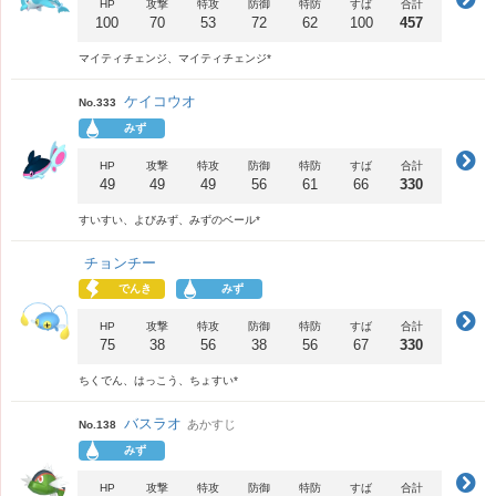
HP
攻撃
特攻
防御
特防
すば
合計
100
70
53
72
62
100
457
マイティチェンジ、マイティチェンジ*
ケイコウオ
No.333
みず
HP
攻撃
特攻
防御
特防
すば
合計
49
49
49
56
61
66
330
すいすい、よびみず、みずのベール*
チョンチー
でんき
みず
HP
攻撃
特攻
防御
特防
すば
合計
75
38
56
38
56
67
330
ちくでん、はっこう、ちょすい*
バスラオ
あかすじ
No.138
みず
HP
攻撃
特攻
防御
特防
すば
合計