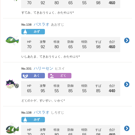
70
92
80
65
55
98
460
すてみ、てきおうりょく、かたやぶり*
バスラオ
あおすじ
No.138
みず
HP
攻撃
特攻
防御
特防
すば
合計
70
92
80
65
55
98
460
いしあたま、てきおうりょく、かたやぶり*
ハリーセン
ヒスイ
No.331
あく
どく
HP
攻撃
特攻
防御
特防
すば
合計
65
95
55
85
55
85
440
どくのトゲ、すいすい、いかく*
バスラオ
しろすじ
No.138
みず
HP
攻撃
特攻
防御
特防
すば
合計
70
92
80
65
55
98
460