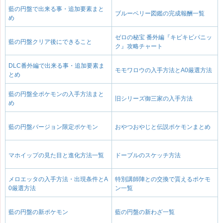
藍の円盤で出来る事・追加要素まと
ブルーベリー図鑑の完成報酬一覧
め
ゼロの秘宝 番外編『キビキビパニッ
藍の円盤クリア後にできること
ク』攻略チャート
DLC番外編で出来る事・追加要素ま
モモワロウの入手方法とA0厳選方法
とめ
藍の円盤全ポケモンの入手方法まと
旧シリーズ御三家の入手方法
め
藍の円盤バージョン限定ポケモン
おやつおやじと伝説ポケモンまとめ
マホイップの見た目と進化方法一覧
ドーブルのスケッチ方法
メロエッタの入手方法・出現条件とA
特別講師陣との交換で貰えるポケモ
0厳選方法
ン一覧
藍の円盤の新ポケモン
藍の円盤の新わざ一覧