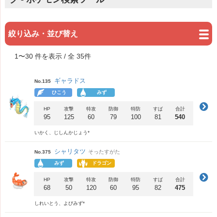
絞り込み・並び替え
1
〜
30
件を表示 / 全
35
件
ギャラドス
No.135
ひこう
みず
HP
攻撃
特攻
防御
特防
すば
合計
95
125
60
79
100
81
540
いかく、じしんかじょう*
シャリタツ
そったすがた
No.375
みず
ドラゴン
HP
攻撃
特攻
防御
特防
すば
合計
68
50
120
60
95
82
475
しれいとう、よびみず*