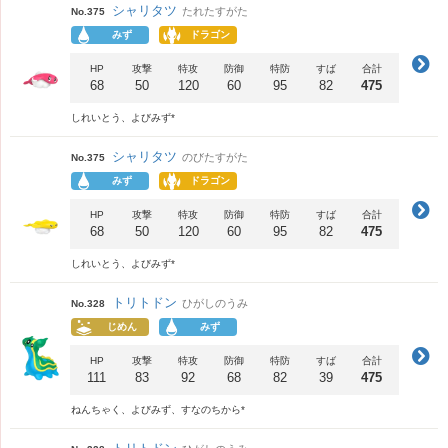
シャリタツ
たれたすがた
No.375
みず
ドラゴン
HP
攻撃
特攻
防御
特防
すば
合計
68
50
120
60
95
82
475
しれいとう、よびみず*
シャリタツ
のびたすがた
No.375
みず
ドラゴン
HP
攻撃
特攻
防御
特防
すば
合計
68
50
120
60
95
82
475
しれいとう、よびみず*
トリトドン
ひがしのうみ
No.328
じめん
みず
HP
攻撃
特攻
防御
特防
すば
合計
111
83
92
68
82
39
475
ねんちゃく、よびみず、すなのちから*