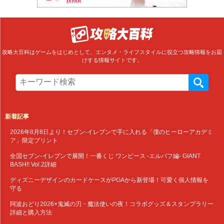
攻略大百科はゲームをはじめとして、エンタメ・ライフスタイルに役立つ攻略情報をお届
けする情報サイトです。
新着記事
2026年8月8日より！セブン‐イレブンで手に入れる「僕のヒーローアカデミ
ア」限定プリント
全国セブン‐イレブンで展開！一番くじ ワンピース -エルバフ編- GIANT
BASH!! Vol.2詳細
ディズニーデザインのカードケースがPGAから新登場！可愛く個人情報を
守る
阿波おどり2026×鬼滅の刃・魔法使いの夜！コラボグッズ＆スタンプラリー
詳細と購入方法