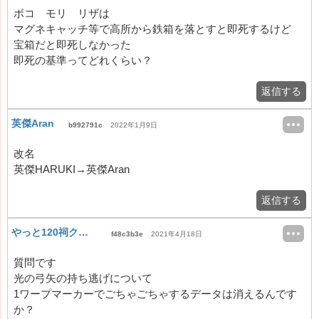
ボコ モリ リザは
マグネキャッチ等で高所から鉄箱を落とすと即死するけど
宝箱だと即死しなかった
即死の基準ってどれくらい？
返信する
英傑Aran
b992791c
2022年1月9日
改名
英傑HARUKI→英傑Aran
返信する
やっと120祠クリアしたライネルスレイヤー
f48c3b3e
2021年4月18日
質問です
光の弓矢の持ち逃げについて
1ワープマーカーでごちゃごちゃするデータは消えるんです
か？