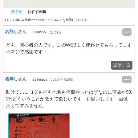
新着順
おすすめ順
コメント欄の表示順でYahoo!ニュースのAIを利用しています。
名無しさん
860059fa
2月28日
ども、初心者の人です。このWEBよく使わせてもらってます
☆マジで感謝です！
返信する
名無しさん
1b848de2
2021年7月25日
助けて…コログも祠も地名も全部やったはずなのに何故か99.
1%どういうことか教えて欲しいです お願いします 画像
荒くてすみません。