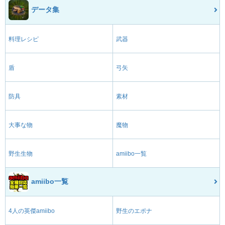
データ集
料理レシピ
武器
盾
弓矢
防具
素材
大事な物
魔物
野生生物
amiibo一覧
amiibo一覧
4人の英傑amiibo
野生のエポナ