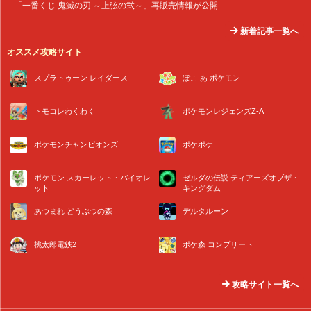
「一番くじ 鬼滅の刃 ～上弦の弐～」再販売情報が公開
新着記事一覧へ
オススメ攻略サイト
スプラトゥーン レイダース
ぽこ あ ポケモン
トモコレわくわく
ポケモンレジェンズZ-A
ポケモンチャンピオンズ
ポケポケ
ポケモン スカーレット・バイオレ
ゼルダの伝説 ティアーズオブザ・
ット
キングダム
あつまれ どうぶつの森
デルタルーン
桃太郎電鉄2
ポケ森 コンプリート
攻略サイト一覧へ