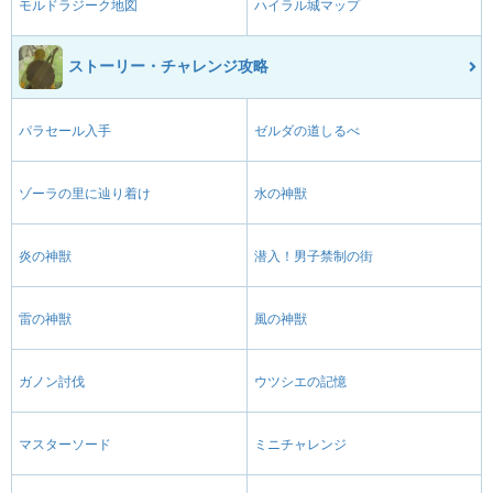
モルドラジーク地図
ハイラル城マップ
ストーリー・チャレンジ攻略
パラセール入手
ゼルダの道しるべ
ゾーラの里に辿り着け
水の神獣
炎の神獣
潜入！男子禁制の街
雷の神獣
風の神獣
ガノン討伐
ウツシエの記憶
マスターソード
ミニチャレンジ