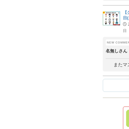
【
日
日
名無しさん
またマ