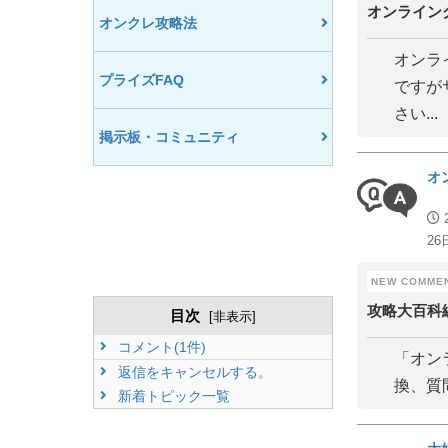
オンライン
オンクレ攻略法
オンラ
プライズFAQ
ですが
さい...
掲示板・コミュニティ
オ
26
攻略大百科
目次
[
非表示
]
コメント(1件)
「オン
返信をキャンセルする。
換、質
新着トピック一覧