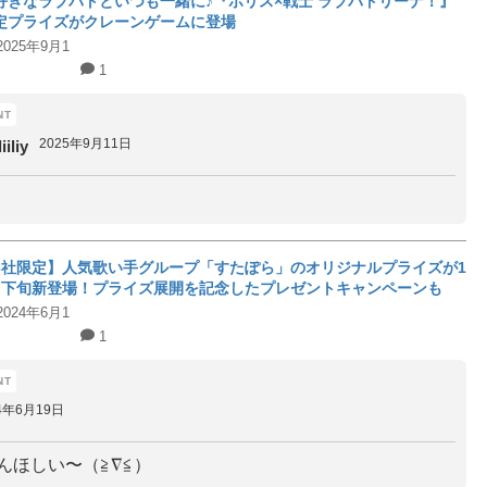
好きなラブパトといつも一緒に♪『ポリス×戦士 ラブパトリーナ！』
定プライズがクレーンゲームに登場
2025年9月1
1
2025年9月11日
liy
3社限定】人気歌い手グループ「すたぽら」のオリジナルプライズが1
月下旬新登場！プライズ展開を記念したプレゼントキャンペーンも
2024年6月1
1
4年6月19日
くんほしい〜（≧∇≦）