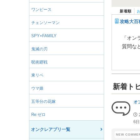
ワンピース
新着順
攻略大百
チェンソーマン
SPY×FAMILY
「オン
質問な
鬼滅の刃
呪術廻戦
東リベ
新着ト
ウマ娘
五等分の花嫁
オ
Re:ゼロ
6日
オンクレアプリ一覧