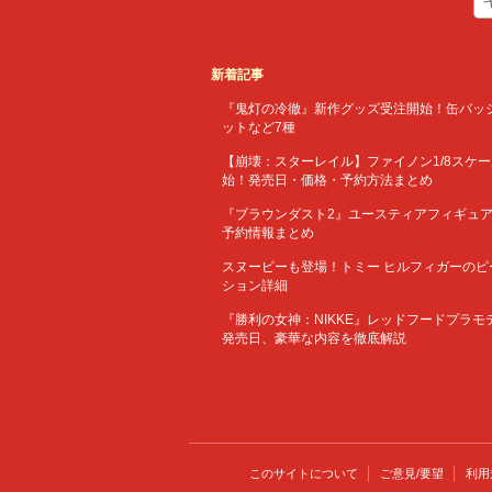
新着記事
『鬼灯の冷徹』新作グッズ受注開始！缶バッ
ットなど7種
【崩壊：スターレイル】ファイノン1/8スケ
始！発売日・価格・予約方法まとめ
『ブラウンダスト2』ユースティアフィギュ
予約情報まとめ
スヌーピーも登場！トミー ヒルフィガーのピ
ション詳細
『勝利の女神：NIKKE』レッドフードプラ
発売日、豪華な内容を徹底解説
このサイトについて
ご意見/要望
利用