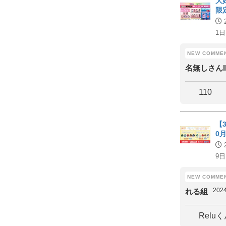
大
限
1日
名無しさんllii
110
【
0
9日
202
れる組
Relu