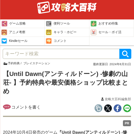
ゲーム攻略
便利ツール
おすすめ特集
アニメ考察
キャラ・ホビー
セール・ポイ活
Kindleセール
コメント
予約特典
プレイステーション
最終更新日
2024年8月31日
【Until Dawn(アンティルドーン) -惨劇の山
荘- 】予約特典や最安価格ショップ比較まと
め
攻略大百科編集部
PR
2024年10
月4
日発売のゲ
ーム
『Until Dawn(アンティルドーン) -惨