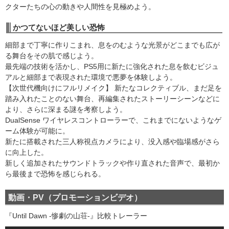
クターたちの心の動きや人間性を見極めよう。
かつてないほど美しい恐怖
細部まで丁寧に作りこまれ、息をのむような光景がどこまでも広が
る舞台をその肌で感じよう。
最先端の技術を活かし、PS5用に新たに強化された息を飲むビジュ
アルと細部まで表現された環境で悪夢を体験しよう。
【次世代機向けにフルリメイク】 新たなコレクティブル、まだ足を
踏み入れたことのない舞台、再編集されたストーリーシーンなどに
より、さらに深まる謎を考察しよう。
DualSense ワイヤレスコントローラーで、これまでにないようなゲ
ーム体験が可能に。
新たに搭載された三人称視点カメラにより、没入感や臨場感がさら
に向上した。
新しく追加されたサウンドトラックや作り直された音声で、最初か
ら最後まで恐怖を感じられる。
動画・PV（プロモーションビデオ）
『Until Dawn -惨劇の山荘-』比較トレーラー