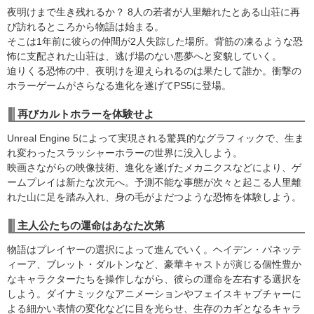
夜明けまで生き残れるか？ 8人の若者が人里離れたとある山荘に再
び訪れるところから物語は始まる。
そこは1年前に彼らの仲間が2人失踪した場所。背筋の凍るような恐
怖に支配された山荘は、逃げ場のない悪夢へと変貌していく。
迫りくる恐怖の中、夜明けを迎えられるのは果たして誰か。衝撃の
ホラーゲームがさらなる進化を遂げてPS5に登場。
再びカルトホラーを体験せよ
Unreal Engine 5によって実現される驚異的なグラフィックで、生ま
れ変わったスラッシャーホラーの世界に没入しよう。
映画さながらの映像技術、進化を遂げたメカニクスなどにより、ゲ
ームプレイは新たな次元へ。予測不能な事態が次々と起こる人里離
れた山に足を踏み入れ、身の毛がよだつような恐怖を体験しよう。
主人公たちの運命はあなた次第
物語はプレイヤーの選択によって進んでいく。ヘイデン・パネッテ
ィーア、ブレット・ダルトンなど、豪華キャストが演じる個性豊か
なキャラクターたちを操作しながら、彼らの運命を左右する選択を
しよう。ダイナミックなアニメーションやフェイスキャプチャーに
よる細かい表情の変化などに目を光らせ、生存のカギとなるキャラ