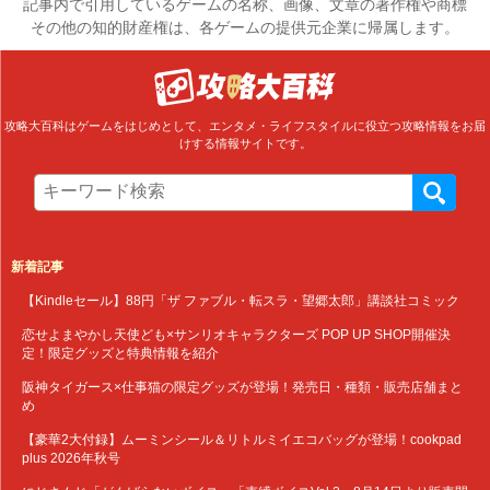
記事内で引用しているゲームの名称、画像、文章の著作権や商標
その他の知的財産権は、各ゲームの提供元企業に帰属します。
攻略大百科はゲームをはじめとして、エンタメ・ライフスタイルに役立つ攻略情報をお届
けする情報サイトです。
新着記事
【Kindleセール】88円「ザ ファブル・転スラ・望郷太郎」講談社コミック
恋せよまやかし天使ども×サンリオキャラクターズ POP UP SHOP開催決
定！限定グッズと特典情報を紹介
阪神タイガース×仕事猫の限定グッズが登場！発売日・種類・販売店舗まと
め
【豪華2大付録】ムーミンシール＆リトルミイエコバッグが登場！cookpad
plus 2026年秋号