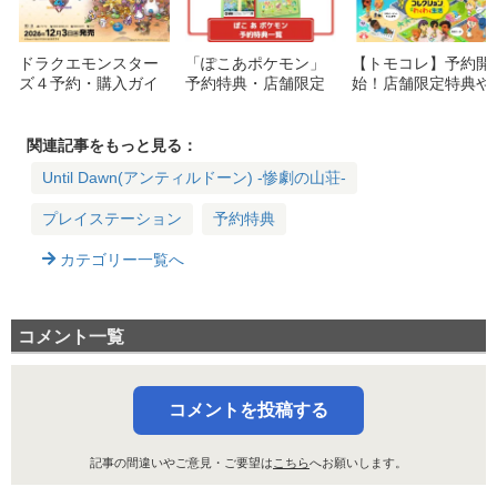
ドラクエモンスター
「ぽこあポケモン」
【トモコレ】予約開
ズ４予約・購入ガイ
予約特典・店舗限定
始！店舗限定特典や
ド：特典・価格・エ
特典や最安価格ショ
最安価格ショップ比
ディションの違いを
ップ比較まとめ
較まとめ【トモダチ
詳しく解説
コレクション わくわ
関連記事をもっと見る：
く生活】
Until Dawn(アンティルドーン) -惨劇の山荘-
プレイステーション
予約特典
カテゴリー一覧へ
コメント一覧
コメントを投稿する
記事の間違いやご意見・ご要望は
こちら
へお願いします。