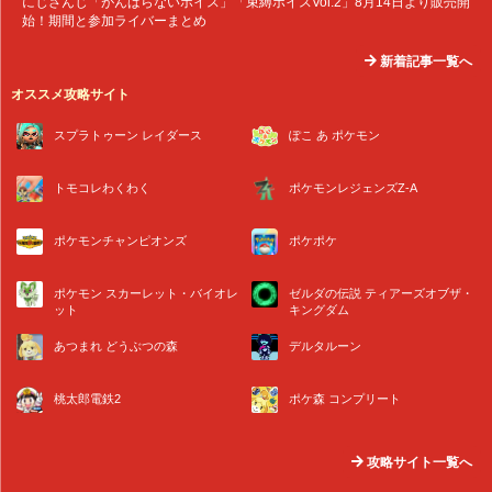
にじさんじ「がんばらないボイス」「束縛ボイスVol.2」8月14日より販売開
始！期間と参加ライバーまとめ
新着記事一覧へ
オススメ攻略サイト
スプラトゥーン レイダース
ぽこ あ ポケモン
トモコレわくわく
ポケモンレジェンズZ-A
ポケモンチャンピオンズ
ポケポケ
ポケモン スカーレット・バイオレ
ゼルダの伝説 ティアーズオブザ・
ット
キングダム
あつまれ どうぶつの森
デルタルーン
桃太郎電鉄2
ポケ森 コンプリート
攻略サイト一覧へ