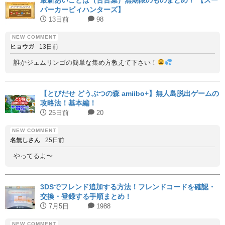
パーカービィハンターズ】
13日前
98
ヒョウガ
13日前
誰かジェムリンゴの簡単な集め方教えて下さい！
【とびだせ どうぶつの森 amiibo+】無人島脱出ゲームの
攻略法！基本編！
25日前
20
名無しさん
25日前
やってるよ〜
3DSでフレンド追加する方法！フレンドコードを確認・
交換・登録する手順まとめ！
7月5日
1988