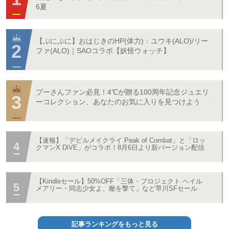
6夏
【ぷにぷに】おはじきのHP(体力)：ユウキ(ALO)/リー
ファ(ALO)｜SAOコラボ【妖怪ウォッチ】
プーさんファン必見！4℃が贈る100周年記念ジュエリ
ーコレクション、あなたのお気に入りを見つけよう
【速報】「デビルメイクライ Peak of Combat」と「ロッ
クマンX DiVE」がコラボ！8月6日より新バージョン配信
【Kindleセール】50%OFF「三体・プロジェクト ヘイル
メアリー・同志少女よ、敵を撃て」など早川SFセール
記事ランキングをもっと見る