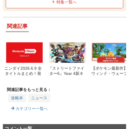
特集一覧へ
関連記事
ニンダイ2026.6.9 全
『ストリートファイ
【ポケモン最新作】
タイトルまとめ！発
ター6』Year 4新キ
ウィンド・ウェーブ
表作品一覧を発売日
ャラクター発表！テ
内定ポケモン一覧｜
順にまとめました
ィファ、ヤスミン、
1stトレーラーで全
【ニンテンドーダイ
アルジュン、ボシュ
部で46種類が内定
関連記事をもっと見る：
レクト】
参戦決定
攻略本
ニュース
カテゴリー一覧へ
コメント一覧