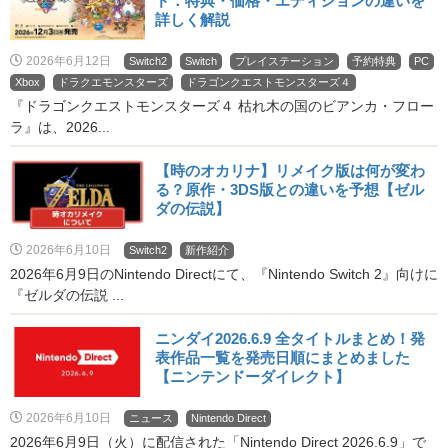
ド：特典・価格・エディションの違いを
詳しく解説
2026年6月12日
Switch2
Switch
プレイステーション
予約特典
PC
Xbox
ドラクエモンスターズ
ドラゴンクエストモンスターズ４
『ドラゴンクエストモンスターズ４ 枯れ木の国のビアンカ・フロー
ラ』は、2026...
【時のオカリナ】リメイク版は何が変わ
る？原作・3DS版との違いを予想【ゼル
ダの伝説】
2026年6月10日
Switch2
新作紹介
2026年6月9日のNintendo Directにて、『Nintendo Switch 2』向けに
『ゼルダの伝説 ...
ニンダイ2026.6.9 全タイトルまとめ！発
表作品一覧を発売日順にまとめました
【ニンテンドーダイレクト】
2026年6月10日
ニュース
Nintendo Direct
2026年6月9日（火）に配信された「Nintendo Direct 2026.6.9」で