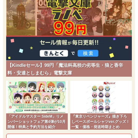
【Kindleセール】99円「魔法科高校の劣等生・狼と香辛
料・安達としまむら」電撃文庫
「アイドルマスター SideM」リメ
『東京リベンジャーズ』描き下ろ
ンバーショットフェア第4弾が10月
しベースボールシャツver.グッズ！
開催！特典と予約方法を紹介
一覧・価格・発送時期まとめ