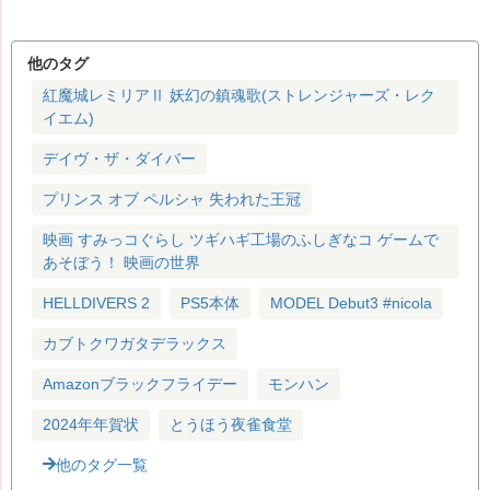
他のタグ
紅魔城レミリアⅡ 妖幻の鎮魂歌(ストレンジャーズ・レク
イエム)
デイヴ・ザ・ダイバー
プリンス オブ ペルシャ 失われた王冠
映画 すみっコぐらし ツギハギ工場のふしぎなコ ゲームで
あそぼう！ 映画の世界
HELLDIVERS 2
PS5本体
MODEL Debut3 #nicola
カブトクワガタデラックス
Amazonブラックフライデー
モンハン
2024年年賀状
とうほう夜雀食堂
他のタグ一覧