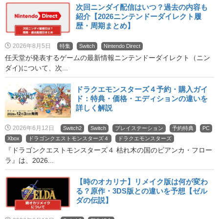
次回ニンダイ配信はいつ？過去の内容も
紹介【2026ニンテンドーダイレクト履
歴・周期まとめ】
2026年8月5日
特集
Switch
Nintendo Direct
任天堂が発表するゲームの最新情報ニンテンドーダイレクト（ニン
ダイ)について、次...
ドラクエモンスターズ４予約・購入ガイ
ド：特典・価格・エディションの違いを
詳しく解説
2026年6月12日
Switch2
Switch
プレイステーション
予約特典
PC
Xbox
ドラゴンクエストモンスターズ４
ドラクエモンスターズ
『ドラゴンクエストモンスターズ４ 枯れ木の国のビアンカ・フロー
ラ』は、2026...
【時のオカリナ】リメイク版は何が変わ
る？原作・3DS版との違いを予想【ゼル
ダの伝説】