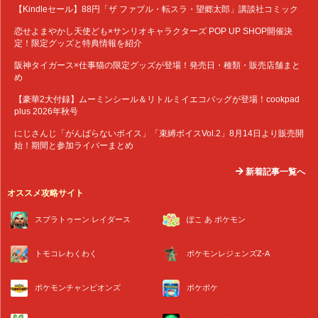
【Kindleセール】88円「ザ ファブル・転スラ・望郷太郎」講談社コミック
恋せよまやかし天使ども×サンリオキャラクターズ POP UP SHOP開催決
定！限定グッズと特典情報を紹介
阪神タイガース×仕事猫の限定グッズが登場！発売日・種類・販売店舗まと
め
【豪華2大付録】ムーミンシール＆リトルミイエコバッグが登場！cookpad
plus 2026年秋号
にじさんじ「がんばらないボイス」「束縛ボイスVol.2」8月14日より販売開
始！期間と参加ライバーまとめ
新着記事一覧へ
オススメ攻略サイト
スプラトゥーン レイダース
ぽこ あ ポケモン
トモコレわくわく
ポケモンレジェンズZ-A
ポケモンチャンピオンズ
ポケポケ