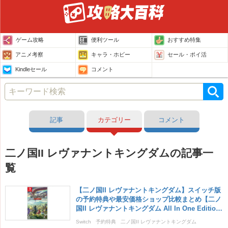
ゲーム攻略
便利ツール
おすすめ特集
アニメ考察
キャラ・ホビー
セール・ポイ活
Kindleセール
コメント
記事
カテゴリー
コメント
二ノ国II レヴァナントキングダムの記事一
覧
【二ノ国II レヴァナントキングダム】スイッチ版
の予約特典や最安価格ショップ比較まとめ【二ノ
国II レヴァナントキングダム All In One Editio
n】
Switch
予約特典
二ノ国II レヴァナントキングダム