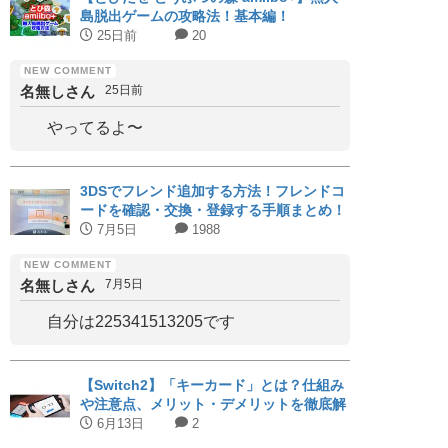
島脱出ゲームの攻略法！基本編！
25日前
20
名無しさん
25日前
やってるよ〜
3DSでフレンド追加する方法！フレンドコ
ードを確認・交換・登録する手順まとめ！
7月5日
1988
名無しさん
7月5日
自分は225341513205です
【Switch2】「キーカード」とは？仕組み
や注意点、メリット・デメリットを徹底解
説｜対応タイトルまとめ
6月13日
2