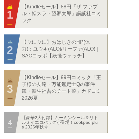
【Kindleセール】88円「ザ ファブ
ル・転スラ・望郷太郎」講談社コミ
ック
【ぷにぷに】おはじきのHP(体
力)：ユウキ(ALO)/リーファ(ALO)｜
SAOコラボ【妖怪ウォッチ】
【Kindleセール】99円コミック「王
子様の友達・万能鑑定士Qの事件
簿・転生社畜のチート菜」カドコミ
2026夏
【豪華2大付録】ムーミンシール＆リト
ルミイエコバッグが登場！cookpad plu
s 2026年秋号