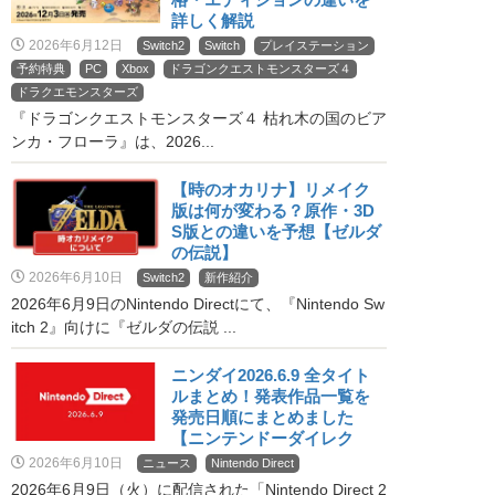
詳しく解説
2026年6月12日
Switch2
Switch
プレイステーション
予約特典
PC
Xbox
ドラゴンクエストモンスターズ４
ドラクエモンスターズ
『ドラゴンクエストモンスターズ４ 枯れ木の国のビア
ンカ・フローラ』は、2026...
【時のオカリナ】リメイク
版は何が変わる？原作・3D
S版との違いを予想【ゼルダ
の伝説】
2026年6月10日
Switch2
新作紹介
2026年6月9日のNintendo Directにて、『Nintendo Sw
itch 2』向けに『ゼルダの伝説 ...
ニンダイ2026.6.9 全タイト
ルまとめ！発表作品一覧を
発売日順にまとめました
【ニンテンドーダイレク
ト】
2026年6月10日
ニュース
Nintendo Direct
2026年6月9日（火）に配信された「Nintendo Direct 2