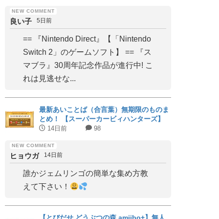
良い子
5日前
== 『Nintendo Direct』【「Nintendo
Switch 2」のゲームソフト】 == 『ス
マブラ』30周年記念作品が進行中! こ
れは見逃せな...
最新あいことば（合言葉）無期限のものま
とめ！ 【スーパーカービィハンターズ】
14日前
98
ヒョウガ
14日前
誰かジェムリンゴの簡単な集め方教
えて下さい！
【とびだせ どうぶつの森 amiibo+】無人