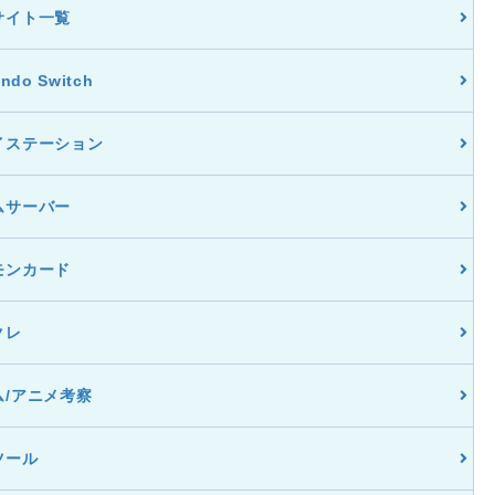
サイト一覧
endo Switch
イステーション
ムサーバー
モンカード
クレ
ム/アニメ考察
ツール