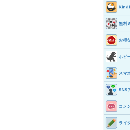
Kin
無料
お得
ホビ
スマ
SNS
コメ
ライ