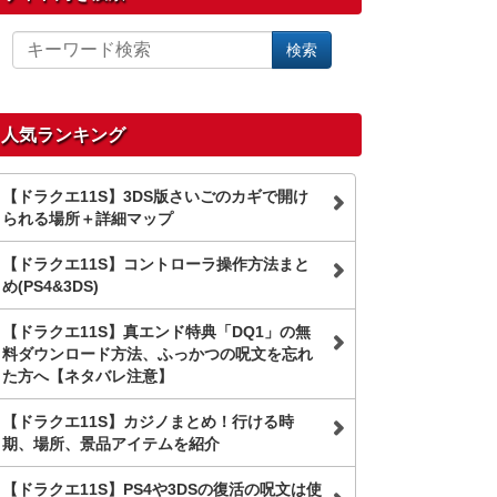
サ
検索
イ
ト
内
を
人気ランキング
検
索
【ドラクエ11S】3DS版さいごのカギで開け
られる場所＋詳細マップ
【ドラクエ11S】コントローラ操作方法まと
め(PS4&3DS)
【ドラクエ11S】真エンド特典「DQ1」の無
料ダウンロード方法、ふっかつの呪文を忘れ
た方へ【ネタバレ注意】
【ドラクエ11S】カジノまとめ！行ける時
期、場所、景品アイテムを紹介
【ドラクエ11S】PS4や3DSの復活の呪文は使