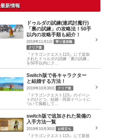
最新情報
ドゥルダの試練(連武討魔行)
「裏の試練」の攻略法！50手
以内の攻略手順も紹介！
2019年11月1日
寄り道攻略
クリア後
『ドラゴンクエスト11S』にて追加
されたドゥルダの試練「裏の試練」
を50手以内にク...
Switch版で各キャラクター
と結婚する方法！
2019年10月30日
クリア後
『ドラゴンクエスト11S』のイベン
トのひとつ、結婚・同居イベントに
ついて掲載して...
switch版で追加された装備の
入手方法一覧
2019年10月30日
お役立ち
『ドラゴンクエスト11S』にて新規