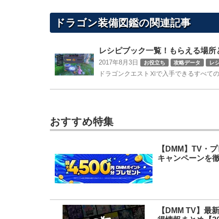
ドラゴン装備図鑑の
関連記事
レシピブック一覧！もらえる場所
2017年8月3日
お役立ち
攻略データ
レ
ドラゴンクエストⅪで入手できるすべての
おすすめ特集
【DMM】TV・
キャンペーンを徹
【DMM TV】