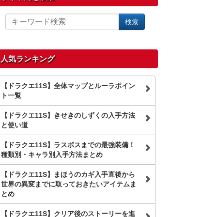
サ
検索
イ
ト
内
を
人気ランキング
検
索
【ドラクエ11S】全体マップとルーラポイン
ト一覧
【ドラクエ11S】きせきのしずくの入手方法
と使い道
【ドラクエ11S】ラスボスまでの最強装備！
種類別・キャラ別入手方法まとめ
【ドラクエ11S】まほうのカギ入手直後から
世界の異変までに取っておきたいアイテムま
とめ
【ドラクエ11S】クリア後のストーリーを進