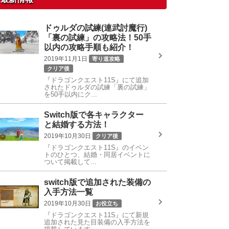
ドゥルダの試練(連武討魔行)
「裏の試練」の攻略法！50手
以内の攻略手順も紹介！
2019年11月1日
寄り道攻略
クリア後
『ドラゴンクエスト11S』にて追加
されたドゥルダの試練「裏の試練」
を50手以内にク...
Switch版で各キャラクター
と結婚する方法！
2019年10月30日
クリア後
『ドラゴンクエスト11S』のイベン
トのひとつ、結婚・同居イベントに
ついて掲載して...
switch版で追加された装備の
入手方法一覧
2019年10月30日
お役立ち
『ドラゴンクエスト11S』にて新規
追加された見た目装備の入手方法を