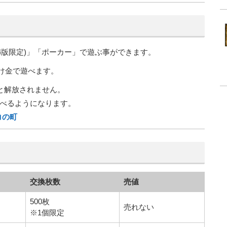
4版限定)」「ポーカー」で遊ぶ事ができます。
掛け金で遊べます。
と解放されません。
べるようになります。
コの町
交換枚数
売値
500枚
売れない
※1個限定