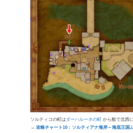
ソルティコの町は
ダーハルーネの町
から船で北西
→
攻略チャート10：ソルティアナ海岸～海底王国