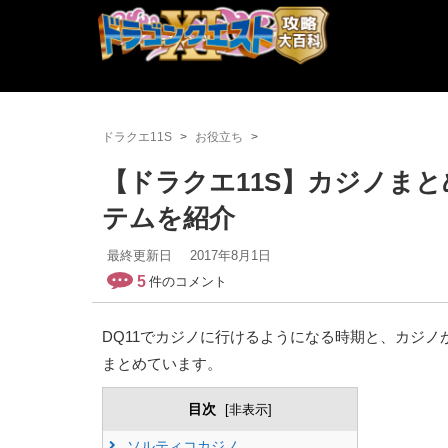
ドラクエ11S
お役立ち
【ドラクエ11S】カジノま
テムを紹介
最終更新日
2017年8月1日
5
件のコメント
DQ11でカジノに行けるようになる時期と、カジ
まとめています。
目次
[
非表示
]
ソルティコカジノ