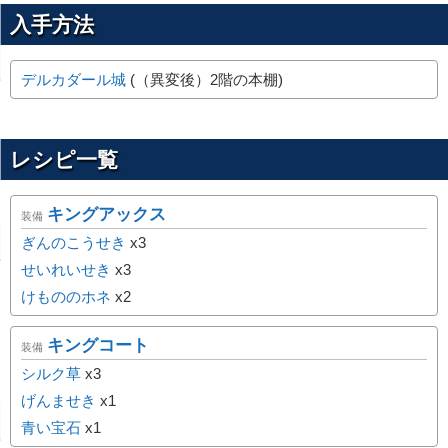
入手方法
デルカダール城
(（異変後）2階の本棚)
レシピ一覧
キングアックス
装備
ぎんのこうせき
x3
せいれいせき
x3
けもののホネ
x2
キングコート
装備
シルク草
x3
げんませき
x1
青い宝石
x1