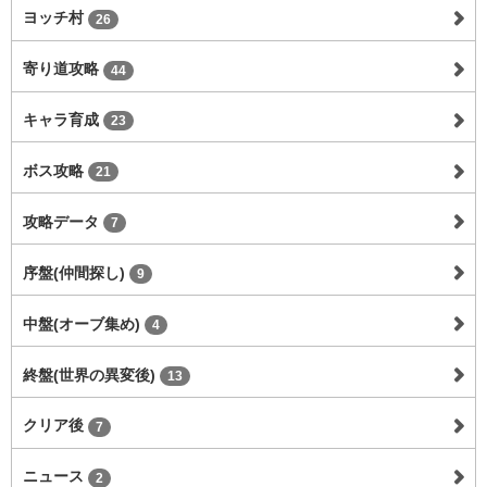
ヨッチ村
26
寄り道攻略
44
キャラ育成
23
ボス攻略
21
攻略データ
7
序盤(仲間探し)
9
中盤(オーブ集め)
4
終盤(世界の異変後)
13
クリア後
7
ニュース
2