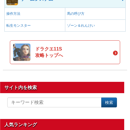
操作方法
馬の呼び方
転生モンスター
ゾーン＆れんけい
ドラクエ11S
攻略トップへ
サイト内を検索
サ
検索
イ
ト
内
を
人気ランキング
検