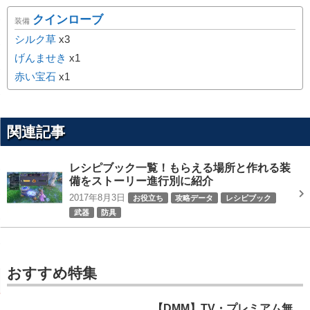
クインローブ
装備
シルク草
x3
げんませき
x1
赤い宝石
x1
関連記事
レシピブック一覧！もらえる場所と作れる装
備をストーリー進行別に紹介
2017年8月3日
お役立ち
攻略データ
レシピブック
武器
防具
おすすめ特集
【DMM】TV・プレミアム無