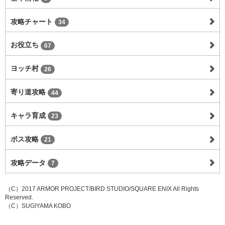
攻略チャート
34
お役立ち
67
ヨッチ村
26
寄り道攻略
44
キャラ育成
23
ボス攻略
21
攻略データ
7
（C）2017 ARMOR PROJECT/BIRD STUDIO/SQUARE ENIX All Rights
Reserved.
（C）SUGIYAMA KOBO