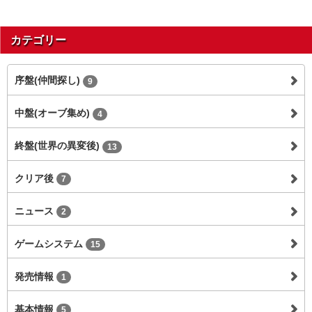
カテゴリー
序盤(仲間探し)
9
中盤(オーブ集め)
4
終盤(世界の異変後)
13
クリア後
7
ニュース
2
ゲームシステム
15
発売情報
1
基本情報
5