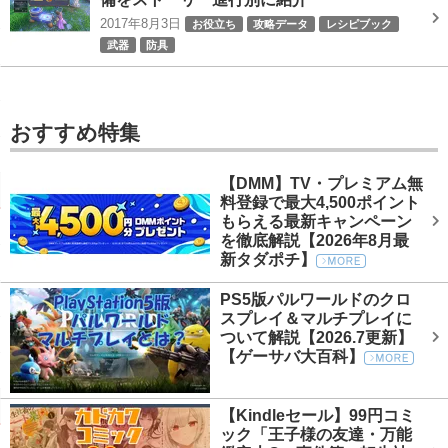
2017年8月3日
お役立ち
攻略データ
レシピブック
武器
防具
おすすめ特集
【DMM】TV・プレミアム無
料登録で最大4,500ポイント
もらえる最新キャンペーン
を徹底解説【2026年8月最
新タダポチ】
PS5版パルワールドのクロ
スプレイ＆マルチプレイに
ついて解説【2026.7更新】
【ゲーサバ大百科】
【Kindleセール】99円コミ
ック「王子様の友達・万能