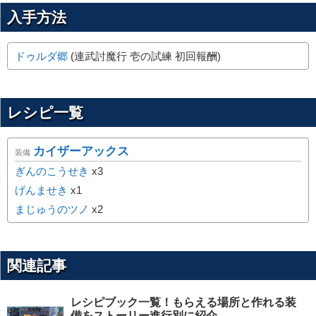
入手方法
ドゥルダ郷
(連武討魔行 壱の試練 初回報酬)
レシピ一覧
カイザーアックス
装備
ぎんのこうせき
x3
げんませき
x1
まじゅうのツノ
x2
関連記事
レシピブック一覧！もらえる場所と作れる装
備をストーリー進行別に紹介