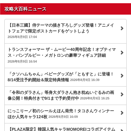
攻略大百科ニュース
【日本三國】侍テーマの描き下ろしグッズ登場！アニメイ
トフェアで限定ポストカードをゲットしよう
2026年8月9日 17:04
トランスフォーマー ザ・ムービー40周年記念！オプティマ
ス・バンブルビー・メガトロンの豪華フィギュア詳細
2026年8月9日 16:54
「クソハムちゃん」ベビーグッズが「ともすと」に登場！
8/14受注予約開始＆限定特典情報
2026年8月9日 16:39
「令和のダラさん」等身大ダラさん抱き枕ぬいぐるみの画
像公開！特典付きで9/1まで予約受付中
2026年8月9日 16:25
にっこりーノ初のシールえほん発売！タコさんウィンナー
ほか人気キャラ124枚
2026年8月9日 16:09
【PLAZA限定】韓国人気キャラMOMOREIコラボアイテム