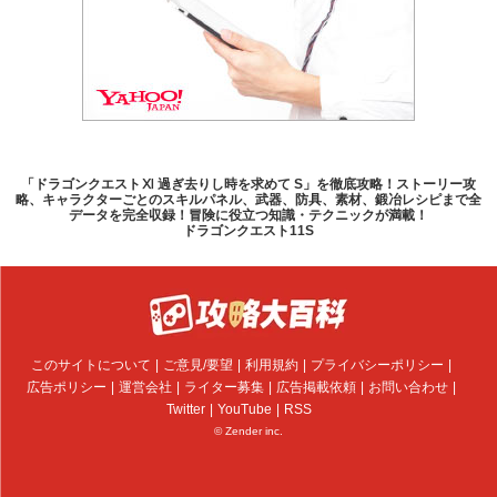
「ドラゴンクエストⅪ 過ぎ去りし時を求めて S」を徹底攻略！ストーリー攻
略、キャラクターごとのスキルパネル、武器、防具、素材、鍛冶レシピまで全
データを完全収録！冒険に役立つ知識・テクニックが満載！
ドラゴンクエスト11S
このサイトについて
ご意見/要望
利用規約
プライバシーポリシー
広告ポリシー
運営会社
ライター募集
広告掲載依頼
お問い合わせ
Twitter
YouTube
RSS
© Zender inc.