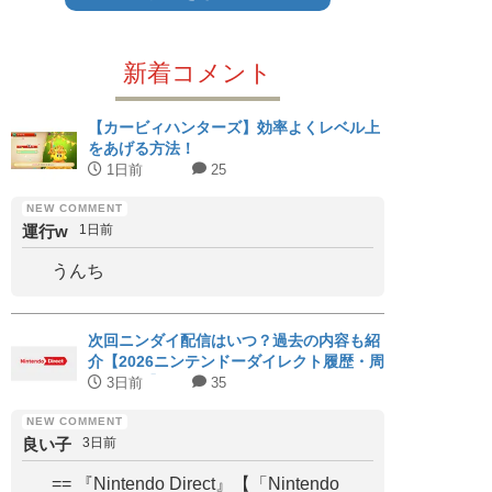
新着コメント
【カービィハンターズ】効率よくレベル上
をあげる方法！
1日前
25
運行w
1日前
うんち
次回ニンダイ配信はいつ？過去の内容も紹
介【2026ニンテンドーダイレクト履歴・周
期まとめ】
3日前
35
良い子
3日前
== 『Nintendo Direct』【「Nintendo