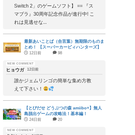
Switch 2」のゲームソフト】 == 『ス
マブラ』30周年記念作品が進行中! こ
れは見逃せな...
最新あいことば（合言葉）無期限のものま
とめ！ 【スーパーカービィハンターズ】
12日前
98
ヒョウガ
12日前
誰かジェムリンゴの簡単な集め方教
えて下さい！
【とびだせ どうぶつの森 amiibo+】無人
島脱出ゲームの攻略法！基本編！
24日前
20