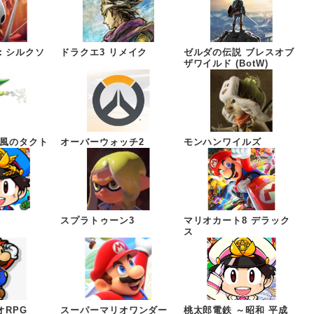
：シルクソ
ドラクエ3 リメイク
ゼルダの伝説 ブレスオブ
ザワイルド (BotW)
 風のタクト
オーバーウォッチ2
モンハンワイルズ
スプラトゥーン3
マリオカート8 デラック
ス
オRPG
スーパーマリオワンダー
桃太郎電鉄 ～昭和 平成