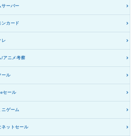
ムサーバー
モンカード
クレ
ム/アニメ考察
ツール
dleセール
ミニゲーム
なネットセール