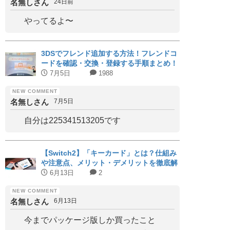
名無しさん
24日前
やってるよ〜
3DSでフレンド追加する方法！フレンドコ
ードを確認・交換・登録する手順まとめ！
7月5日
1988
名無しさん
7月5日
自分は225341513205です
【Switch2】「キーカード」とは？仕組み
や注意点、メリット・デメリットを徹底解
説｜対応タイトルまとめ
6月13日
2
名無しさん
6月13日
今までパッケージ版しか買ったこと