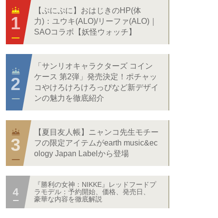
【ぷにぷに】おはじきのHP(体
力)：ユウキ(ALO)/リーファ(ALO)｜
SAOコラボ【妖怪ウォッチ】
「サンリオキャラクターズ コイン
ケース 第2弾」発売決定！ポチャッ
コやけろけろけろっぴなど新デザイ
ンの魅力を徹底紹介
【夏目友人帳】ニャンコ先生モチー
フの限定アイテムがearth music&ec
ology Japan Labelから登場
『勝利の女神：NIKKE』レッドフードプ
ラモデル：予約開始、価格、発売日、
豪華な内容を徹底解説