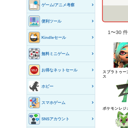
ゲーム/アニメ考察
便利ツール
1
〜
30
件
Kindleセール
無料ミニゲーム
お得なネットセール
スプラトゥー
ス
ホビー
スマホゲーム
ポケモンレジェ
SNSアカウント