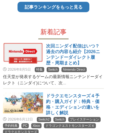
記事ランキングをもっと見る
新着記事
次回ニンダイ配信はいつ？
過去の内容も紹介【2026ニ
ンテンドーダイレクト履
歴・周期まとめ】
2026年8月5日
特集
Switch
Nintendo Direct
任天堂が発表するゲームの最新情報ニンテンドーダイ
レクト（ニンダイ)について、次...
ドラクエモンスターズ４予
約・購入ガイド：特典・価
格・エディションの違いを
詳しく解説
2026年6月12日
Switch2
Switch
プレイステーション
予約特典
PC
Xbox
ドラゴンクエストモンスターズ４
ドラクエモンスターズ