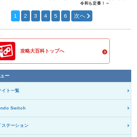
令和も定番！～
1
2
3
4
5
6
次へ
攻略大百科トップへ
ュー
サイト一覧
endo Switch
イステーション