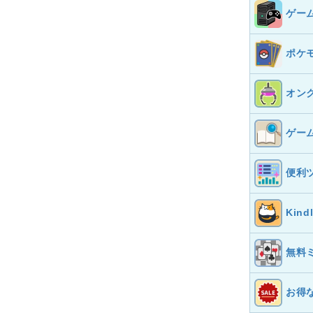
ゲー
ポケ
オン
ゲー
便利
Kin
無料
お得