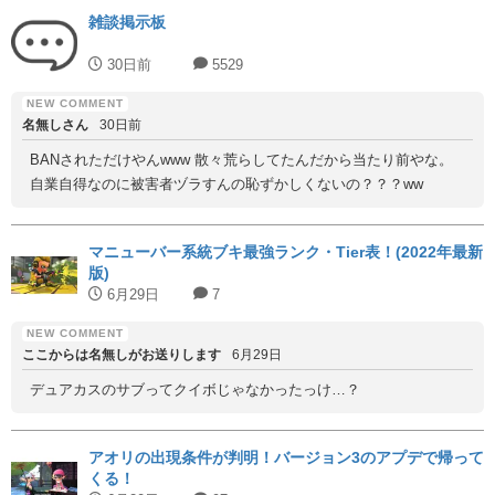
雑談掲示板
30日前
5529
名無しさん
30日前
BANされただけやんwww 散々荒らしてたんだから当たり前やな。
自業自得なのに被害者ヅラすんの恥ずかしくないの？？？ww
マニューバー系統ブキ最強ランク・Tier表！(2022年最新
版)
6月29日
7
ここからは名無しがお送りします
6月29日
デュアカスのサブってクイボじゃなかったっけ…？
アオリの出現条件が判明！バージョン3のアプデで帰って
くる！