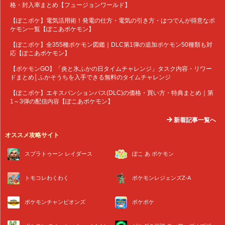
格・封入率まとめ【フュージョンワールド】
【ぽこポケ】電気活用術！発電の仕方・電気の引き方・はつでんが得意なポ
ケモン一覧【ぽこあポケモン】
【ぽこポケ】全355種ポケモン図鑑｜DLC第1弾の追加ポケモン50種類も対
応【ぽこあポケモン】
【ポケモンGO】「炎と氷ふかの日タイムチャレンジ」タスク内容・リワー
ドまとめ│ふかそうちを入手できる無料のタイムチャレンジ
【ぽこポケ】エキスパンションパス(DLC)の価格・買い方・特典まとめ｜第
1～3弾の配信内容【ぽこあポケモン】
新着記事一覧へ
オススメ攻略サイト
スプラトゥーン レイダース
ぽこ あ ポケモン
トモコレわくわく
ポケモンレジェンズZ-A
ポケモンチャンピオンズ
ポケポケ