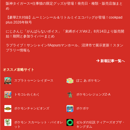
阪神タイガース×仕事猫の限定グッズが登場！発売日・種類・販売店舗まと
め
【豪華2大付録】ムーミンシール＆リトルミイエコバッグが登場！cookpad
plus 2026年秋号
にじさんじ「がんばらないボイス」「束縛ボイスVol.2」8月14日より販売開
始！期間と参加ライバーまとめ
ラブライブ！サンシャイン!!Aqoursマンホール、沼津市で展示更新！スタン
プラリー情報も
新着記事一覧へ
オススメ攻略サイト
スプラトゥーン レイダース
ぽこ あ ポケモン
トモコレわくわく
ポケモンレジェンズZ-A
ポケモンチャンピオンズ
ポケポケ
ポケモン スカーレット・バイオレ
ゼルダの伝説 ティアーズオブザ・
ット
キングダム