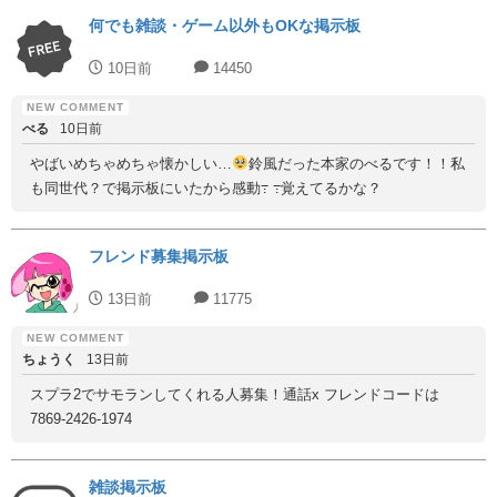
何でも雑談・ゲーム以外もOKな掲示板
10日前
14450
べる
10日前
やばいめちゃめちゃ懐かしい…
鈴風だった本家のべるです！！私
も同世代？で掲示板にいたから感動߹ ߹覚えてるかな？
フレンド募集掲示板
13日前
11775
ちょうく
13日前
スプラ2でサモランしてくれる人募集！通話x フレンドコードは
7869-2426-1974
雑談掲示板