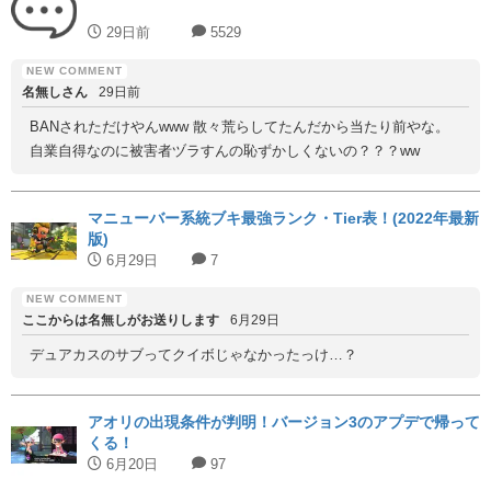
29日前
5529
名無しさん
29日前
BANされただけやんwww 散々荒らしてたんだから当たり前やな。
自業自得なのに被害者ヅラすんの恥ずかしくないの？？？ww
マニューバー系統ブキ最強ランク・Tier表！(2022年最新
版)
6月29日
7
ここからは名無しがお送りします
6月29日
デュアカスのサブってクイボじゃなかったっけ…？
アオリの出現条件が判明！バージョン3のアプデで帰って
くる！
6月20日
97