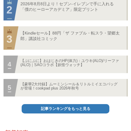
2026年8月8日より！セブン‐イレブンで手に入れる
「僕のヒーローアカデミア」限定プリント
【Kindleセール】88円「ザ ファブル・転スラ・望郷太
郎」講談社コミック
【ぷにぷに】おはじきのHP(体力)：ユウキ(ALO)/リーファ
(ALO)｜SAOコラボ【妖怪ウォッチ】
【豪華2大付録】ムーミンシール＆リトルミイエコバッグ
が登場！cookpad plus 2026年秋号
記事ランキングをもっと見る