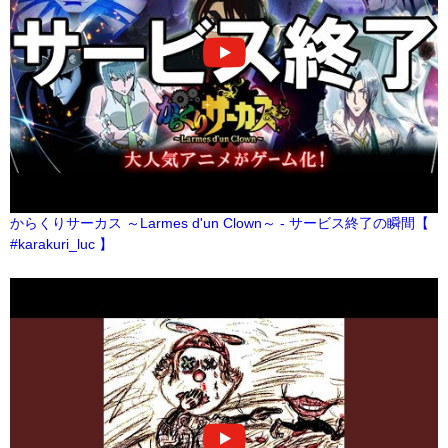
からくりサーカス ～Larmes d'un Clown～ - サービス終了の瞬間【
#karakuri_luc 】