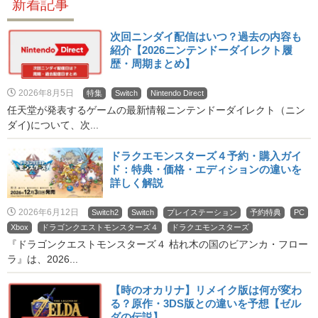
新着記事
次回ニンダイ配信はいつ？過去の内容も
紹介【2026ニンテンドーダイレクト履
歴・周期まとめ】
2026年8月5日
特集
Switch
Nintendo Direct
任天堂が発表するゲームの最新情報ニンテンドーダイレクト（ニン
ダイ)について、次...
ドラクエモンスターズ４予約・購入ガイ
ド：特典・価格・エディションの違いを
詳しく解説
2026年6月12日
Switch2
Switch
プレイステーション
予約特典
PC
Xbox
ドラゴンクエストモンスターズ４
ドラクエモンスターズ
『ドラゴンクエストモンスターズ４ 枯れ木の国のビアンカ・フロー
ラ』は、2026...
【時のオカリナ】リメイク版は何が変わ
る？原作・3DS版との違いを予想【ゼル
ダの伝説】