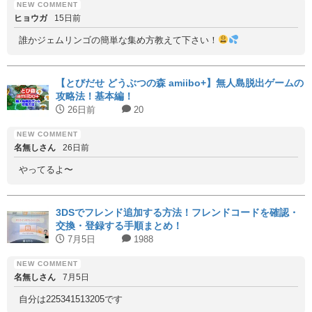
ヒョウガ
15日前
誰かジェムリンゴの簡単な集め方教えて下さい！
【とびだせ どうぶつの森 amiibo+】無人島脱出ゲームの
攻略法！基本編！
26日前
20
名無しさん
26日前
やってるよ〜
3DSでフレンド追加する方法！フレンドコードを確認・
交換・登録する手順まとめ！
7月5日
1988
名無しさん
7月5日
自分は225341513205です