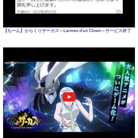
【ちーん】からくりサーカス～Larmes d'un Clown～サービス終了