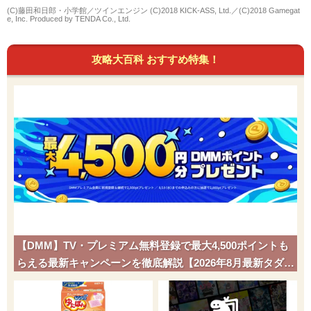
(C)藤田和日郎・小学館／ツインエンジン (C)2018 KICK-ASS, Ltd.／(C)2018 Gamegat
e, Inc. Produced by TENDA Co., Ltd.
攻略大百科 おすすめ特集！
【DMM】TV・プレミアム無料登録で最大4,500ポイントも
らえる最新キャンペーンを徹底解説【2026年8月最新タダポ
チ】