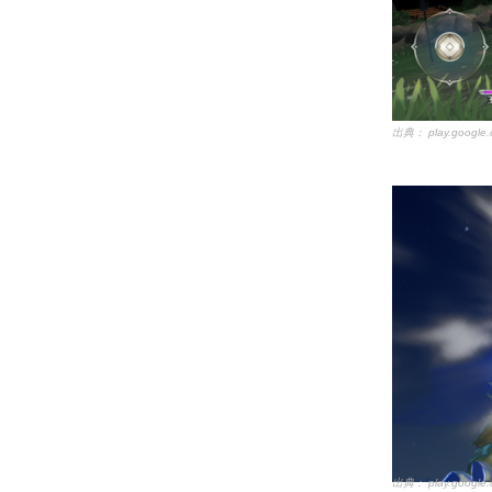
出典：
play.google
出典：
play.google