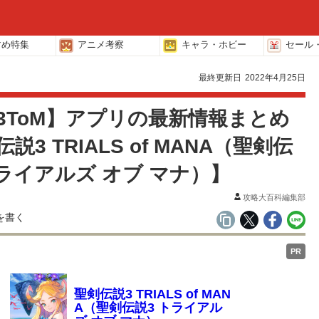
すめ特集
アニメ考察
キャラ・ホビー
セール
最終更新日
2022年4月25日
3ToM】アプリの最新情報まとめ
説3 TRIALS of MANA（聖剣伝
トライアルズ オブ マナ）】
攻略大百科編集部
PR
聖剣伝説3 TRIALS of MAN
A（聖剣伝説3 トライアル