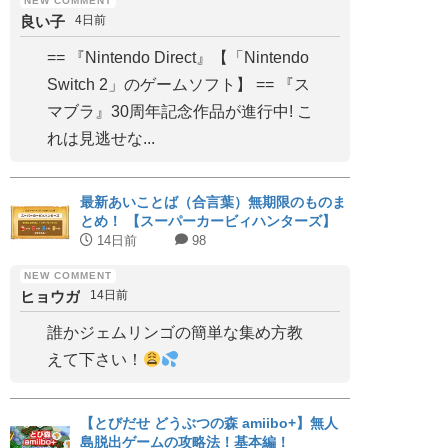
良い子
4日前
== 『Nintendo Direct』【「Nintendo
Switch 2」のゲームソフト】 == 『ス
マブラ』30周年記念作品が進行中! こ
れは見逃せな...
最新あいことば（合言葉）無期限のものま
とめ！ 【スーパーカービィハンターズ】
14日前
98
ヒョウガ
14日前
誰かジェムリンゴの簡単な集め方教
えて下さい！
【とびだせ どうぶつの森 amiibo+】無人
島脱出ゲームの攻略法！基本編！