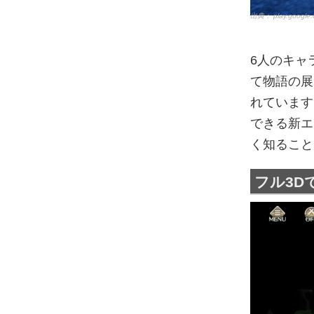
出典：
play.google
6人のキャ
て物語の展
れています
できる新エ
く知ること
フル3D