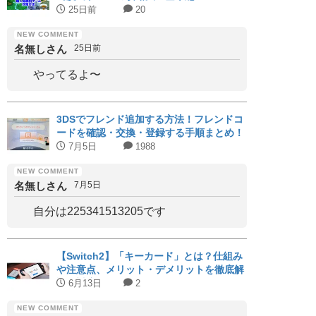
25日前
20
名無しさん
25日前
やってるよ〜
3DSでフレンド追加する方法！フレンドコ
ードを確認・交換・登録する手順まとめ！
7月5日
1988
名無しさん
7月5日
自分は225341513205です
【Switch2】「キーカード」とは？仕組み
や注意点、メリット・デメリットを徹底解
説｜対応タイトルまとめ
6月13日
2