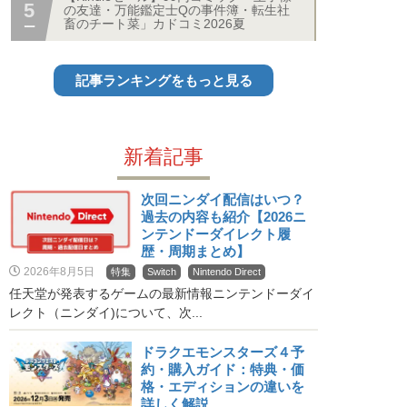
の友達・万能鑑定士Qの事件簿・転生社
畜のチート菜」カドコミ2026夏
記事ランキングをもっと見る
新着記事
次回ニンダイ配信はいつ？
過去の内容も紹介【2026ニ
ンテンドーダイレクト履
歴・周期まとめ】
2026年8月5日
特集
Switch
Nintendo Direct
任天堂が発表するゲームの最新情報ニンテンドーダイ
レクト（ニンダイ)について、次...
ドラクエモンスターズ４予
約・購入ガイド：特典・価
格・エディションの違いを
詳しく解説