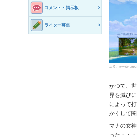
コメント・掲示板
ライター募集
出典：
www.jp.squa
かつて、世
界を滅びに
によって打
かくして闇
マナの女神
った・・・