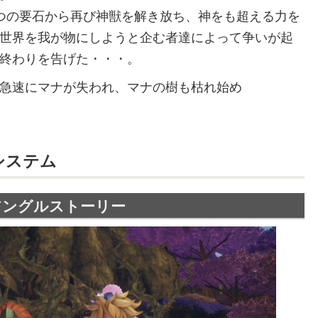
つの要石から再び神獣を解き放ち、神をも超える力を
世界を我が物にしようと企む者達によって争いが起
終わりを告げた・・・。
急速にマナが失われ、マナの樹も枯れ始め
システム
アングルストーリー