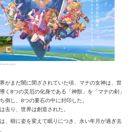
re-enix.com
界がまだ闇に閉ざされていた頃、マナの女神は、世
導く8つの災厄の化身である「神獣」を「マナの剣」
ち倒し、8つの要石の中に封印した。
は去り、世界は創造された。
は、樹に姿を変えて眠りにつき、永い年月が過ぎ去
。