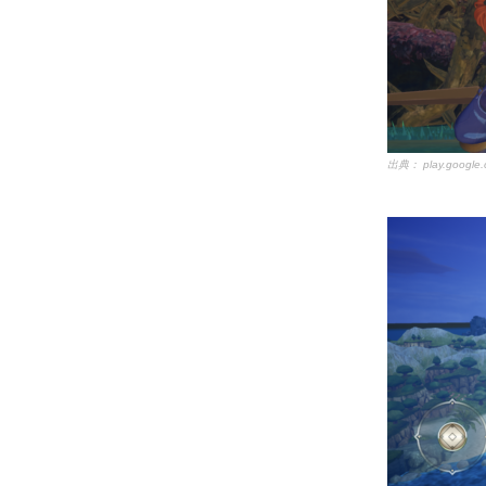
出典：
play.google