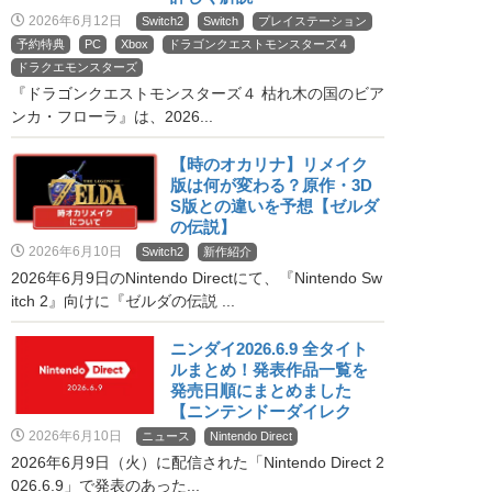
2026年6月12日
Switch2
Switch
プレイステーション
予約特典
PC
Xbox
ドラゴンクエストモンスターズ４
ドラクエモンスターズ
『ドラゴンクエストモンスターズ４ 枯れ木の国のビア
ンカ・フローラ』は、2026...
【時のオカリナ】リメイク
版は何が変わる？原作・3D
S版との違いを予想【ゼルダ
の伝説】
2026年6月10日
Switch2
新作紹介
2026年6月9日のNintendo Directにて、『Nintendo Sw
itch 2』向けに『ゼルダの伝説 ...
ニンダイ2026.6.9 全タイト
ルまとめ！発表作品一覧を
発売日順にまとめました
【ニンテンドーダイレク
ト】
2026年6月10日
ニュース
Nintendo Direct
2026年6月9日（火）に配信された「Nintendo Direct 2
026.6.9」で発表のあった...