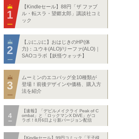
【Kindleセール】88円「ザ ファブ
ル・転スラ・望郷太郎」講談社コミ
ック
【ぷにぷに】おはじきのHP(体
力)：ユウキ(ALO)/リーファ(ALO)｜
SAOコラボ【妖怪ウォッチ】
ムーミンのエコバッグ全10種類が
登場！前後デザインや価格、購入方
法を紹介
【速報】「デビルメイクライ Peak of C
ombat」と「ロックマンX DiVE」がコ
ラボ！8月6日より新バージョン配信
【Kindleセール】99円コミック「王子様