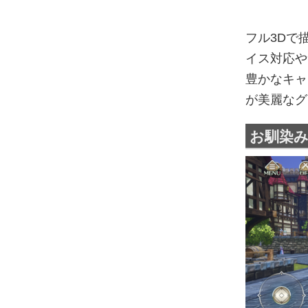
フル3Dで
イス対応や
豊かなキャ
が美麗なグ
お馴染み