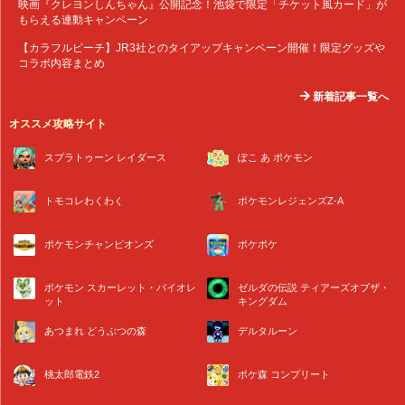
映画『クレヨンしんちゃん』公開記念！池袋で限定「チケット風カード」が
もらえる連動キャンペーン
【カラフルピーチ】JR3社とのタイアップキャンペーン開催！限定グッズや
コラボ内容まとめ
新着記事一覧へ
オススメ攻略サイト
スプラトゥーン レイダース
ぽこ あ ポケモン
トモコレわくわく
ポケモンレジェンズZ-A
ポケモンチャンピオンズ
ポケポケ
ポケモン スカーレット・バイオレ
ゼルダの伝説 ティアーズオブザ・
ット
キングダム
あつまれ どうぶつの森
デルタルーン
桃太郎電鉄2
ポケ森 コンプリート