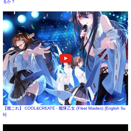
るか？
【艦これ】 COOL&CREATE - 艦隊乙女 (Fleet Maiden) [English Su
b]