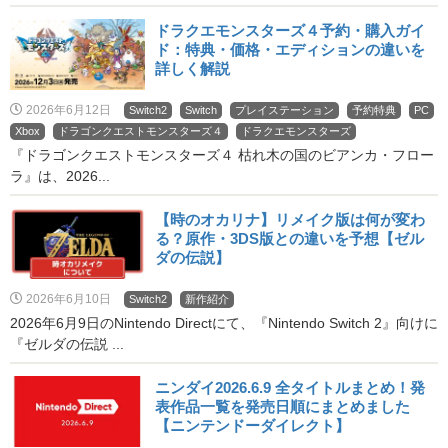
ドラクエモンスターズ４予約・購入ガイ
ド：特典・価格・エディションの違いを
詳しく解説
2026年6月12日
Switch2
Switch
プレイステーション
予約特典
PC
Xbox
ドラゴンクエストモンスターズ４
ドラクエモンスターズ
『ドラゴンクエストモンスターズ４ 枯れ木の国のビアンカ・フロー
ラ』は、2026...
【時のオカリナ】リメイク版は何が変わ
る？原作・3DS版との違いを予想【ゼル
ダの伝説】
2026年6月10日
Switch2
新作紹介
2026年6月9日のNintendo Directにて、『Nintendo Switch 2』向けに
『ゼルダの伝説 ...
ニンダイ2026.6.9 全タイトルまとめ！発
表作品一覧を発売日順にまとめました
【ニンテンドーダイレクト】