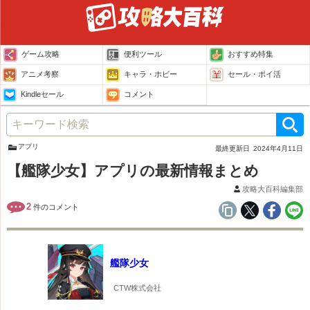
ゲーム攻略
便利ツール
おすすめ特集
アニメ考察
キャラ・ホビー
セール・ポイ活
Kindleセール
コメント
アプリ
最終更新日
2024年4月11日
【艦隊少女】アプリの最新情報まとめ
攻略大百科編集部
2
件のコメント
艦隊少女
CTW株式会社