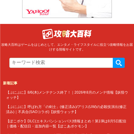
攻略大百科はゲームをはじめとして、エンタメ・ライフスタイルに役立つ攻略情報をお届
けする情報サイトです。
新着記事
【ぷにぷに】8/6(木)メンテナンス終了！｜2026年8月のメンテ情報【妖怪ウ
ォッチ】
【ぷにぷに】呼ばれ方「の剣士」(修正済み)/アリス(UW)の必殺技演出(修正
済み)｜不具合(SAOコラボ)【妖怪ウォッチ】
【ぽこポケ】DLC(エキスパンションパス)情報まとめ！第1弾は8月5日配信
｜価格・配信日・追加内容一覧【ぽこあポケモン】