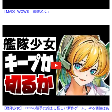
【MAD】WOWS 「艦隊乙女」
【艦隊少女】G123の勝手に始まる怪しい新作ゲーム、やる価値はあ