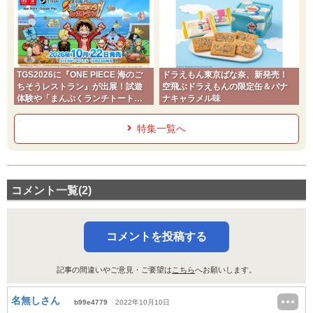
TGS2026に『ONE PIECE 海のご
ドラえもん東京ばな奈、新発売！
ちそうレストラン』が出展！試遊
空飛ぶドラえもんの限定缶＆バナ
体験や「まんぷくランチトート」
ナキャラメル味
予約キャンペーン実施
特集一覧へ
コメント一覧(2)
コメントを投稿する
記事の間違いやご意見・ご要望は
こちら
へお願いします。
名無しさん
b99e4779
2022年10月10日