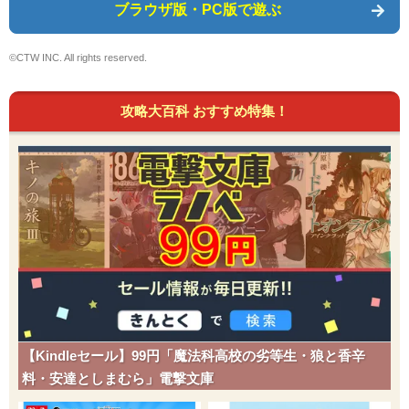
ブラウザ版・PC版で遊ぶ
©CTW INC. All rights reserved.
攻略大百科 おすすめ特集！
【Kindleセール】99円「魔法科高校の劣等生・狼と香辛
料・安達としまむら」電撃文庫