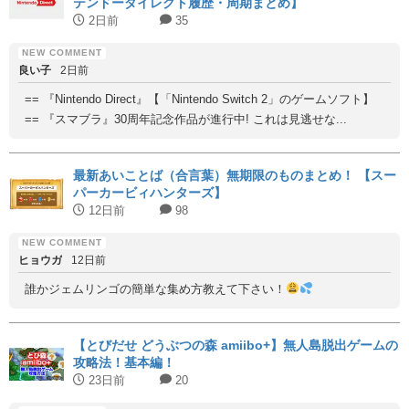
テンドーダイレクト履歴・周期まとめ】
2日前
35
良い子
2日前
== 『Nintendo Direct』【「Nintendo Switch 2」のゲームソフト】
== 『スマブラ』30周年記念作品が進行中! これは見逃せな...
最新あいことば（合言葉）無期限のものまとめ！ 【スー
パーカービィハンターズ】
12日前
98
ヒョウガ
12日前
誰かジェムリンゴの簡単な集め方教えて下さい！
【とびだせ どうぶつの森 amiibo+】無人島脱出ゲームの
攻略法！基本編！
23日前
20