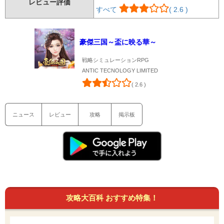
レビュー評価
すべて
( 2.6 )
豪傑三国～盃に映る華～
戦略シミュレーションRPG
ANTIC TECNOLOGY LIMITED
( 2.6 )
ニュース
レビュー
攻略
掲示板
攻略大百科 おすすめ特集！