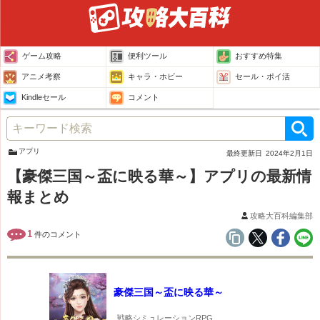
ゲーム攻略
便利ツール
おすすめ特集
アニメ考察
キャラ・ホビー
セール・ポイ活
Kindleセール
コメント
アプリ
最終更新日
2024年2月1日
【豪傑三国～盃に映る華～】アプリの最新情
報まとめ
攻略大百科編集部
1
件のコメント
豪傑三国～盃に映る華～
戦略シミュレーションRPG