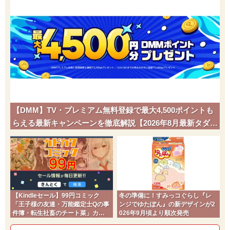
【DMM】TV・プレミアム無料登録で最大4,500ポイントも
らえる最新キャンペーンを徹底解説【2026年8月最新タダポ
チ】
【Kindleセール】99円コミック
冬の準備に！すみっコぐらし『レ
「王子様の友達・万能鑑定士Qの事
ンジでゆたぽん』の新デザインが2
件簿・転生社畜のチート菜」カド
026年9月頃より順次発売
コミ2026夏