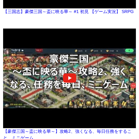
【三国志】豪傑三国～盃に映る華～ #1 初見 【ゲーム実況】 SRPG
【豪傑三国～盃に映る華～】攻略2、強くなる、毎日任務をするこ
と、ミニゲーム