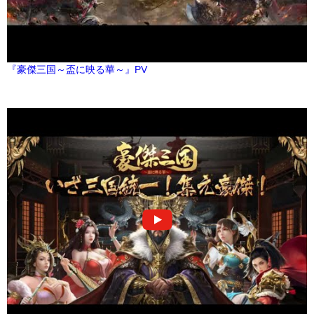
『豪傑三国～盃に映る華～』PV