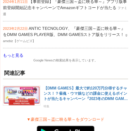
【事前登録】『豪傑三国～盃に映る華～』アプリ版事
2024年1月11日
前登録開始記念キャンペーンでAmazonギフトコードが当たる
ファミ
通
ANTIC TECNOLOGY、『豪傑三国～盃に映る華～』
2023年2月22日
をDMM GAMES PLAYER版、DMM GAMESストア版をリリース！
g
amebiz【ゲームビズ】
もっと見る
Google News
の検索結果を表示しています。
関連記事
【DMM GAMES】最大で約120万円分得するチャ
ンス！？雀魂・ウマ娘などの課金に使えるポイン
トが当たるキャンペーン『2023冬のDMM GAME
S FESTIVAL』を徹底攻略！【1月15日まで】
特集
▼豪傑三国～盃に映る華～をダウンロード