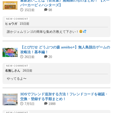
最新あいことば（合言葉）無期限のものまとめ！ 【スー
パーカービィハンターズ】
15日前
98
ヒョウガ
15日前
誰かジェムリンゴの簡単な集め方教えて下さい！
【とびだせ どうぶつの森 amiibo+】無人島脱出ゲームの
攻略法！基本編！
26日前
20
名無しさん
26日前
やってるよ〜
3DSでフレンド追加する方法！フレンドコードを確認・
交換・登録する手順まとめ！
7月5日
1988