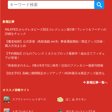
新着記事
MILKFED.からテレタビーズ別注コレクション第2弾！Tシャツ＆フーディの
詳細をチェック
【魔道祖師】公式茶屋（鳥獣遊戯 ver.B）事後通販開始！限定グッズ詳細・
購入方法まとめ
【予約開始】けものフレンズ ミタクルブロック最新作！組み立てフィギュ
アが登場！
『死体担ぎのネム』3巻が8月7日に発売！注目のファンタジー最新刊情報
【頭文字D】高崎に期間限定ポップアップ！AE86展示＆限定グッズ販売も
新着記事一覧へ
オススメ攻略サイト
スプラトゥーン レイダース
ぽこ あ ポケモン
トモコレわくわく
ポケモンレジェンズZ-A