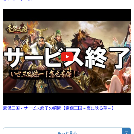
豪傑三国 - サービス終了の瞬間【豪傑三国～盃に映る華～】
もっと見る