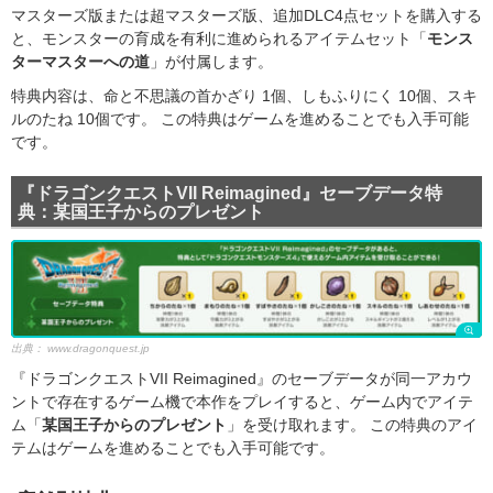
マスターズ版または超マスターズ版、追加DLC4点セットを購入する
と、モンスターの育成を有利に進められるアイテムセット「
モンス
ターマスターへの道
」が付属します。
特典内容は、命と不思議の首かざり 1個、しもふりにく 10個、スキ
ルのたね 10個です。 この特典はゲームを進めることでも入手可能
です。
『ドラゴンクエストVII Reimagined』セーブデータ特
典：某国王子からのプレゼント
出典：
www.dragonquest.jp
『ドラゴンクエストVII Reimagined』のセーブデータが同一アカウ
ントで存在するゲーム機で本作をプレイすると、ゲーム内でアイテ
ム「
某国王子からのプレゼント
」を受け取れます。 この特典のアイ
テムはゲームを進めることでも入手可能です。