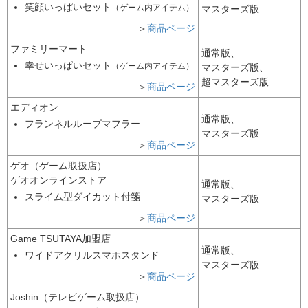
笑顔いっぱいセット
（ゲーム内アイテム）
マスターズ版
＞
商品
ページ
ファミリーマート
通常版、
幸せいっぱいセット
（ゲーム内アイテム）
マスターズ版、
超マスターズ版
＞
商品
ページ
エディオン
通常版、
フランネルループマフラー
マスターズ版
＞
商品
ページ
ゲオ（ゲーム取扱店）
ゲオオンラインストア
通常版、
スライム型ダイカット付箋
マスターズ版
＞
商品
ページ
Game TSUTAYA加盟店
通常版、
ワイドアクリルスマホスタンド
マスターズ版
＞
商品
ページ
Joshin（テレビゲーム取扱店）