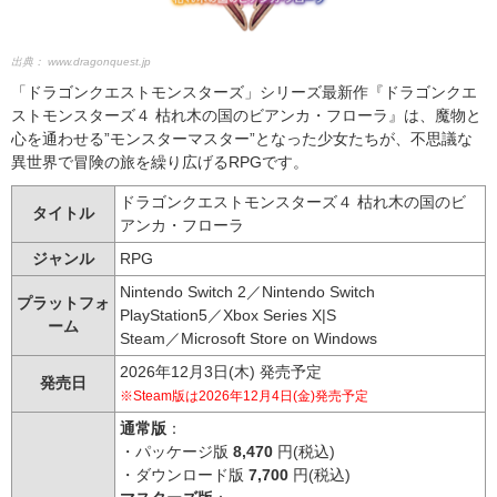
出典：
www.dragonquest.jp
「ドラゴンクエストモンスターズ」シリーズ最新作『ドラゴンクエ
ストモンスターズ４ 枯れ木の国のビアンカ・フローラ』は、魔物と
心を通わせる”モンスターマスター”となった少女たちが、不思議な
異世界で冒険の旅を繰り広げるRPGです。
ドラゴンクエストモンスターズ４ 枯れ木の国のビ
タイトル
アンカ・フローラ
ジャンル
RPG
Nintendo Switch 2／Nintendo Switch
プラットフォ
PlayStation5／Xbox Series X|S
ーム
Steam／Microsoft Store on Windows
2026年12月3日(木) 発売予定
発売日
※Steam版は2026年12月4日(金)発売予定
通常版
：
・パッケージ版
8,470
円(税込)
・ダウンロード版
7,700
円(税込)