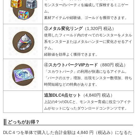
モンスターのパーティを編成して探検するミニゲー
ム。
素材アイテムや経験値、ゴールドを獲得できます。
③
メタル変化リング
（1,320円 税込）
使用したフィールド内のすべてのモンスターをメタル
系モンスターまたはメタルハンターに変化させるアイ
テム。
経験値を効率よく獲得できます。
④
スカウトパークVIPカード
（880円 税込）
「スカウトパーク」の利用が快適になるアイテム。
「パークのエサ」増加、出現モンスター数増加、待ち
時間短縮などの特典があります。
追加DLC4点セット
（4,840円 税込）
上記の4つのDLCと、モンスター育成に役立つアイテ
ムがセットになったダウンロードコンテンツです。
どっちがお得？
DLC４つを単体で購入した合計金額は 4,840 円（税込み）になるた