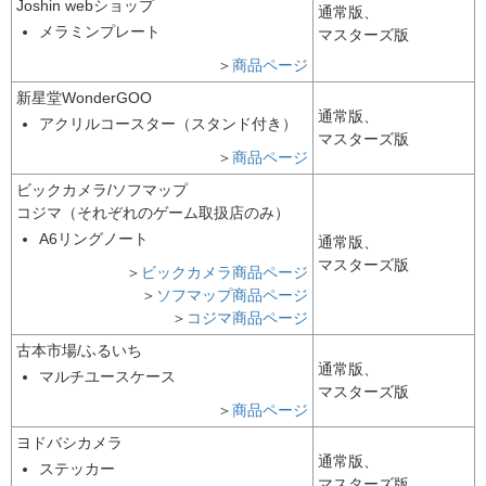
Joshin webショップ
通常版、
メラミンプレート
マスターズ版
＞
商品
ページ
新星堂WonderGOO
通常版、
アクリルコースター（スタンド付き）
マスターズ版
＞
商品
ページ
ビックカメラ/ソフマップ
コジマ（それぞれのゲーム取扱店のみ）
A6リングノート
通常版、
マスターズ版
＞
ビックカメラ
商品ページ
＞
ソフマップ
商品ページ
＞
コジマ
商品ページ
古本市場/ふるいち
通常版、
マルチユースケース
マスターズ版
＞
商品ページ
ヨドバシカメラ
通常版、
ステッカー
マスターズ版