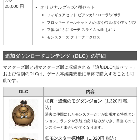
のみ
25,000 円
オリジナルグッズ4種セット
フィギュアセット ビアンカ/フローラ/デボラ
フロッキードールセット わたぼう/ワルぼう/アゲぴぴ
立体ぷにぷにポーチ スライム with おにく
モンスターズ クリーナークロス
追加ダウンロードコンテンツ（DLC）の詳細
マスターズ版と超マスターズ版に収録される「追加DLC4点セット」
および個別のDLCは、ゲーム本編発売後に単体で購入することも可
能です。
DLC
内容
①
真・追憶のモグダンジョン
（1,320円 税
込）
過去に仲間にしたモンスターだけが出現する特殊ダン
ジョン。ランクや系統で絞り込みができ、目当てのモ
ンスターと出会いやすくなります。
②
モンスター探検隊
（1,320円 税込）