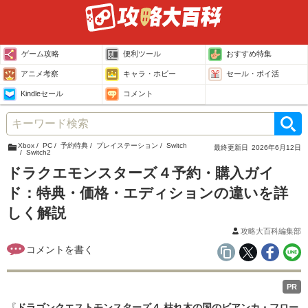
ゲーム攻略
便利ツール
おすすめ特集
アニメ考察
キャラ・ホビー
セール・ポイ活
Kindleセール
コメント
Xbox
PC
予約特典
プレイステーション
Switch
最終更新日
2026年6月12日
Switch2
ドラクエモンスターズ４予約・購入ガイ
ド：特典・価格・エディションの違いを詳
しく解説
攻略大百科編集部
PR
『
ドラゴンクエストモンスターズ４ 枯れ木の国のビアンカ・フロー