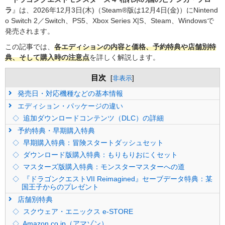
ラ
』は、2026年12月3日(木)（Steam®版は12月4日(金)）にNintend
o Switch 2／Switch、PS5、Xbox Series X|S、Steam、Windowsで
発売されます。
この記事では、
各エディションの内容と価格、予約特典や店舗別特
典、そして購入時の注意点
を詳しく解説します。
目次
[
非表示
]
発売日・対応機種などの基本情報
エディション・パッケージの違い
追加ダウンロードコンテンツ（DLC）の詳細
予約特典・早期購入特典
早期購入特典：冒険スタートダッシュセット
ダウンロード版購入特典：もりもりおにくセット
マスターズ版購入特典：モンスターマスターへの道
『ドラゴンクエストVII Reimagined』セーブデータ特典：某
国王子からのプレゼント
店舗別特典
スクウェア・エニックス e-STORE
Amazon.co.jp（アマゾン）