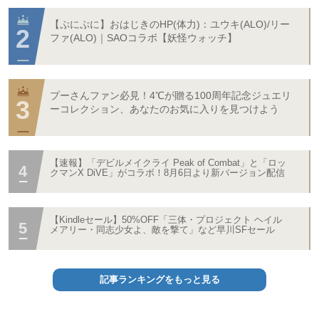
【ぷにぷに】おはじきのHP(体力)：ユウキ(ALO)/リー
ファ(ALO)｜SAOコラボ【妖怪ウォッチ】
プーさんファン必見！4℃が贈る100周年記念ジュエリ
ーコレクション、あなたのお気に入りを見つけよう
【速報】「デビルメイクライ Peak of Combat」と「ロッ
クマンX DiVE」がコラボ！8月6日より新バージョン配信
【Kindleセール】50%OFF「三体・プロジェクト ヘイル
メアリー・同志少女よ、敵を撃て」など早川SFセール
記事ランキングをもっと見る