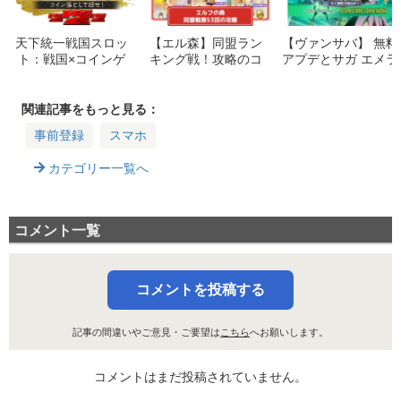
天下統一戦国スロッ
【エル森】同盟ラン
【ヴァンサバ】 無料
ト：戦国×コインゲ
キング戦！攻略のコ
アプデとサガ エメラ
ームがスマホに登
ツまとめ【THE LAN
ルドコラボ！登場キ
場！リリース情報ま
D エルフの森】
ャラや新機能まとめ
とめ
【Vampire Survivor
関連記事をもっと見る：
s: Emerald Dioram
事前登録
スマホ
a】
カテゴリー一覧へ
コメント一覧
コメントを投稿する
記事の間違いやご意見・ご要望は
こちら
へお願いします。
コメントはまだ投稿されていません。