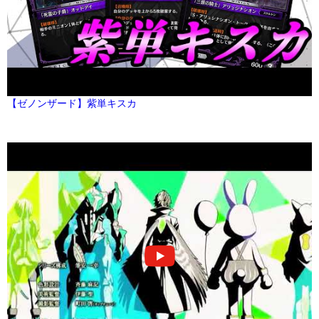
【ゼノンザード】紫単キスカ