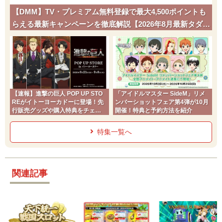
【DMM】TV・プレミアム無料登録で最大4,500ポイントも
らえる最新キャンペーンを徹底解説【2026年8月最新タダポ
チ】
【速報】進撃の巨人 POP UP STO
「アイドルマスター SideM」リメ
REがイトーヨーカドーに登場！先
ンバーショットフェア第4弾が10月
行販売グッズや購入特典をチェッ
開催！特典と予約方法を紹介
ク
特集一覧へ
関連記事