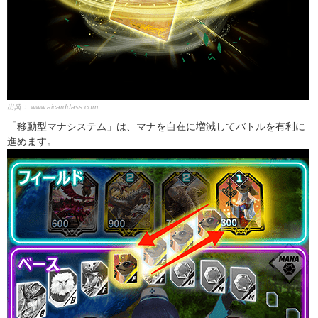
出典：
www.aicarddass.com
「移動型マナシステム」は、マナを自在に増減してバトルを有利に
進めます。