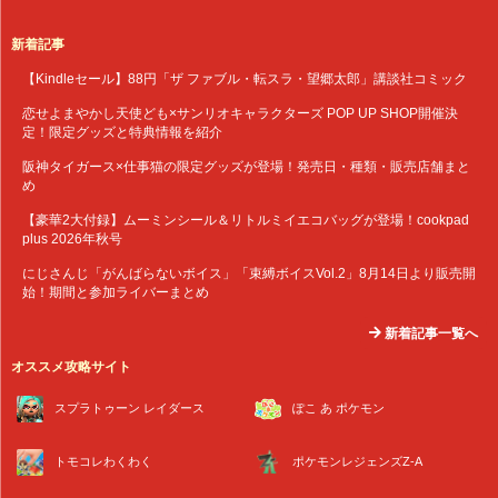
新着記事
【Kindleセール】88円「ザ ファブル・転スラ・望郷太郎」講談社コミック
恋せよまやかし天使ども×サンリオキャラクターズ POP UP SHOP開催決
定！限定グッズと特典情報を紹介
阪神タイガース×仕事猫の限定グッズが登場！発売日・種類・販売店舗まと
め
【豪華2大付録】ムーミンシール＆リトルミイエコバッグが登場！cookpad
plus 2026年秋号
にじさんじ「がんばらないボイス」「束縛ボイスVol.2」8月14日より販売開
始！期間と参加ライバーまとめ
新着記事一覧へ
オススメ攻略サイト
スプラトゥーン レイダース
ぽこ あ ポケモン
トモコレわくわく
ポケモンレジェンズZ-A