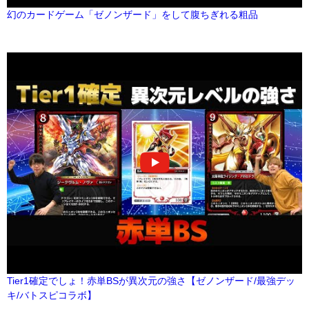
幻のカードゲーム「ゼノンザード」をして腹ちぎれる粗品
Tier1確定でしょ！赤単BSが異次元の強さ【ゼノンザード/最強デッ
キ/バトスピコラボ】