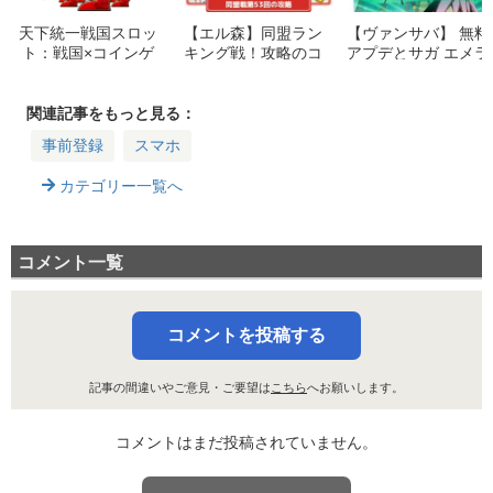
天下統一戦国スロッ
【エル森】同盟ラン
【ヴァンサバ】 無料
ト：戦国×コインゲ
キング戦！攻略のコ
アプデとサガ エメラ
ームがスマホに登
ツまとめ【THE LAN
ルドコラボ！登場キ
場！リリース情報ま
D エルフの森】
ャラや新機能まとめ
とめ
【Vampire Survivor
関連記事をもっと見る：
s: Emerald Dioram
事前登録
スマホ
a】
カテゴリー一覧へ
コメント一覧
コメントを投稿する
記事の間違いやご意見・ご要望は
こちら
へお願いします。
コメントはまだ投稿されていません。