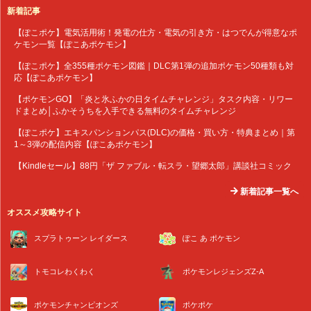
新着記事
【ぽこポケ】電気活用術！発電の仕方・電気の引き方・はつでんが得意なポ
ケモン一覧【ぽこあポケモン】
【ぽこポケ】全355種ポケモン図鑑｜DLC第1弾の追加ポケモン50種類も対
応【ぽこあポケモン】
【ポケモンGO】「炎と氷ふかの日タイムチャレンジ」タスク内容・リワー
ドまとめ│ふかそうちを入手できる無料のタイムチャレンジ
【ぽこポケ】エキスパンションパス(DLC)の価格・買い方・特典まとめ｜第
1～3弾の配信内容【ぽこあポケモン】
【Kindleセール】88円「ザ ファブル・転スラ・望郷太郎」講談社コミック
新着記事一覧へ
オススメ攻略サイト
スプラトゥーン レイダース
ぽこ あ ポケモン
トモコレわくわく
ポケモンレジェンズZ-A
ポケモンチャンピオンズ
ポケポケ