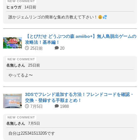
ヒョウガ
14日前
誰かジェムリンゴの簡単な集め方教えて下さい！
【とびだせ どうぶつの森 amiibo+】無人島脱出ゲームの
攻略法！基本編！
25日前
20
名無しさん
25日前
やってるよ〜
3DSでフレンド追加する方法！フレンドコードを確認・
交換・登録する手順まとめ！
7月5日
1988
名無しさん
7月5日
自分は225341513205です