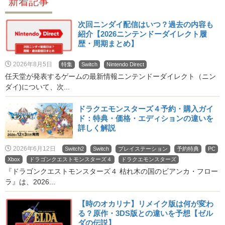
新着記事
次回ニンダイ配信はいつ？過去の内容も
紹介【2026ニンテンドーダイレクト履
歴・周期まとめ】
2026年8月5日
特集
Switch
Nintendo Direct
任天堂が発表するゲームの最新情報ニンテンドーダイレクト（ニン
ダイ)について、次...
ドラクエモンスターズ４予約・購入ガイ
ド：特典・価格・エディションの違いを
詳しく解説
2026年6月12日
Switch2
Switch
プレイステーション
予約特典
PC
Xbox
ドラゴンクエストモンスターズ４
ドラクエモンスターズ
『ドラゴンクエストモンスターズ４ 枯れ木の国のビアンカ・フロー
ラ』は、2026...
【時のオカリナ】リメイク版は何が変わ
る？原作・3DS版との違いを予想【ゼル
ダの伝説】