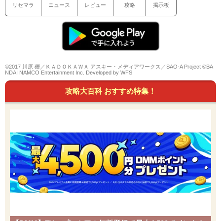
リセマラ
ニュース
レビュー
攻略
掲示板
©2017 川原 礫／ＫＡＤＯＫＡＷＡ アスキー・メディアワークス／SAO-A Project ©BA
NDAI NAMCO Entertainment Inc. Developed by WFS
攻略大百科 おすすめ特集！