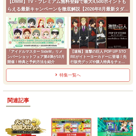
【DMM】TV・プレミアム無料登録で最大4,500ポイントも
らえる最新キャンペーンを徹底解説【2026年8月最新タダポ
チ】
「アイドルマスター SideM」リメ
【速報】進撃の巨人 POP UP STO
ンバーショットフェア第4弾が10月
REがイトーヨーカドーに登場！先
開催！特典と予約方法を紹介
行販売グッズや購入特典をチェッ
ク
特集一覧へ
関連記事