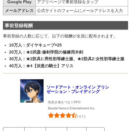
Google Play
アプリページで事前登録をタップ
メールアドレス
公式サイトのフォームにメールアドレスを入力
事前登録報酬
事前登録の人数に応じて、以下の報酬が全員に配布されます。
10万人：ダイヤキューブ×25
20万人：★2武器:修剣学院の修練用木剣
30万人：★2防具1:男性初等練士服、★2防具2:女性初等練士服
40万人：★4【決意の騎士】アリス
ソードアート・オンライン アリシ
ゼーション・ブレイディング
気高き魂をつなぐRPG
Bandai Namco Entertainment Inc.
( 4.7 )