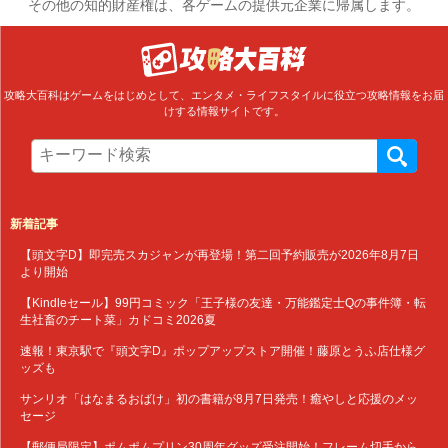
その他の知的財産権は、各ゲームの提供元企業に帰属します。
攻略大百科はゲームをはじめとして、エンタメ・ライフスタイルに役立つ攻略情報をお届
けする情報サイトです。
新着記事
【頭文字D】即完売スカジャンが再登場！第二回予約販売が2026年8月7日
より開始
【Kindleセール】99円コミック「王子様の友達・万能鑑定士Qの事件簿・転
生社畜のチート菜」カドコミ2026夏
速報！東京駅で『頭文字D』ポップアップストア開催！藤原とうふ店仕様グ
ッズも
サンリオ「はなまるおばけ」初の書籍が8月7日発売！癒やしと応援のメッ
セージ
【郵便局限定】ポムポムプリン30周年グッズ受注開始！フレーム切手から