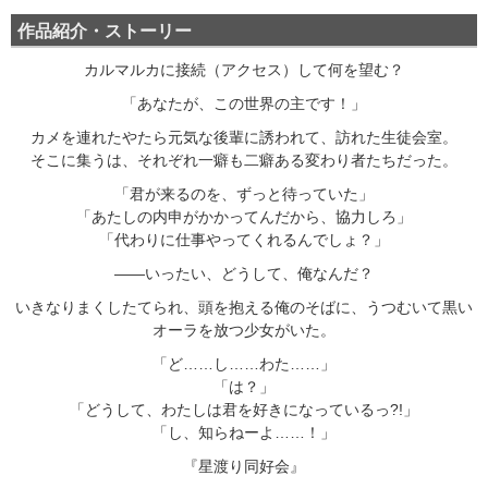
作品紹介・ストーリー
カルマルカに接続（アクセス）して何を望む？
「あなたが、この世界の主です！」
カメを連れたやたら元気な後輩に誘われて、訪れた生徒会室。
そこに集うは、それぞれ一癖も二癖ある変わり者たちだった。
「君が来るのを、ずっと待っていた」
「あたしの内申がかかってんだから、協力しろ」
「代わりに仕事やってくれるんでしょ？」
――いったい、どうして、俺なんだ？
いきなりまくしたてられ、頭を抱える俺のそばに、うつむいて黒い
オーラを放つ少女がいた。
「ど……し……わた……」
「は？」
「どうして、わたしは君を好きになっているっ?!」
「し、知らねーよ……！」
『星渡り同好会』