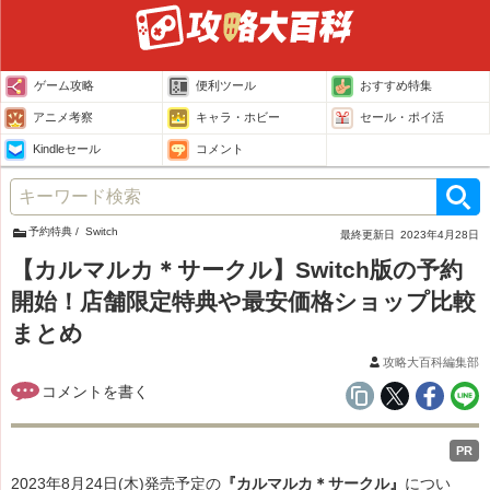
ゲーム攻略
便利ツール
おすすめ特集
アニメ考察
キャラ・ホビー
セール・ポイ活
Kindleセール
コメント
予約特典
Switch
最終更新日
2023年4月28日
【カルマルカ＊サークル】Switch版の予約
開始！店舗限定特典や最安価格ショップ比較
まとめ
攻略大百科編集部
PR
2023年8月24日(木)発売予定の
『カルマルカ＊サークル』
につい