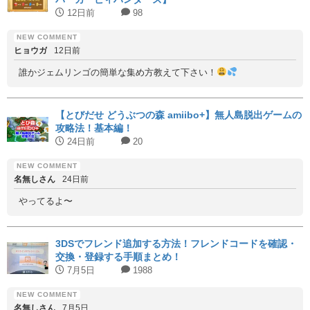
12日前
98
ヒョウガ
12日前
誰かジェムリンゴの簡単な集め方教えて下さい！
【とびだせ どうぶつの森 amiibo+】無人島脱出ゲームの
攻略法！基本編！
24日前
20
名無しさん
24日前
やってるよ〜
3DSでフレンド追加する方法！フレンドコードを確認・
交換・登録する手順まとめ！
7月5日
1988
名無しさん
7月5日