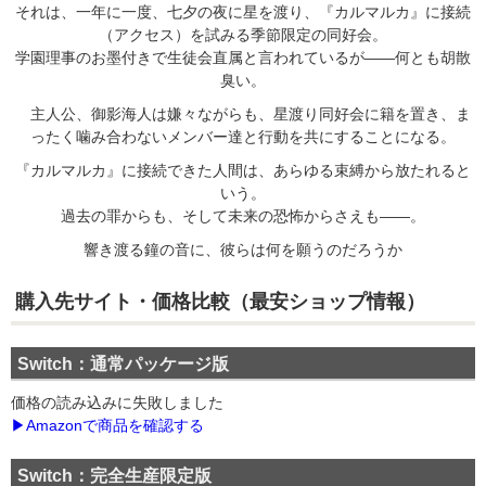
それは、一年に一度、七夕の夜に星を渡り、『カルマルカ』に接続
（アクセス）を試みる季節限定の同好会。
学園理事のお墨付きで生徒会直属と言われているが――何とも胡散
臭い。
主人公、御影海人は嫌々ながらも、星渡り同好会に籍を置き、ま
ったく噛み合わないメンバー達と行動を共にすることになる。
『カルマルカ』に接続できた人間は、あらゆる束縛から放たれると
いう。
過去の罪からも、そして未来の恐怖からさえも――。
響き渡る鐘の音に、彼らは何を願うのだろうか
購入先サイト・価格
比較（最安ショップ情報）
Switch：通常パッケージ版
価格の読み込みに失敗しました
▶Amazonで商品を確認する
Switch：完全生産限定版