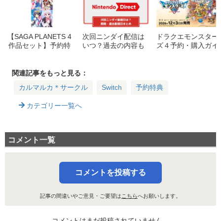
【SAGA PLANETS 4
次回ニンダイ配信は
ドラクエモンスター
作品セット】予約特
いつ？過去の内容も
ズ４予約・購入ガイ
典や最安価格ショッ
紹介【2026ニンテン
ド：特典・価格・エ
プ比較まとめ
ドーダイレクト履
ディションの違いを
歴・周期まとめ】
詳しく解説
関連記事をもっと見る：
カルマルカ＊サークル
Switch
予約特典
カテゴリー一覧へ
コメント一覧
コメントを投稿する
記事の間違いやご意見・ご要望は
こちら
へお願いします。
コメントはまだ投稿されていません。