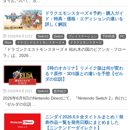
ダイ)について、次...
ドラクエモンスターズ４予約・購入ガイ
ド：特典・価格・エディションの違いを
詳しく解説
2026年6月12日
Switch2
Switch
プレイステーション
予約特典
PC
Xbox
ドラゴンクエストモンスターズ４
ドラクエモンスターズ
『ドラゴンクエストモンスターズ４ 枯れ木の国のビアンカ・フロー
ラ』は、2026...
【時のオカリナ】リメイク版は何が変わ
る？原作・3DS版との違いを予想【ゼル
ダの伝説】
2026年6月10日
Switch2
新作紹介
2026年6月9日のNintendo Directにて、『Nintendo Switch 2』向けに
『ゼルダの伝説 ...
ニンダイ2026.6.9 全タイトルまとめ！発
表作品一覧を発売日順にまとめました
【ニンテンドーダイレクト】