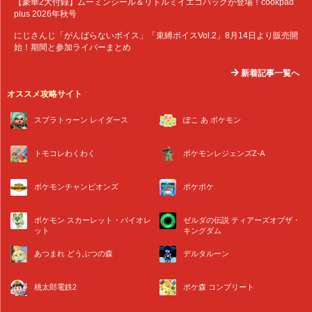
【豪華2大付録】ムーミンシール＆リトルミイエコバッグが登場！cookpad
plus 2026年秋号
にじさんじ「がんばらないボイス」「束縛ボイスVol.2」8月14日より販売開
始！期間と参加ライバーまとめ
新着記事一覧へ
オススメ攻略サイト
スプラトゥーン レイダース
ぽこ あ ポケモン
トモコレわくわく
ポケモンレジェンズZ-A
ポケモンチャンピオンズ
ポケポケ
ポケモン スカーレット・バイオレ
ゼルダの伝説 ティアーズオブザ・
ット
キングダム
あつまれ どうぶつの森
デルタルーン
桃太郎電鉄2
ポケ森 コンプリート