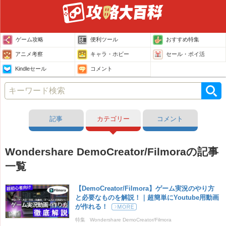
ゲーム攻略
便利ツール
おすすめ特集
アニメ考察
キャラ・ホビー
セール・ポイ活
Kindleセール
コメント
記事
カテゴリー
コメント
Wondershare DemoCreator/Filmoraの記事
一覧
【DemoCreator/Filmora】ゲーム実況のやり方
と必要なものを解説！｜超簡単にYoutube用動画
が作れる！
特集
Wondershare DemoCreator/Filmora