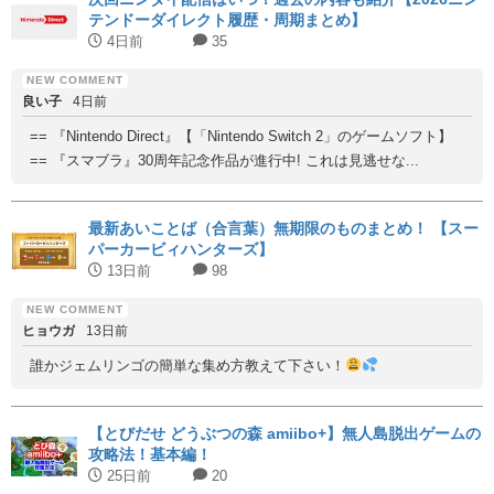
テンドーダイレクト履歴・周期まとめ】
4日前
35
良い子
4日前
== 『Nintendo Direct』【「Nintendo Switch 2」のゲームソフト】
== 『スマブラ』30周年記念作品が進行中! これは見逃せな...
最新あいことば（合言葉）無期限のものまとめ！ 【スー
パーカービィハンターズ】
13日前
98
ヒョウガ
13日前
誰かジェムリンゴの簡単な集め方教えて下さい！
【とびだせ どうぶつの森 amiibo+】無人島脱出ゲームの
攻略法！基本編！
25日前
20