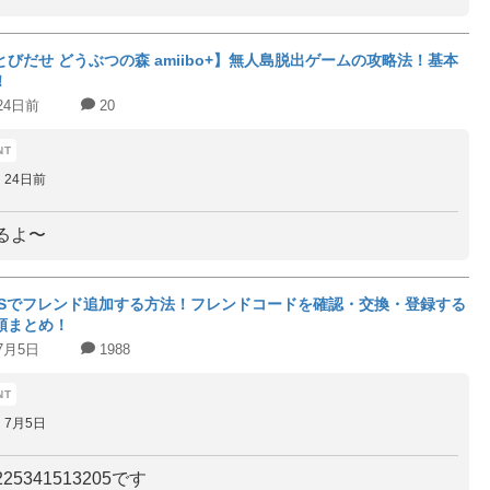
とびだせ どうぶつの森 amiibo+】無人島脱出ゲームの攻略法！基本
！
24日前
20
24日前
るよ〜
DSでフレンド追加する方法！フレンドコードを確認・交換・登録する
順まとめ！
7月5日
1988
7月5日
25341513205です