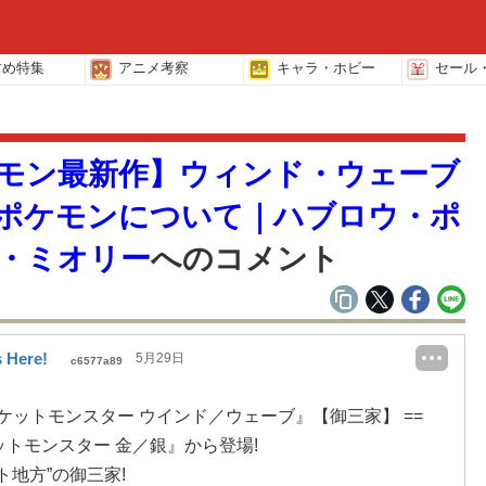
すめ特集
アニメ考察
キャラ・ホビー
セール
覧
モン最新作】ウィンド・ウェーブ
ポケモンについて｜ハブロウ・ポ
・ミオリー
へのコメント
s Here!
5月29日
c6577a89
ポケットモンスター ウインド／ウェーブ』【御三家】 ==
ットモンスター 金／銀』から登場!
ト地方”の御三家!