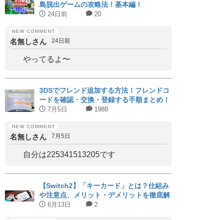
島脱出ゲームの攻略法！基本編！
24日前
20
名無しさん
24日前
やってるよ〜
3DSでフレンド追加する方法！フレンドコ
ードを確認・交換・登録する手順まとめ！
7月5日
1988
名無しさん
7月5日
自分は225341513205です
【Switch2】「キーカード」とは？仕組み
や注意点、メリット・デメリットを徹底解
説｜対応タイトルまとめ
6月13日
2