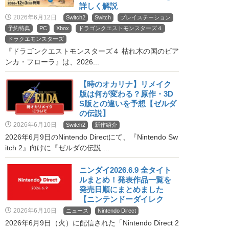
詳しく解説
2026年6月12日
Switch2
Switch
プレイステーション
予約特典
PC
Xbox
ドラゴンクエストモンスターズ４
ドラクエモンスターズ
『ドラゴンクエストモンスターズ４ 枯れ木の国のビア
ンカ・フローラ』は、2026...
【時のオカリナ】リメイク
版は何が変わる？原作・3D
S版との違いを予想【ゼルダ
の伝説】
2026年6月10日
Switch2
新作紹介
2026年6月9日のNintendo Directにて、『Nintendo Sw
itch 2』向けに『ゼルダの伝説 ...
ニンダイ2026.6.9 全タイト
ルまとめ！発表作品一覧を
発売日順にまとめました
【ニンテンドーダイレク
ト】
2026年6月10日
ニュース
Nintendo Direct
2026年6月9日（火）に配信された「Nintendo Direct 2