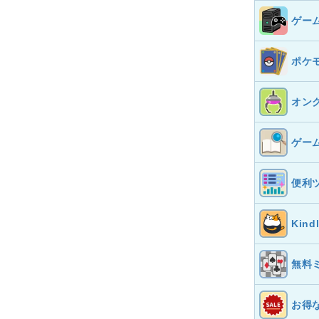
ゲー
ポケ
オン
ゲー
便利
Kin
無料
お得