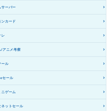
ムサーバー
モンカード
クレ
ム/アニメ考察
ツール
dleセール
ミニゲーム
なネットセール