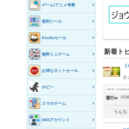
ゲーム/アニメ考察
便利ツール
Kindleセール
新着ト
無料ミニゲーム
【
お得なネットセール
ホビー
2日
運行w
スマホゲーム
うんち
SNSアカウント