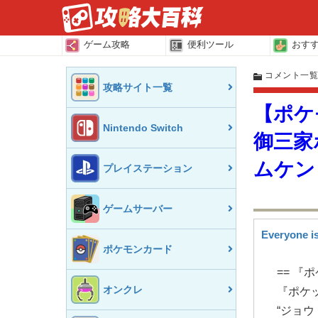
ゲーム攻略
便利ツール
おす
コメント一
攻略サイト一覧
【ポケ
Nintendo Switch
御三家
ムケン
プレイステーション
ゲームサーバー
Everyone i
ポケモンカード
== 『
オンクレ
『ポケ
“ジョウ