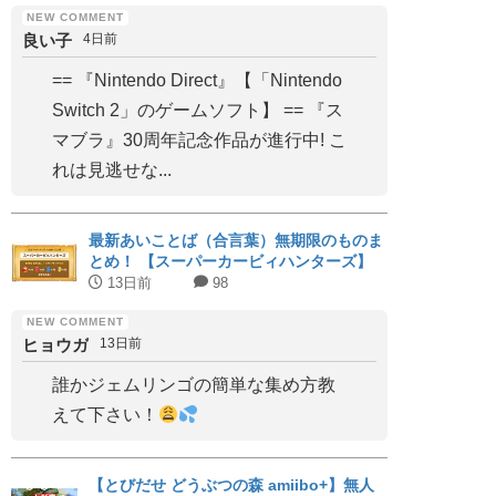
良い子
4日前
== 『Nintendo Direct』【「Nintendo
Switch 2」のゲームソフト】 == 『ス
マブラ』30周年記念作品が進行中! こ
れは見逃せな...
最新あいことば（合言葉）無期限のものま
とめ！ 【スーパーカービィハンターズ】
13日前
98
ヒョウガ
13日前
誰かジェムリンゴの簡単な集め方教
えて下さい！
【とびだせ どうぶつの森 amiibo+】無人