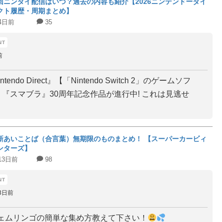
回ニンダイ配信はいつ？過去の内容も紹介【2026ニンテンドーダイ
クト履歴・周期まとめ】
4日前
35
前
intendo Direct』【「Nintendo Switch 2」のゲームソフ
== 『スマブラ』30周年記念作品が進行中! これは見逃せ
新あいことば（合言葉）無期限のものまとめ！ 【スーパーカービィ
ンターズ】
13日前
98
3日前
ェムリンゴの簡単な集め方教えて下さい！