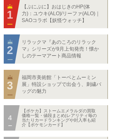
【ぷにぷに】おはじきのHP(体
力)：ユウキ(ALO)/リーファ(ALO)｜
SAOコラボ【妖怪ウォッチ】
リラックマ『あのころのリラック
マ』シリーズが9月上旬発売！懐か
しのテーマアート商品情報
福岡市美術館「トーベとムーミン
展」特設ショップで出会う、刺繍バ
ッグの魅力
【ポケカ】ストームエメラルダの買取
価格一覧・値段まとめ|レアリティ毎の
当たりカードランキングや封入率も紹
介【ポケモンカード】