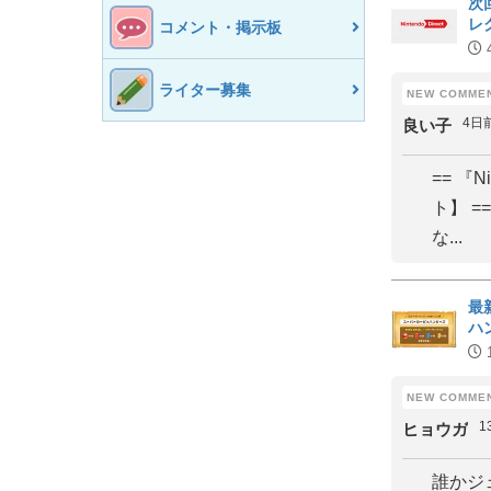
次
レ
コメント・掲示板
ライター募集
4日
良い子
== 『N
ト】 
な...
最
ハ
1
ヒョウガ
誰かジ