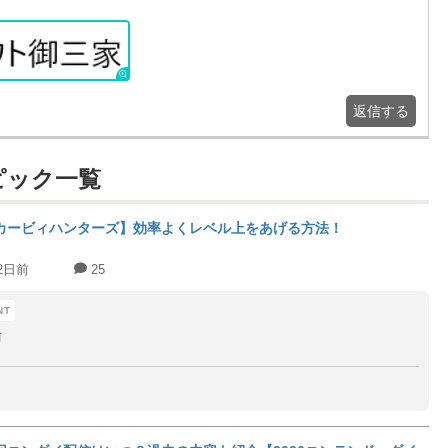
返信する
ピック一覧
カービィハンターズ】効率よくレベル上をあげる方法！
2日前
25
前