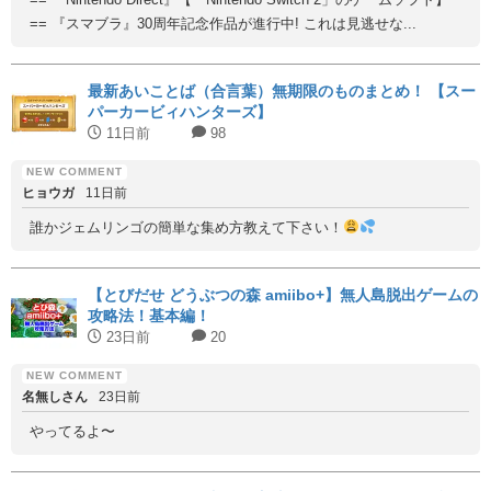
== 『スマブラ』30周年記念作品が進行中! これは見逃せな...
最新あいことば（合言葉）無期限のものまとめ！ 【スー
パーカービィハンターズ】
11日前
98
ヒョウガ
11日前
誰かジェムリンゴの簡単な集め方教えて下さい！
【とびだせ どうぶつの森 amiibo+】無人島脱出ゲームの
攻略法！基本編！
23日前
20
名無しさん
23日前
やってるよ〜