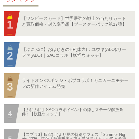
【ワンピースカード】世界最強の戦士の当たりカード
と買取価格・封入率予想【ブースターパック第17弾】
【ぷにぷに】おはじきのHP(体力)：ユウキ(ALO)/リー
ファ(ALO)｜SAOコラボ【妖怪ウォッチ】
ライトオン×スポンジ・ボブコラボ！カニカーニモチー
フの新作アイテム発売
【ぷにぷに】SAOコラボイベントの隠しステージ解放条
件！【妖怪ウォッチ】
【スプラ3】8/22(土)より夏の特別なフェス「Summer Nig
hts 2026」開催！配布限定ギアの受け取り方・お題と参加