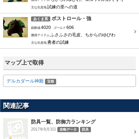
試練の里への道
主な生息地
ボストロール・強
あくま系
4020
606
経験値
ゴールド
ふさふさの毛皮、ちからのゆびわ
獲得アイテム
勇者の試練
主な生息地
マップ上で取得
デルカダール神殿
宝箱
関連記事
防具一覧、防御力ランキング
2017年8月3日
攻略データ
防具