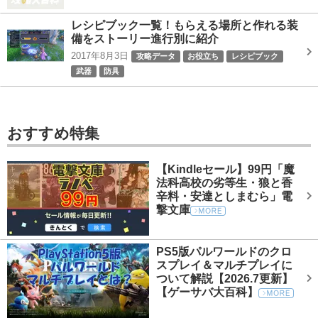
レシピブック一覧！もらえる場所と作れる装
備をストーリー進行別に紹介
2017年8月3日
攻略データ
お役立ち
レシピブック
武器
防具
おすすめ特集
【Kindleセール】99円「魔
法科高校の劣等生・狼と香
辛料・安達としまむら」電
撃文庫
PS5版パルワールドのクロ
スプレイ＆マルチプレイに
ついて解説【2026.7更新】
【ゲーサバ大百科】