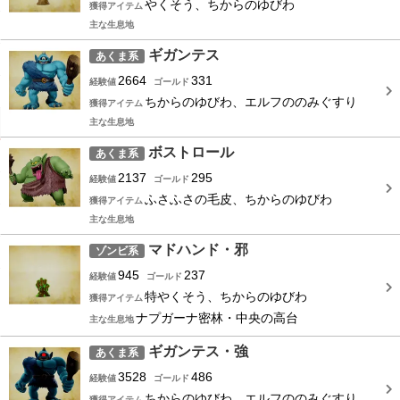
やくそう、ちからのゆびわ
獲得アイテム
主な生息地
ギガンテス
あくま系
2664
331
経験値
ゴールド
ちからのゆびわ、エルフののみぐすり
獲得アイテム
主な生息地
ボストロール
あくま系
2137
295
経験値
ゴールド
ふさふさの毛皮、ちからのゆびわ
獲得アイテム
主な生息地
マドハンド・邪
ゾンビ系
945
237
経験値
ゴールド
特やくそう、ちからのゆびわ
獲得アイテム
ナプガーナ密林・中央の高台
主な生息地
ギガンテス・強
あくま系
3528
486
経験値
ゴールド
ちからのゆびわ、エルフののみぐすり
獲得アイテム