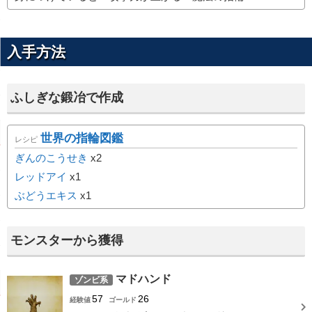
入手方法
ふしぎな鍛冶で作成
世界の指輪図鑑
レシピ
ぎんのこうせき
x2
レッドアイ
x1
ぶどうエキス
x1
モンスターから獲得
マドハンド
ゾンビ系
57
26
経験値
ゴールド