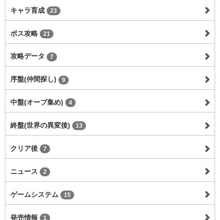
キャラ育成
23
ボス攻略
21
攻略データ
7
序盤(仲間探し)
9
中盤(オーブ集め)
4
終盤(世界の異変後)
13
クリア後
7
ニュース
2
ゲームシステム
15
発売情報
1