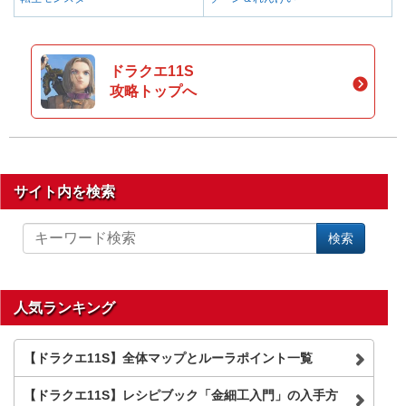
ドラクエ11S
攻略トップへ
サイト内を検索
サ
検索
イ
ト
内
を
人気ランキング
検
索
【ドラクエ11S】全体マップとルーラポイント一覧
【ドラクエ11S】レシピブック「金細工入門」の入手方