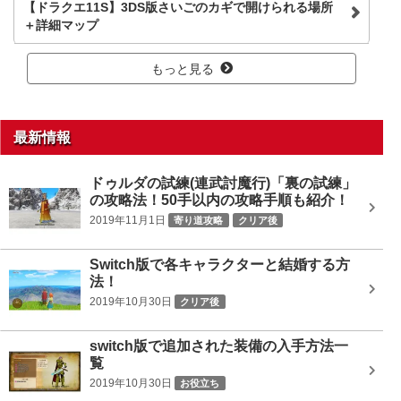
【ドラクエ11S】3DS版さいごのカギで開けられる場所
＋詳細マップ
もっと見る
最新情報
ドゥルダの試練(連武討魔行)「裏の試練」
の攻略法！50手以内の攻略手順も紹介！
2019年11月1日
寄り道攻略
クリア後
Switch版で各キャラクターと結婚する方
法！
2019年10月30日
クリア後
switch版で追加された装備の入手方法一
覧
2019年10月30日
お役立ち