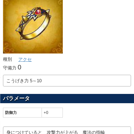
種別
アクセ
0
守備力
こうげき力 5～10
パラメータ
防御力
+0
身につけていると 攻撃力が上がる 魔法の指輪