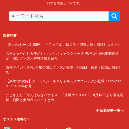
けする情報サイトです。
新着記事
【Kindleセール】88円「ザ ファブル・転スラ・望郷太郎」講談社コミック
恋せよまやかし天使ども×サンリオキャラクターズ POP UP SHOP開催決
定！限定グッズと特典情報を紹介
阪神タイガース×仕事猫の限定グッズが登場！発売日・種類・販売店舗まと
め
【豪華2大付録】ムーミンシール＆リトルミイエコバッグが登場！cookpad
plus 2026年秋号
にじさんじ「がんばらないボイス」「束縛ボイスVol.2」8月14日より販売開
始！期間と参加ライバーまとめ
新着記事一覧へ
オススメ攻略サイト