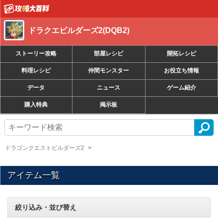
ドラクエビルダーズ2(DQB2)
ストーリー攻略
部屋レシピ
開拓レシピ
料理レシピ
仲間モンスター
お役立ち情報
データ
ニュース
ゲーム紹介
購入特典
掲示板
ドラゴンクエストビルダーズ2
アイテム一覧
絞り込み・並び替え