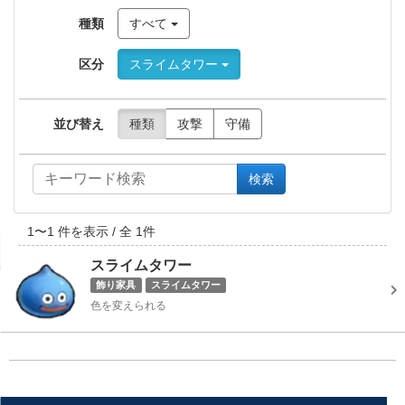
種類
すべて
区分
スライムタワー
並び替え
種類
攻撃
守備
検索
1
〜
1
件を表示 / 全
1
件
スライムタワー
飾り家具
スライムタワー
色を変えられる