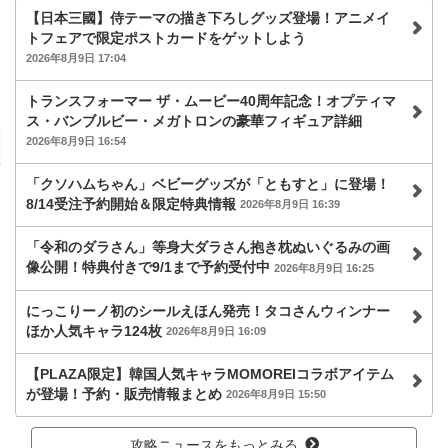
【日本三國】侍テーマの描き下ろしグッズ登場！アニメイ
トフェアで限定ポストカードをゲットしよう
2026年8月9日 17:04
トランスフォーマー ザ・ムービー40周年記念！オプティマ
ス・バンブルビー・メガトロンの豪華フィギュア詳細
2026年8月9日 16:54
「クソハムちゃん」ベビーグッズが「ともすと」に登場！
8/14受注予約開始＆限定特典情報
2026年8月9日 16:39
「令和のダラさん」等身大ダラさん抱き枕ぬいぐるみの画
像公開！特典付きで9/1まで予約受付中
2026年8月9日 16:25
にっこりーノ初のシールえほん発売！タコさんウィンナー
ほか人気キャラ124枚
2026年8月9日 16:09
【PLAZA限定】韓国人気キャラMOMOREIコラボアイテム
が登場！予約・販売情報まとめ
2026年8月9日 15:50
攻略ニュースをもっとみる