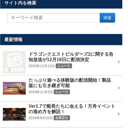
サイト内を検索
サ
検索
イ
ト
内
を
最新情報
検
索
ドラゴンクエストビルダーズ2に関する告
知放送が12月18日に配信決定
2020年12月12日
ニュース
たっぷり遊べる体験版の配信開始！製品
版にも引き継ぎ可能
2019年11月5日
ニュース
Ver1.7で船長たちに会える！方舟イベント
の進め方を解説！
2019年8月20日
お役立ち