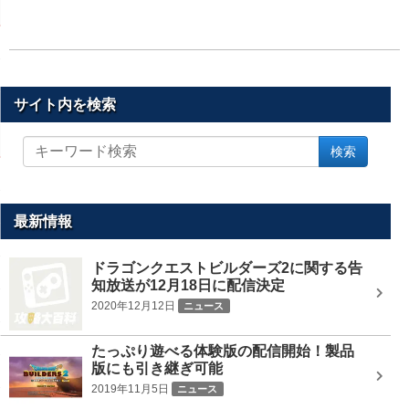
サイト内を検索
サ
検索
イ
ト
内
を
最新情報
検
索
ドラゴンクエストビルダーズ2に関する告
知放送が12月18日に配信決定
2020年12月12日
ニュース
たっぷり遊べる体験版の配信開始！製品
版にも引き継ぎ可能
2019年11月5日
ニュース