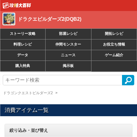
ドラクエビルダーズ2(DQB2)
ストーリー攻略
部屋レシピ
開拓レシピ
料理レシピ
仲間モンスター
お役立ち情報
データ
ニュース
ゲーム紹介
購入特典
掲示板
ドラゴンクエストビルダーズ2
消費アイテム一覧
絞り込み・並び替え