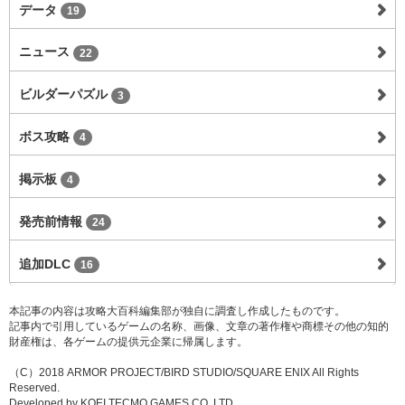
データ
19
ニュース
22
ビルダーパズル
3
ボス攻略
4
掲示板
4
発売前情報
24
追加DLC
16
本記事の内容は攻略大百科編集部が独自に調査し作成したものです。
記事内で引用しているゲームの名称、画像、文章の著作権や商標その他の知的
財産権は、各ゲームの提供元企業に帰属します。
（C）2018 ARMOR PROJECT/BIRD STUDIO/SQUARE ENIX All Rights
Reserved.
Developed by KOEI TECMO GAMES CO.,LTD.