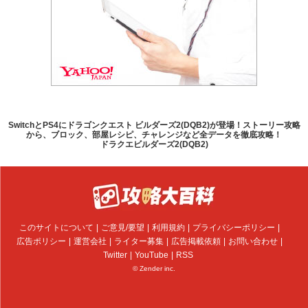
SwitchとPS4にドラゴンクエスト ビルダーズ2(DQB2)が登場！ストーリー攻略
から、ブロック、部屋レシピ、チャレンジなど全データを徹底攻略！
ドラクエビルダーズ2(DQB2)
このサイトについて
ご意見/要望
利用規約
プライバシーポリシー
広告ポリシー
運営会社
ライター募集
広告掲載依頼
お問い合わせ
Twitter
YouTube
RSS
© Zender inc.