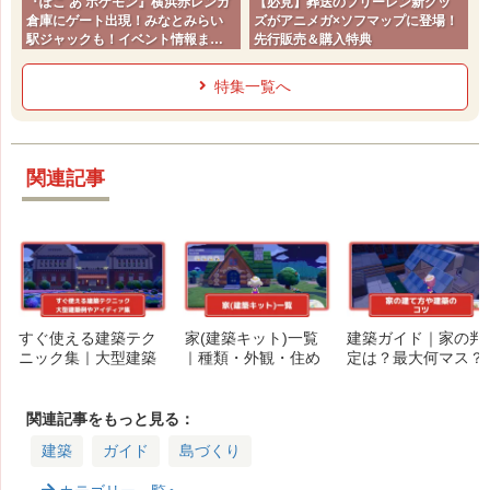
『ぽこ あ ポケモン』横浜赤レンガ
【必見】葬送のフリーレン新グッ
倉庫にゲート出現！みなとみらい
ズがアニメガ×ソフマップに登場！
駅ジャックも！イベント情報まと
先行販売＆購入特典
め
特集一覧へ
関連記事
すぐ使える建築テク
家(建築キット)一覧
建築ガイド｜家の判
ニック集｜大型建築
｜種類・外観・住め
定は？最大何マス？
例やアイディア集ま
る数・入手方法・必
建築で役立つコツま
とめ
要素材まとめ
とめ
関連記事をもっと見る：
建築
ガイド
島づくり