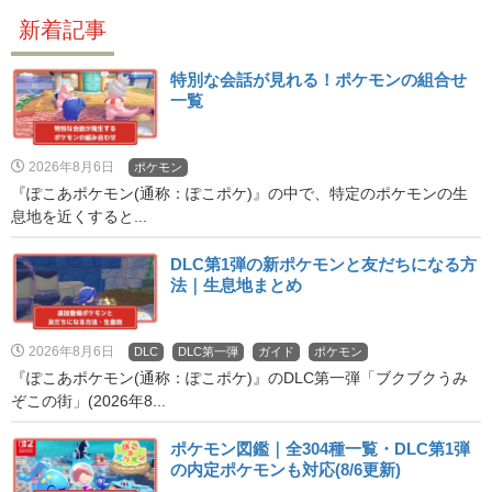
新着記事
特別な会話が見れる！ポケモンの組合せ
一覧
2026年8月6日
ポケモン
『ぽこあポケモン(通称：ぽこポケ)』の中で、特定のポケモンの生
息地を近くすると...
DLC第1弾の新ポケモンと友だちになる方
法｜生息地まとめ
2026年8月6日
DLC
DLC第一弾
ガイド
ポケモン
『ぽこあポケモン(通称：ぽこポケ)』のDLC第一弾「ブクブクうみ
ぞこの街」(2026年8...
ポケモン図鑑｜全304種一覧・DLC第1弾
の内定ポケモンも対応(8/6更新)