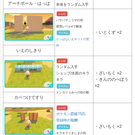
アーチポール・はっぱ
本体をランダム入手
レシピ
パサパサこうやの街
環境レベル4で解放
・
いとくず
×2
アイテム
りっぱないえキットの室
内
いえのしきり
レシピ
ランダム入手
・
ざいもく
×2
ショップ/水面のキラ
・
きんののべぼう
キラ
×2
アイテム
ドンヨリうみべの街の船
カベつけてすり
レシピ
ポケモン図鑑75匹
登録時の報酬
・
ざいもく
×2
アイテム
キラキラうきしまの街