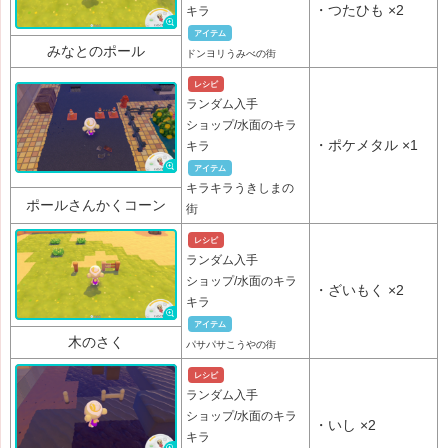
・
つたひも
×2
キラ
アイテム
みなとのポール
ドンヨリうみべの街
レシピ
ランダム入手
ショップ/水面のキラ
・
ポケメタル
×1
キラ
アイテム
キラキラうきしまの
ポールさんかくコーン
街
レシピ
ランダム入手
ショップ/水面のキラ
・
ざいもく
×2
キラ
アイテム
木のさく
パサパサこうやの街
レシピ
ランダム入手
ショップ/水面のキラ
・
いし
×2
キラ