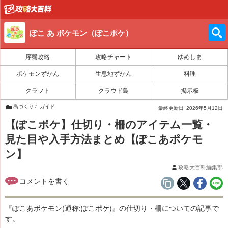
ぽこ あ ポケモン（ぽこポケ）
序盤攻略
攻略チャート
ゆめしま
ポケモンずかん
生息地ずかん
料理
クラフト
クラウド島
掲示板
島づくり
ガイド
最終更新日
2026年5月12日
【ぽこポケ】仕切り・柵のアイテム一覧・
見た目や入手方法まとめ【ぽこあポケモ
ン】
攻略大百科編集部
『ぽこあポケモン(通称:ぽこポケ)』の仕切り・柵についての記事で
す。