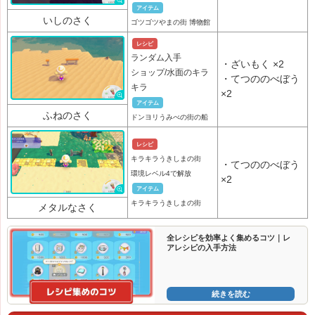
アイテム
いしのさく
ゴツゴツやまの街 博物館
レシピ
ランダム入手
・
ざいもく
×2
ショップ/水面のキラ
・
てつののべぼう
キラ
×2
アイテム
ふねのさく
ドンヨリうみべの街の船
レシピ
キラキラうきしまの街
・
てつののべぼう
環境レベル4で解放
×2
アイテム
キラキラうきしまの街
メタルなさく
全レシピを効率よく集めるコツ｜レ
アレシピの入手方法
続きを読む