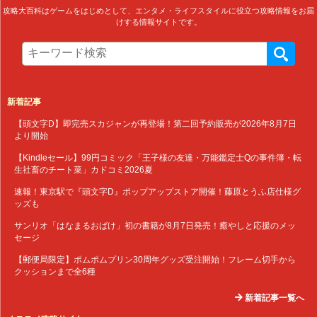
攻略大百科はゲームをはじめとして、エンタメ・ライフスタイルに役立つ攻略情報をお届
けする情報サイトです。
新着記事
【頭文字D】即完売スカジャンが再登場！第二回予約販売が2026年8月7日
より開始
【Kindleセール】99円コミック「王子様の友達・万能鑑定士Qの事件簿・転
生社畜のチート菜」カドコミ2026夏
速報！東京駅で『頭文字D』ポップアップストア開催！藤原とうふ店仕様グ
ッズも
サンリオ「はなまるおばけ」初の書籍が8月7日発売！癒やしと応援のメッ
セージ
【郵便局限定】ポムポムプリン30周年グッズ受注開始！フレーム切手から
クッションまで全6種
新着記事一覧へ