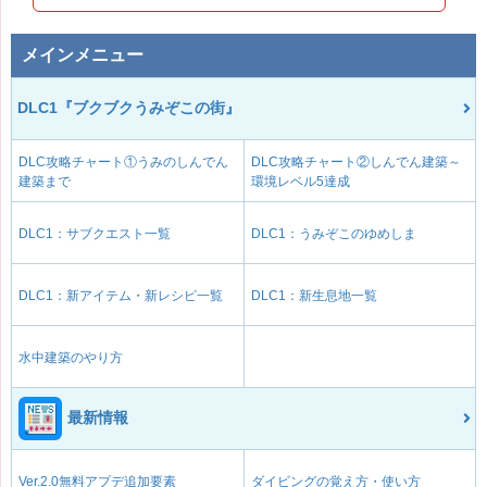
メインメニュー
DLC1『ブクブクうみぞこの街』
DLC攻略チャート①うみのしんでん
DLC攻略チャート②しんでん建築～
建築まで
環境レベル5達成
DLC1：サブクエスト一覧
DLC1：うみぞこのゆめしま
DLC1：新アイテム・新レシピ一覧
DLC1：新生息地一覧
水中建築のやり方
最新情報
Ver.2.0無料アプデ追加要素
ダイビングの覚え方・使い方