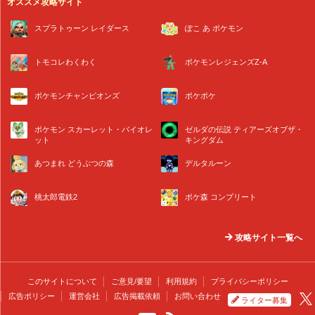
オススメ攻略サイト
スプラトゥーン レイダース
ぽこ あ ポケモン
トモコレわくわく
ポケモンレジェンズZ-A
ポケモンチャンピオンズ
ポケポケ
ポケモン スカーレット・バイオレ
ゼルダの伝説 ティアーズオブザ・
ット
キングダム
あつまれ どうぶつの森
デルタルーン
桃太郎電鉄2
ポケ森 コンプリート
攻略サイト一覧へ
このサイトについて
ご意見/要望
利用規約
プライバシーポリシー
広告ポリシー
運営会社
広告掲載依頼
お問い合わせ
ライター募集