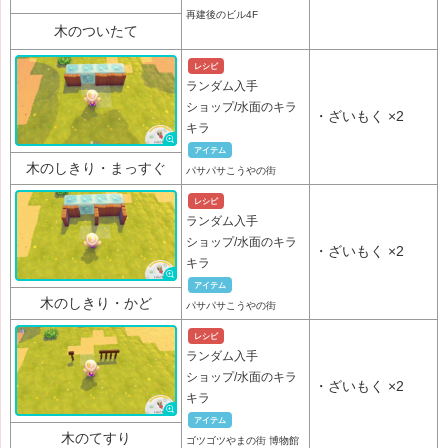
再建後のビル4F
木のついたて
レシピ
ランダム入手
ショップ/水面のキラ
・
ざいもく
×2
キラ
アイテム
木のしきり・まっすぐ
パサパサこうやの街
レシピ
ランダム入手
ショップ/水面のキラ
・
ざいもく
×2
キラ
アイテム
木のしきり・かど
パサパサこうやの街
レシピ
ランダム入手
ショップ/水面のキラ
・
ざいもく
×2
キラ
アイテム
木のてすり
ゴツゴツやまの街 博物館