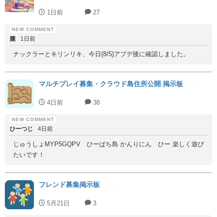
1日前
27
朧
1日前
ナックラーとキリンリキ、今日(8/5)アプデ後に確認しました。
マルチプレイ募集・クラウド島住所公開 掲示板
4日前
38
ひーつじ
4日前
じゅうしょMYP5GQPV ひーぱち島 かんりにん ひー 楽しく遊び
たいです！
フレンド募集掲示板
5月21日
3