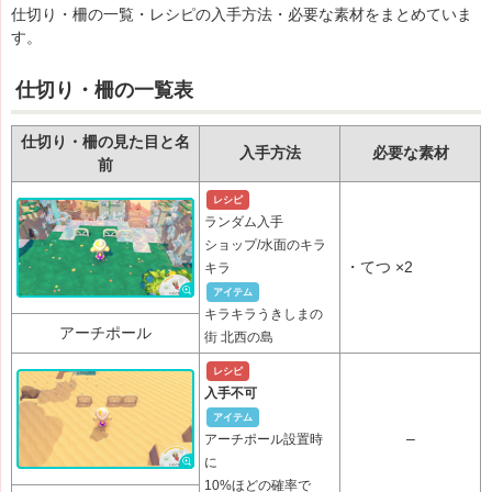
仕切り・柵の一覧・レシピの入手方法・必要な素材をまとめていま
す。
仕切り・柵の一覧表
仕切り・柵の見た目と名
入手方法
必要な素材
前
レシピ
ランダム入手
ショップ/水面のキラ
・
てつ
×2
キラ
アイテム
キラキラうきしまの
アーチポール
街 北西の島
レシピ
入手不可
アイテム
–
アーチポール設置時
に
10%ほどの確率で