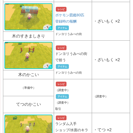
レシピ
ポケモン図鑑80匹
・
ざいもく
×2
登録時の報酬
アイテム
ドンヨリうみべの街
木のすきましきり
レシピ
ドンヨリうみべの街
・
ざいもく
×2
で拾う
アイテム
ドンヨリうみべの街
木のかこい
レシピ
（準備中）
（調査中）
（調査中）
アイテム
（調査中）
てつのかこい
取引
レシピ
ランダム入手
・
てつ
×2
ショップ/水面のキラ