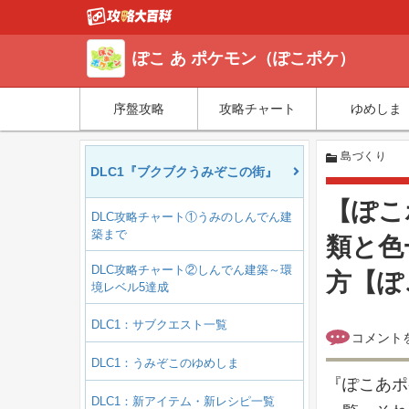
ぽこ あ ポケモン（ぽこポケ）
序盤攻略
攻略チャート
ゆめしま
島づくり
DLC1『ブクブクうみぞこの街』
【ぽこ
DLC攻略チャート①うみのしんでん建
築まで
類と色
DLC攻略チャート②しんでん建築～環
方【ぽ
境レベル5達成
DLC1：サブクエスト一覧
DLC1：うみぞこのゆめしま
『ぽこあポ
DLC1：新アイテム・新レシピ一覧