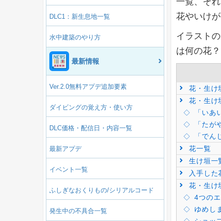
一覧、それ
花やいけが
DLC1：新生息地一覧
イラストの
水中建築のやり方
は何の花？
最新情報
Ver.2.0無料アプデ追加要素
花・生け
花・生け
ダイビングの覚え方・使い方
「いあ
「たが
DLC価格・配信日・内容一覧
「でんじ
花一覧
最新アプデ
生け垣一
イベント一覧
入手した
花・生け
ふしぎなおくりもの/シリアルコード
4つのエ
ゆめし
発生中の不具合一覧