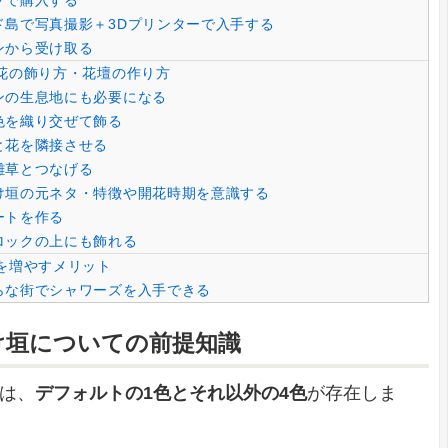
プで購入する
島で写真撮影＋3Dプリンターで入手する
ンから受け取る
花の飾り方・花壇の作り方
ンの生息地にも必要になる
色を織り交ぜて飾る
と花を隣接させる
雑草とつなげる
け垣の元ネタ・特徴や開花時期を意識する
ートを作る
ロックの上にも飾れる
を増やすメリット
らな街でシャワーズを入手できる
け垣についての前提知識
は、
デフォルトの1色とそれ以外の4色
が存在しま