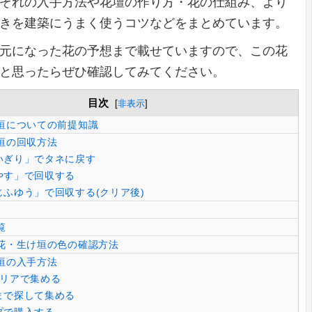
ぞれの入手方法や花壇の作り方・花の仕組み、より
きを建築にうまく使うコツなどをまとめています。
元になった花の予想まで載せていますので、この花
と思ったらぜひ確認してみてください。
目次
[
非表示
]
垣についての前提知識
垣の回収方法
いぎり」でタネに戻す
やす」で回収する
ふゆう」で回収する(クリア後)
覧
花・生け垣の色の確認方法
垣の入手方法
リアで集める
まで探して集める