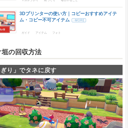
マルチプレイ
島づくり
毎日やること
3Dプリンターの使い方｜コピーおすすめアイテ
ム・コピー不可アイテム
ガイド
アイテム
フォト
け垣の回収方法
いぎり」でタネに戻す