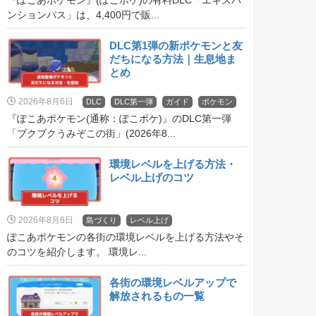
『ぽこあポケモン』(ぽこポケ)の有料DLC「エキスパ
ンションパス」は、4,400円で販...
DLC第1弾の新ポケモンと友
だちになる方法｜生息地ま
とめ
2026年8月6日
DLC
DLC第一弾
ガイド
ポケモン
『ぽこあポケモン(通称：ぽこポケ)』のDLC第一弾
「ブクブクうみぞこの街」(2026年8...
環境レベルを上げる方法・
レベル上げのコツ
2026年8月6日
島づくり
レベル上げ
ぽこあポケモンの各街の環境レベルを上げる方法やそ
のコツを紹介します。 環境レ...
各街の環境レベルアップで
解放されるもの一覧