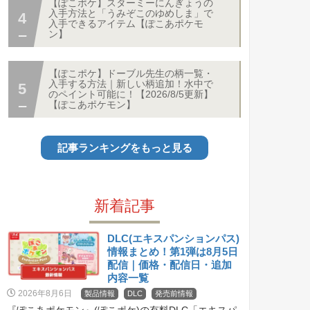
【ぽこポケ】スターミーにんぎょうの
入手方法と「うみぞこのゆめしま」で
入手できるアイテム【ぽこあポケモ
ン】
【ぽこポケ】ドーブル先生の柄一覧・
入手する方法｜新しい柄追加！水中で
のペイント可能に！【2026/8/5更新】
【ぽこあポケモン】
記事ランキングをもっと見る
新着記事
DLC(エキスパンションパス)
情報まとめ！第1弾は8月5日
配信｜価格・配信日・追加
内容一覧
2026年8月6日
製品情報
DLC
発売前情報