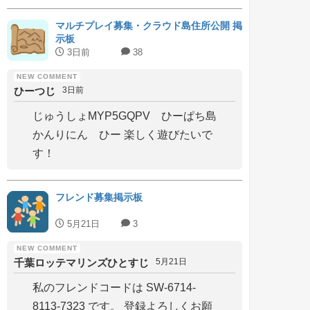
マルチプレイ募集・クラウド島住所公開 掲
示板
3日前
38
ひーつじ
3日前
じゅうしょMYP5GQPV ひーぱち島
かんりにん ひー 楽しく遊びたいで
す！
フレンド募集掲示板
5月21日
3
千葉ロッテマリンズひとすじ
5月21日
私のフレンドコードは SW-6714-
8113-7323 です。 登録よろしくお願