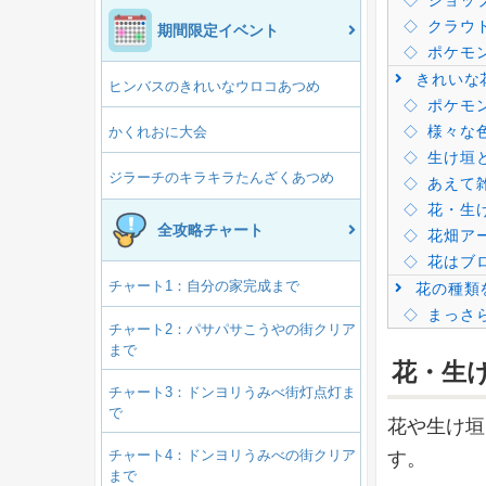
ショッ
クラウド
期間限定イベント
ポケモ
きれいな
ヒンバスのきれいなウロコあつめ
ポケモ
様々な
かくれおに大会
生け垣
ジラーチのキラキラたんざくあつめ
あえて
花・生
全攻略チャート
花畑ア
花はブ
チャート1：自分の家完成まで
花の種類
まっさ
チャート2：パサパサこうやの街クリア
まで
花・生
チャート3：ドンヨリうみべ街灯点灯ま
で
花や生け垣
チャート4：ドンヨリうみべの街クリア
す。
まで