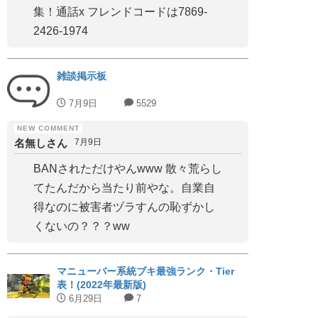
集！通話x フレンドコードは7869-
2426-1974
雑談掲示板
7月9日
5529
名無しさん
7月9日
BANされただけやんwww 散々荒らし
てたんだから当たり前やな。自業自
得なのに被害者ヅラすんの恥ずかし
くないの？？？ww
マニューバー系統ブキ最強ランク・Tier
表！(2022年最新版)
6月29日
7