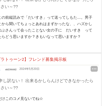
さい～??
この前縦読みで「だいすき」って送ってしもた…。男子
とから聞いてちょっとあれはまずかったな、、ハズかし
のぶさんって会ったことない女の子に だいすき って
たらどう思いますか？きもいなって思いますか？
ラトゥーン2】フレンド募集掲示板
ʒ
2024年5月20日
dd194442
申し訳ない！ 出来るかしらんけどできなかったら
さい～??
だけこのコメ見ないでね☆