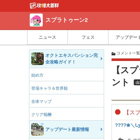
スプラトゥーン2
ニュース
フェス
アップデー
コメント一
オクトエキスパンション完
全攻略ガイド！
【スプ
始め方
ント
d
登場キャラ＆世界観
全体マップ
【スプ
クリア報酬
????❀＼ᒐ
アップデート最新情報