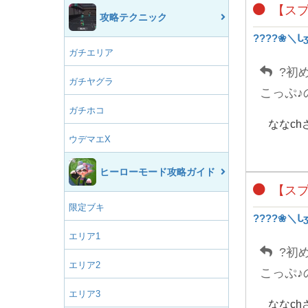
【スプ
攻略テクニック
????❀＼ᒐ
ガチエリア
?初め
ガチヤグラ
こっぷ♪
ガチホコ
ななc
ウデマエX
ヒーローモード攻略ガイド
【スプ
限定ブキ
????❀＼ᒐ
エリア1
?初め
エリア2
こっぷ♪
エリア3
ななc