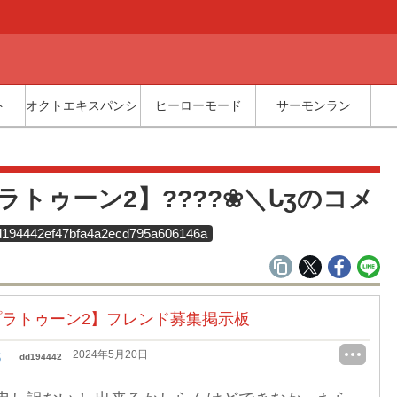
ト
オクトエキスパンション
ヒーローモード
サーモンラン
覧
ラトゥーン2】????❀＼ᒐʒのコメ
d194442ef47bfa4a2ecd795a606146a
ラトゥーン2】フレンド募集掲示板
ʒ
2024年5月20日
dd194442