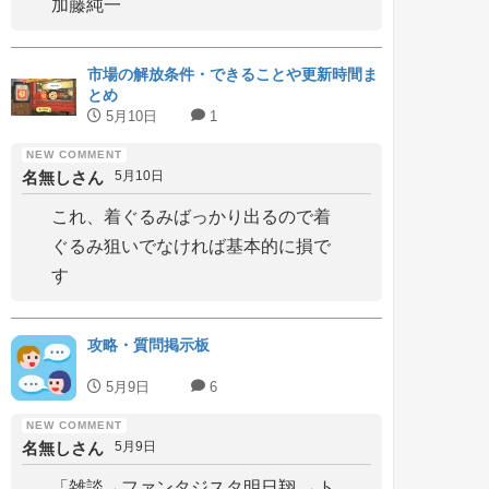
加藤純一
市場の解放条件・できることや更新時間ま
とめ
5月10日
1
名無しさん
5月10日
これ、着ぐるみばっかり出るので着
ぐるみ狙いでなければ基本的に損で
す
攻略・質問掲示板
5月9日
6
名無しさん
5月9日
「雑談→ファンタジスタ明日翔 →ト