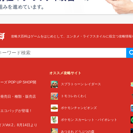
攻略大百科はゲームをはじめとして、エンタメ・ライフスタイルに役立つ攻略情報
オススメ攻略サイト
POP UP SHOP開
スプラトゥーン レイダース
トモコレわくわく
！発売日・種類・販売店
ポケモンチャンピオンズ
イエコバッグが登場！
ポケモン スカーレット・バイオレット
ol.2」8月14日より
あつまれ どうぶつの森