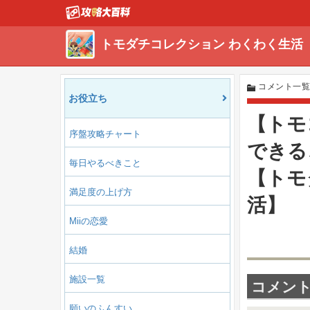
トモダチコレクション わくわく生活
コメント一
お役立ち
【トモ
序盤攻略チャート
できる
毎日やるべきこと
【トモ
満足度の上げ方
活】
Miiの恋愛
結婚
施設一覧
コメント(
願いのふんすい