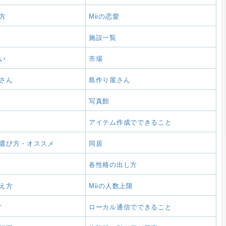
方
Miiの恋愛
施設一覧
い
市場
さん
島作り屋さん
写真館
アイテム作成でできること
選び方・オススメ
同居
各性格の出し方
え方
Miiの人数上限
方
ローカル通信でできること