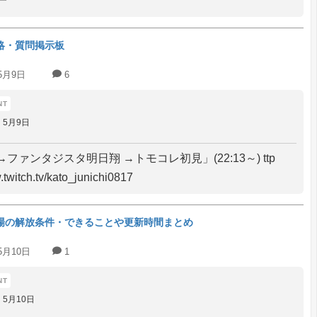
一
略・質問掲示板
5月9日
6
5月9日
ファンタジスタ明日翔 →トモコレ初見」(22:13～) ttp
.twitch.tv/kato_junichi0817
場の解放条件・できることや更新時間まとめ
5月10日
1
5月10日