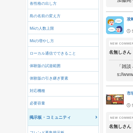
加藤純
各性格の出し方
島の名前の変え方
攻
Miiの人数上限
Miiの増やし方
名無しさん
ローカル通信でできること
体験版の試遊範囲
「雑談→
s://www
体験版の引き継ぎ要素
対応機種
市
必要容量
掲示板・コミュニティ
名無しさん
フレンド募集掲示板