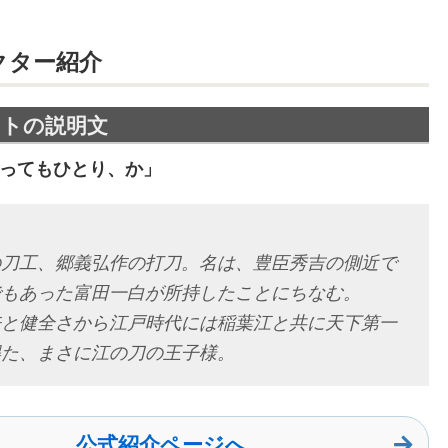
クター紹介
イトの説明文
ってもひとり、か」
の刀工、郷義弘作の打刀。名は、豊臣秀吉の側近で
でもあった富田一白が所持したことにちなむ。
来と健全さから江戸時代には稲葉江と共に天下第一
得た、まさに江の刀の王子様。
公式紹介ページへ