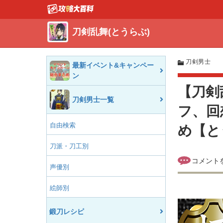
刀剣乱舞(とうらぶ)
刀剣男士
最新イベント&キャンペー
ン
【刀剣
刀剣男士一覧
フ、回
自由検索
め【と
刀派・刀工別
声優別
絵師別
鍛刀レシピ