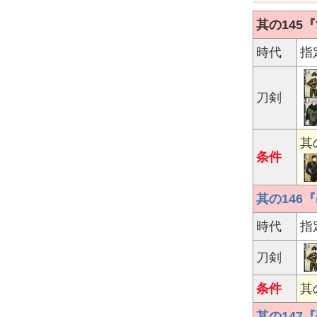
其の145
時代
指
刀剣
其
条件
其の146
時代
指
刀剣
条件
其
其の147