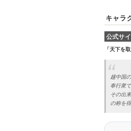
キャラ
公式サ
「天下を取
越中国
奉行衆
その出
の称を