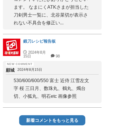
ます。 なまにくATKさまが担当した
刀剣男士一覧に、北谷菜切が表示さ
れない不具合を修正い...
鍛刀レシピ報告板
2024年8月
15日
98
顧城
2024年8月15日
530/600/600/550 富士 近侍 江雪左文
字 桜 三日月、数珠丸、鶴丸、燭台
切、小狐丸、明石etc 画像参照
新着コメントをもっと見る