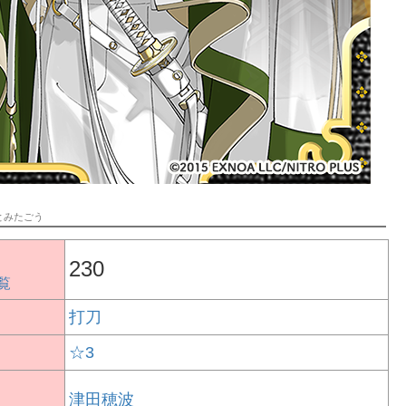
とみたごう
230
覧
打刀
☆3
津田穂波