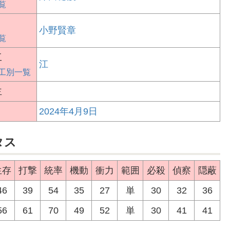
覧
小野賢章
覧
工
江
工別一覧
主
2024年4月9日
タス
生存
打撃
統率
機動
衝力
範囲
必殺
偵察
隠蔽
46
39
54
35
27
単
30
32
36
56
61
70
49
52
単
30
41
41