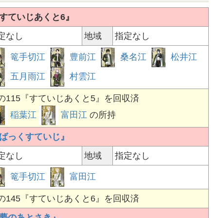
『すていじあくと6』
定なし
地域
指定なし
篭手切江
豊前江
桑名江
松井江
五月雨江
村雲江
の115『すていじあくと5』を回収済
稲葉江
富田江
の所持
『ばっくすていじ』
定なし
地域
指定なし
篭手切江
富田江
の145『すていじあくと6』を回収済
『夢のあとさき』