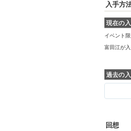
入手方
現在の入
イベント限
富田江が入
過去の入
回想