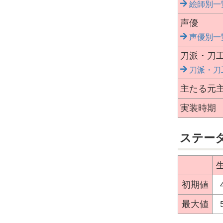
絵師別一
声優
声優別一
刀派・刀
刀派・刀
主たる元
実装時期
ステー
初期値
最大値