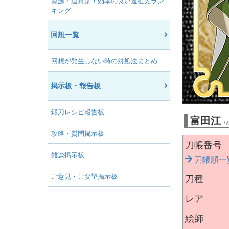
資源・道具別！効率の良い遠征先ラン
キング
回想一覧
回想が発生しない時の対処法まとめ
掲示板・報告板
鍛刀レシピ報告板
富田江
/
攻略・質問掲示板
刀帳番号
雑談掲示板
刀帳順一
ご意見・ご要望掲示板
刀種
レア
絵師