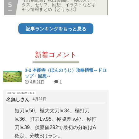
【刀剣乱舞】秋田藤四郎・極のステー
タス、セリフ、回想、イラストなどキ
ャラ情報まとめ【とうらぶ】
記事ランキングをもっと見る
新着コメント
3-2 本能寺（ほんのうじ）攻略情報～ドロ
ップ・回想～
4月21日
1
名無しさん
4月21日
短刀lv.50、極大太刀lv.34、極打刀
lv.36、打刀Lv.95、極脇差lv.47、極打
刀lv.39、偵察値292で最初の分岐はA
確定。分岐Bはラン...