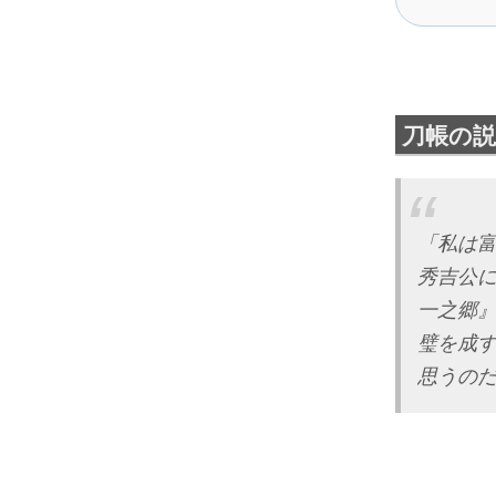
刀帳の説
「私は
秀吉公
一之郷
璧を成
思うの