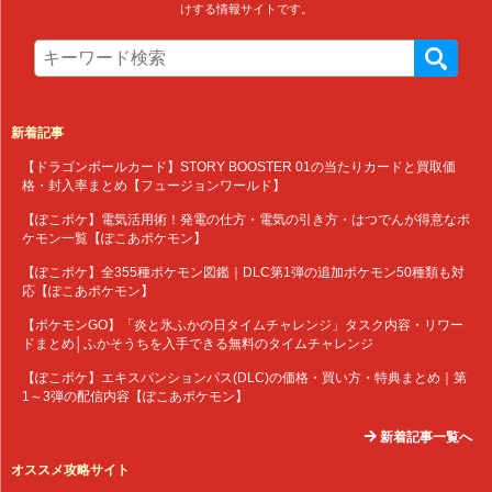
けする情報サイトです。
新着記事
【ドラゴンボールカード】STORY BOOSTER 01の当たりカードと買取価
格・封入率まとめ【フュージョンワールド】
【ぽこポケ】電気活用術！発電の仕方・電気の引き方・はつでんが得意なポ
ケモン一覧【ぽこあポケモン】
【ぽこポケ】全355種ポケモン図鑑｜DLC第1弾の追加ポケモン50種類も対
応【ぽこあポケモン】
【ポケモンGO】「炎と氷ふかの日タイムチャレンジ」タスク内容・リワー
ドまとめ│ふかそうちを入手できる無料のタイムチャレンジ
【ぽこポケ】エキスパンションパス(DLC)の価格・買い方・特典まとめ｜第
1～3弾の配信内容【ぽこあポケモン】
新着記事一覧へ
オススメ攻略サイト