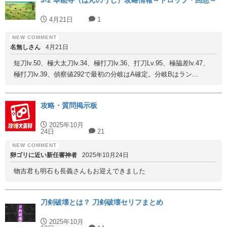
3-2 本能寺（ほんのうじ）攻略情報～ドロップ・回想～
4月21日
1
名無しさん
4月21日
短刀lv.50、極大太刀lv.34、極打刀lv.36、打刀Lv.95、極脇差lv.47、
極打刀lv.39、偵察値292で最初の分岐はA確定。分岐Bはラン...
攻略・質問掲示板
2025年10月
24日
21
卵ゴリに近い新任審神者
2025年10月24日
物吉君も明石も長義さんもお迎えできました
刀剣破壊とは？ 刀剣破壊セリフまとめ
2025年10月