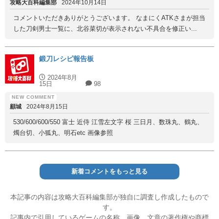
攻略大百科編集部
2024年10月14日
コメントいただきありがとうございます。 なまにくATKさまが担当
した刀剣男士一覧に、北谷菜切が表示されない不具合を修正い...
鍛刀レシピ報告板
2024年8月
15日
98
顧城
2024年8月15日
530/600/600/550 富士 近侍 江雪左文字 桜 三日月、数珠丸、鶴丸、
燭台切、小狐丸、明石etc 画像参照
新着コメントをもっと見る
本記事の内容は攻略大百科編集部が独自に調査し作成したもので
す。
記事内で引用しているゲームの名称、画像、文章の著作権や商標