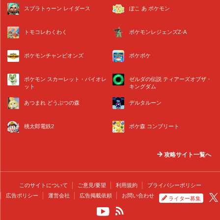
スプラトゥーン レイダース
ぽこ あ ポケモン
トモコレわくわく
ポケモンレジェンズZ-A
ポケモンチャンピオンズ
ポケポケ
ポケモン スカーレット・バイオレ
ゼルダの伝説 ティアーズオブザ・
ット
キングダム
あつまれ どうぶつの森
デルタルーン
桃太郎電鉄2
ポケ森 コンプリート
攻略サイト一覧へ
このサイトについて
ご意見/要望
利用規約
プライバシーポリシー
広告ポリシー
運営会社
広告掲載依頼
お問い合わせ
ライター募集