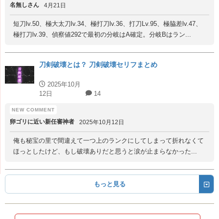
名無しさん
4月21日
短刀lv.50、極大太刀lv.34、極打刀lv.36、打刀Lv.95、極脇差lv.47、
極打刀lv.39、偵察値292で最初の分岐はA確定。分岐Bはラン...
刀剣破壊とは？ 刀剣破壊セリフまとめ
2025年10月
12日
14
卵ゴリに近い新任審神者
2025年10月12日
俺も秘宝の里で間違えて一つ上のランクにしてしまって折れなくて
ほっとしたけど、もし破壊ありだと思うと涙が止まらなかった...
もっと見る