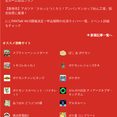
定ルーム宿泊プラン
【新発売】アガツマ「クルッとつくろう！アンパンマンカップめん工場」指
先知育に最適！
にじFANTalk Vol.6開催決定！申込期間や出演ライバー一覧、イベント詳細
をチェック
新着記事一覧へ
オススメ攻略サイト
スプラトゥーン レイダース
ぽこ あ ポケモン
トモコレわくわく
ポケモンレジェンズZ-A
ポケモンチャンピオンズ
ポケポケ
ポケモン スカーレット・バイオレ
ゼルダの伝説 ティアーズオブザ・
ット
キングダム
あつまれ どうぶつの森
デルタルーン
桃太郎電鉄2
ポケ森 コンプリート