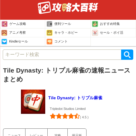
ゲーム攻略
便利ツール
おすすめ特集
アニメ考察
キャラ・ホビー
セール・ポイ活
Kindleセール
コメント
Tile Dynasty: トリプル麻雀の速報ニュース
まとめ
Tile Dynasty: トリプル麻雀
Tripledot Studios Limited
( 4.5 )
ニュース
レビュー
攻略
掲示板