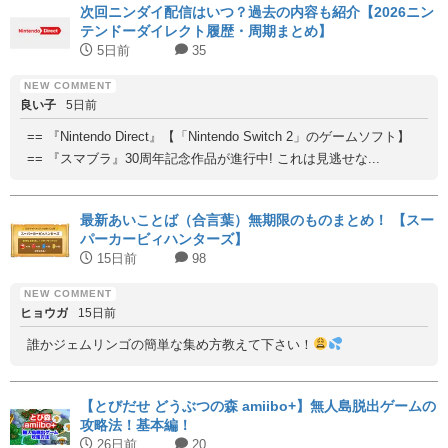
次回ニンダイ配信はいつ？過去の内容も紹介【2026ニン
テンドーダイレクト履歴・周期まとめ】
5日前
35
良い子
5日前
== 『Nintendo Direct』【「Nintendo Switch 2」のゲームソフト】
== 『スマブラ』30周年記念作品が進行中! これは見逃せな...
最新あいことば（合言葉）無期限のものまとめ！ 【スー
パーカービィハンターズ】
15日前
98
ヒョウガ
15日前
誰かジェムリンゴの簡単な集め方教えて下さい！
【とびだせ どうぶつの森 amiibo+】無人島脱出ゲームの
攻略法！基本編！
26日前
20