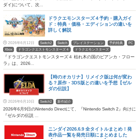
ダイ)について、次...
ドラクエモンスターズ４予約・購入ガイ
ド：特典・価格・エディションの違いを
詳しく解説
2026年6月12日
Switch2
Switch
プレイステーション
予約特典
PC
Xbox
ドラゴンクエストモンスターズ４
ドラクエモンスターズ
『ドラゴンクエストモンスターズ４ 枯れ木の国のビアンカ・フロー
ラ』は、2026...
【時のオカリナ】リメイク版は何が変わ
る？原作・3DS版との違いを予想【ゼル
ダの伝説】
2026年6月10日
Switch2
新作紹介
2026年6月9日のNintendo Directにて、『Nintendo Switch 2』向けに
『ゼルダの伝説 ...
ニンダイ2026.6.9 全タイトルまとめ！発
表作品一覧を発売日順にまとめました