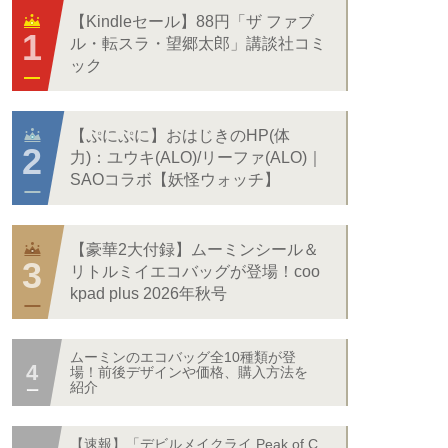
【Kindleセール】88円「ザ ファブ
ル・転スラ・望郷太郎」講談社コミ
ック
【ぷにぷに】おはじきのHP(体
力)：ユウキ(ALO)/リーファ(ALO)｜
SAOコラボ【妖怪ウォッチ】
【豪華2大付録】ムーミンシール＆
リトルミイエコバッグが登場！coo
kpad plus 2026年秋号
ムーミンのエコバッグ全10種類が登
場！前後デザインや価格、購入方法を
紹介
【速報】「デビルメイクライ Peak of C