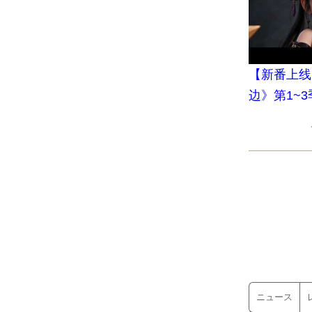
【新番上线
边》第1~
最穷酸宗门
一遇，修行
里掏空整座
那群师兄！全
ニュース