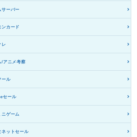
ムサーバー
モンカード
クレ
ム/アニメ考察
ツール
dleセール
ミニゲーム
なネットセール