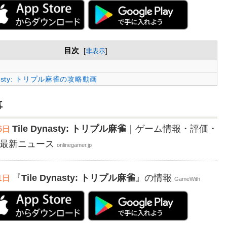
目次
[
非表示
]
ynasty: トリプル麻雀の攻略動画
事
Tile Dynasty: トリプル麻雀
｜ゲーム情報・評価・
26日
・最新ニュース
onlinegamer.jp
『
Tile Dynasty: トリプル麻雀
』の情報
21日
GameWith