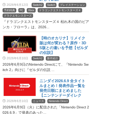
2026年6月12日
Switch2
Switch
プレイステーション
予約特典
PC
Xbox
ドラゴンクエストモンスターズ４
ドラクエモンスターズ
『ドラゴンクエストモンスターズ４ 枯れ木の国のビア
ンカ・フローラ』は、2026...
【時のオカリナ】リメイク
版は何が変わる？原作・3D
S版との違いを予想【ゼルダ
の伝説】
2026年6月10日
Switch2
新作紹介
2026年6月9日のNintendo Directにて、『Nintendo Sw
itch 2』向けに『ゼルダの伝説 ...
ニンダイ2026.6.9 全タイト
ルまとめ！発表作品一覧を
発売日順にまとめました
【ニンテンドーダイレク
ト】
2026年6月10日
ニュース
Nintendo Direct
2026年6月9日（火）に配信された「Nintendo Direct 2
026.6.9」で発表のあった...