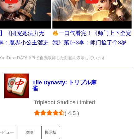
】《团宠她法力无
一口气看完！《师门上下全宠
3季：魔界小公主溜进
我》第1~3季：师门捡了个3岁
，身负混沌灵根万年
小乞丐，身负万年混沌灵根没人
YouTube DATA APIで自動取得した動画を表示しています
快得像开了挂，暗地
教，修炼飞快但花钱更飞快全宗
魔界，养活全宗上下
都靠她养！| MULTI SUB
集 MULTI SUB
Tile Dynasty: トリプル麻
雀
Tripledot Studios Limited
( 4.5 )
レビュー
攻略
掲示板