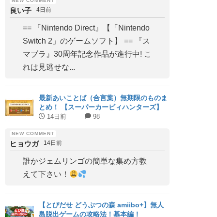
良い子
4日前
== 『Nintendo Direct』【「Nintendo
Switch 2」のゲームソフト】 == 『ス
マブラ』30周年記念作品が進行中! こ
れは見逃せな...
最新あいことば（合言葉）無期限のものま
とめ！ 【スーパーカービィハンターズ】
14日前
98
ヒョウガ
14日前
誰かジェムリンゴの簡単な集め方教
えて下さい！
【とびだせ どうぶつの森 amiibo+】無人
島脱出ゲームの攻略法！基本編！