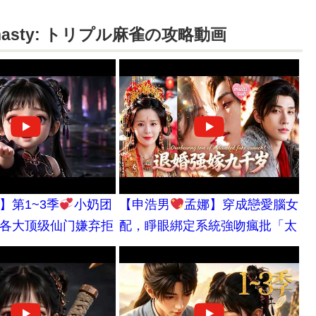
Dynasty: トリプル麻雀の攻略動画
】第1~3季
小奶团
【申浩男
孟娜】穿成戀愛腦女
各大顶级仙门嫌弃拒
配，睜眼綁定系統強吻瘋批「太
路被破败穷酸剑宗收
監」續命——誰知他被她撩動真
醒万年罕见混沌灵根
心，後來為她撕碎龍袍奪位封
UB
后：吻了朕，這輩子別想跑！