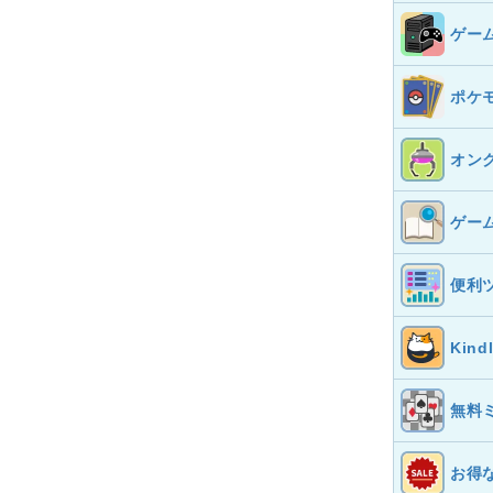
ゲー
ポケ
オン
ゲー
便利
Kin
無料
お得