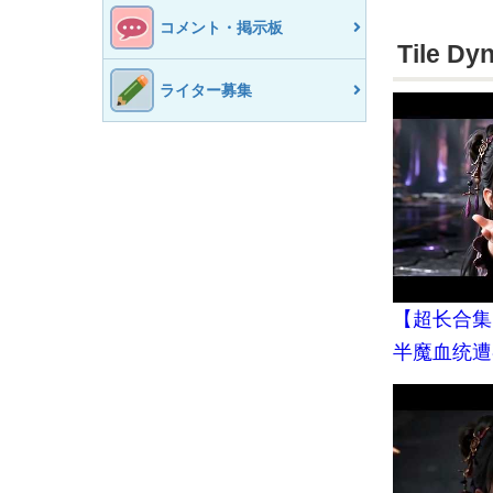
コメント・掲示板
Tile 
ライター募集
【超长合集
半魔血统遭
收，走投无
留，意外觉
丨MULTIS