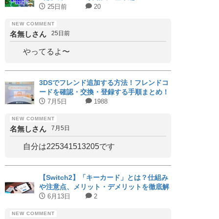
25日前
20
名無しさん
25日前
やってるよ〜
3DSでフレンド追加する方法！フレンドコ
ードを確認・交換・登録する手順まとめ！
7月5日
1988
名無しさん
7月5日
自分は225341513205です
【Switch2】「キーカード」とは？仕組み
や注意点、メリット・デメリットを徹底解
説｜対応タイトルまとめ
6月13日
2