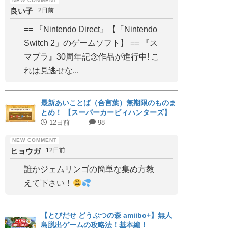
良い子
2日前
== 『Nintendo Direct』【「Nintendo
Switch 2」のゲームソフト】 == 『ス
マブラ』30周年記念作品が進行中! こ
れは見逃せな...
最新あいことば（合言葉）無期限のものま
とめ！ 【スーパーカービィハンターズ】
12日前
98
ヒョウガ
12日前
誰かジェムリンゴの簡単な集め方教
えて下さい！
【とびだせ どうぶつの森 amiibo+】無人
島脱出ゲームの攻略法！基本編！