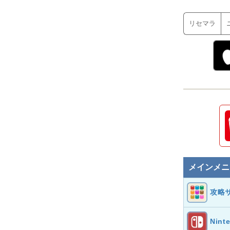
リセマラ
メインメニ
攻略
Nint