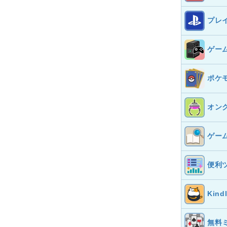
プレ
ゲー
ポケ
オン
ゲー
便利
Kin
無料