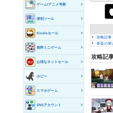
ゲーム/アニメ考察
便利ツール
Kindleセール
攻略記事
蒼藍の誓い
無料ミニゲーム
攻略記
お得なネットセール
ホビー
スマホゲーム
SNSアカウント