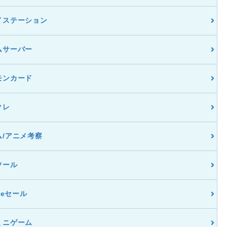
イステーション
ムサーバー
モンカード
クレ
ム/アニメ考察
ツール
dleセール
ミニゲーム