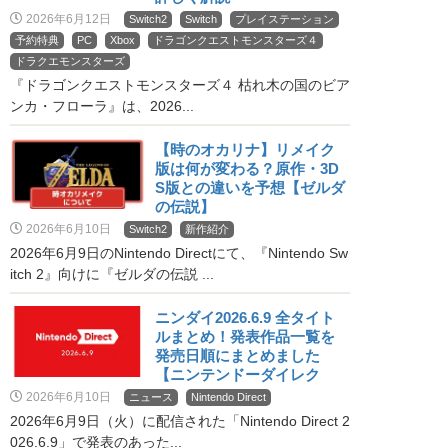
2026年6月12日
Switch2
Switch
プレイステーション
予約特典
PC
Xbox
ドラゴンクエストモンスターズ４
ドラクエモンスターズ
『ドラゴンクエストモンスターズ４ 枯れ木の国のビア
ンカ・フローラ』は、2026...
【時のオカリナ】リメイク
版は何が変わる？原作・3D
S版との違いを予想【ゼルダ
の伝説】
2026年6月10日
Switch2
新作紹介
2026年6月9日のNintendo Directにて、『Nintendo Sw
itch 2』向けに『ゼルダの伝説 ...
ニンダイ2026.6.9 全タイト
ルまとめ！発表作品一覧を
発売日順にまとめました
【ニンテンドーダイレク
ト】
2026年6月10日
ニュース
Nintendo Direct
2026年6月9日（火）に配信された「Nintendo Direct 2
026.6.9」で発表のあった...