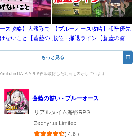
ース攻略】大艦隊で
【ブルーオース攻略】報酬優先
けないこと【蒼藍の
順位・撤退ライン【蒼藍の誓
い】(デコボコ探索編)
もっと見る
YouTube DATA APIで自動取得した動画を表示しています
蒼藍の誓い - ブルーオース
リアルタイム海戦RPG
Zephyrus Limited
( 4.6 )