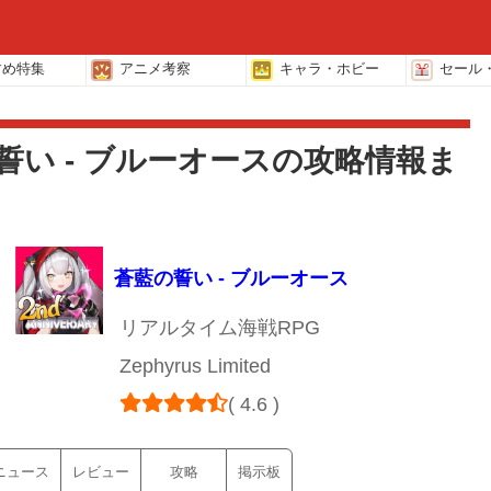
すめ特集
アニメ考察
キャラ・ホビー
セール
誓い - ブルーオースの攻略情報ま
蒼藍の誓い - ブルーオース
リアルタイム海戦RPG
Zephyrus Limited
( 4.6 )
ニュース
レビュー
攻略
掲示板