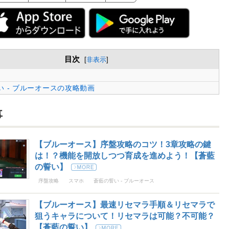
目次
[
非表示
]
 - ブルーオースの攻略動画
事
【ブルーオース】序盤攻略のコツ！3章攻略の鍵
は！？機能を開放しつつ育成を進めよう！【蒼藍
の誓い】
序盤攻略
スマホ
蒼藍の誓い - ブルーオース
【ブルーオース】最速リセマラ手順＆リセマラで
狙うキャラについて！リセマラは可能？不可能？
【蒼藍の誓い】