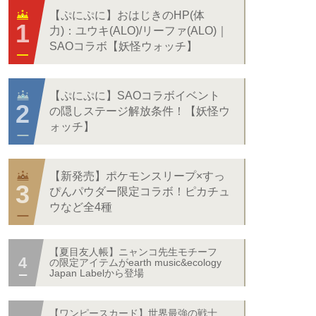
【ぷにぷに】おはじきのHP(体
力)：ユウキ(ALO)/リーファ(ALO)｜
SAOコラボ【妖怪ウォッチ】
【ぷにぷに】SAOコラボイベント
の隠しステージ解放条件！【妖怪ウ
ォッチ】
【新発売】ポケモンスリープ×すっ
ぴんパウダー限定コラボ！ピカチュ
ウなど全4種
【夏目友人帳】ニャンコ先生モチーフ
の限定アイテムがearth music&ecology
Japan Labelから登場
【ワンピースカード】世界最強の戦士