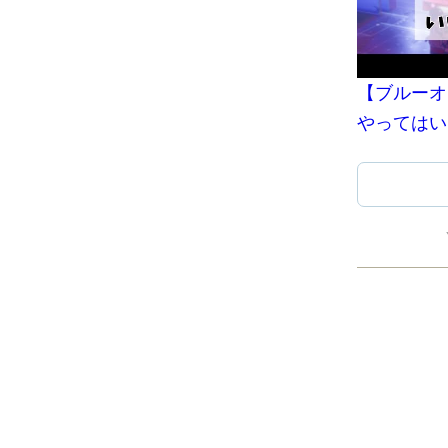
【ブルーオ
やってはい
誓い】