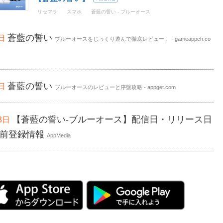
リセマラ
スマホ
蒼藍の誓い - ブルーオース
蒼藍の誓い
8日
ブルーオースをじっくり遊んで徹底レビュー！ - gameappch.co
蒼藍の誓い
7日
ブルーオースのレビューと序盤攻略 - appget.com
【蒼藍の誓い-ブルーオース】配信日・リリース日
23日
事前登録情報
AppMedia