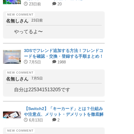
23日前
20
名無しさん
23日前
やってるよ〜
3DSでフレンド追加する方法！フレンドコ
ードを確認・交換・登録する手順まとめ！
7月5日
1988
名無しさん
7月5日
自分は225341513205です
【Switch2】「キーカード」とは？仕組み
や注意点、メリット・デメリットを徹底解
説｜対応タイトルまとめ
6月13日
2