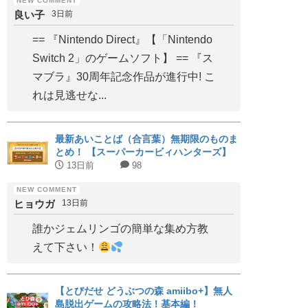
良い子
3日前
== 『Nintendo Direct』【「Nintendo
Switch 2」のゲームソフト】 == 『ス
マブラ』30周年記念作品が進行中! こ
れは見逃せな...
最新あいことば（合言葉）無期限のものま
とめ！ 【スーパーカービィハンターズ】
13日前
98
ヒョウガ
13日前
誰かジェムリンゴの簡単な集め方教
えて下さい！
【とびだせ どうぶつの森 amiibo+】無人
島脱出ゲームの攻略法！基本編！