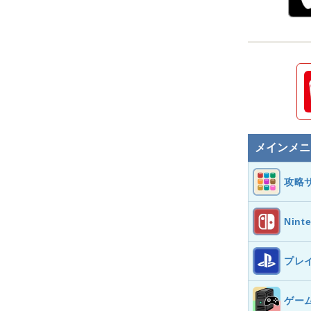
メインメニ
攻略
Nint
プレ
ゲー