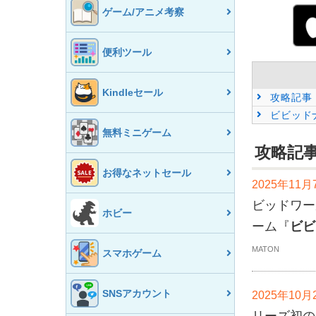
ゲーム/アニメ考察
便利ツール
Kindleセール
攻略記事
ビビッド
無料ミニゲーム
攻略記
お得なネットセール
2025年11
ビッドワー
ホビー
ーム『
ビビ
MATON
スマホゲーム
SNSアカウント
2025年10月