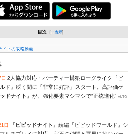
目次
[
非表示
]
ナイトの攻略動画
事
2人協力対応・パーティー構築ローグライク『ビ
月7日
ルド』瞬く間に「非常に好評」スタート。高評価ゲ
ッドナイト
』が、強化要素マシマシで“正統進化”
AUTO
『
ビビッドナイト
』続編『ビビッドワールド』シ
21日