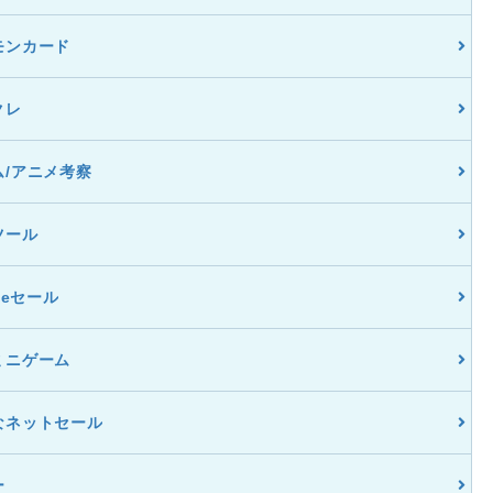
モンカード
クレ
ム/アニメ考察
ツール
dleセール
ミニゲーム
なネットセール
ー