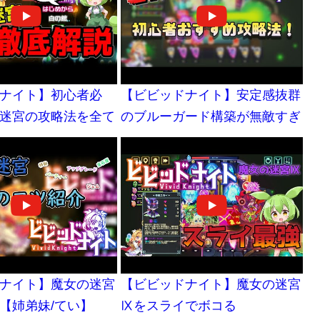
ナイト】初心者必
【ビビッドナイト】安定感抜群
迷宮の攻略法を全て
のブルーガード構築が無敵すぎ
ずんだもん】
たｗｗｗｗ【構築紹介】
ナイト】魔女の迷宮
【ビビッドナイト】魔女の迷宮
【姉弟妹/てい】
Ⅸをスライでボコる