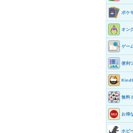
ポケ
オン
ゲー
便利
Kin
無料
お得
ホビ