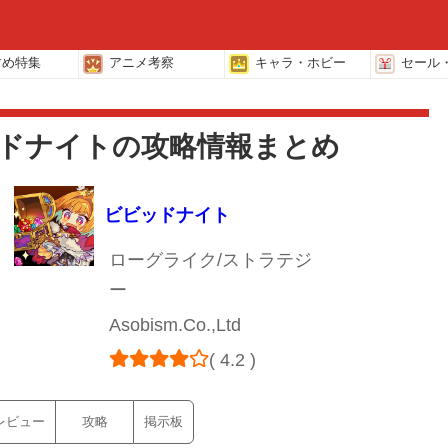
すめ特集
アニメ考察
キャラ・ホビー
セール
ドナイトの攻略情報まとめ
ビビッドナイト
ローグライク/ストラテジ
ー
Asobism.Co.,Ltd
( 4.2 )
レビュー
攻略
掲示板