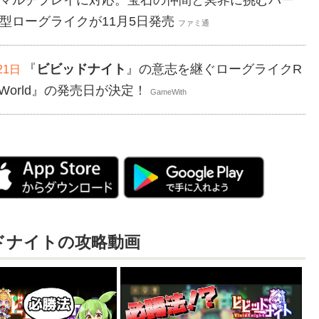
マルチプレイに対応。宝石の仲間と冥界に挑むパー
型ローグライクが11月5日発売
ファミ通
『
ビビッドナイト
』の意志を継ぐローグライクR
21日
id World』の発売日が決定！
GameWith
ドナイトの攻略動画