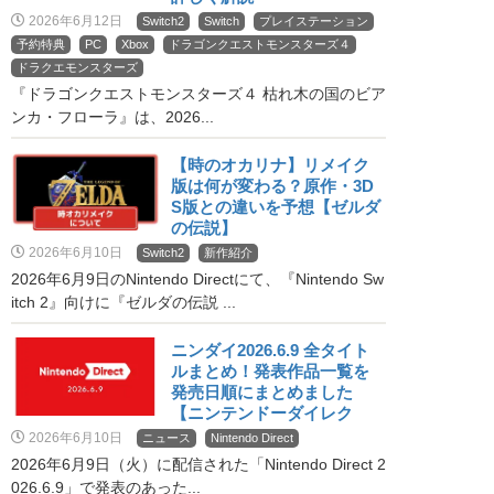
2026年6月12日
Switch2
Switch
プレイステーション
予約特典
PC
Xbox
ドラゴンクエストモンスターズ４
ドラクエモンスターズ
『ドラゴンクエストモンスターズ４ 枯れ木の国のビア
ンカ・フローラ』は、2026...
【時のオカリナ】リメイク
版は何が変わる？原作・3D
S版との違いを予想【ゼルダ
の伝説】
2026年6月10日
Switch2
新作紹介
2026年6月9日のNintendo Directにて、『Nintendo Sw
itch 2』向けに『ゼルダの伝説 ...
ニンダイ2026.6.9 全タイト
ルまとめ！発表作品一覧を
発売日順にまとめました
【ニンテンドーダイレク
ト】
2026年6月10日
ニュース
Nintendo Direct
2026年6月9日（火）に配信された「Nintendo Direct 2
026.6.9」で発表のあった...