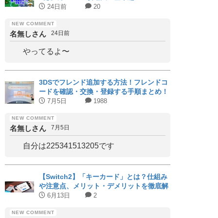
24日前
20
名無しさん
24日前
やってるよ〜
3DSでフレンド追加する方法！フレンドコ
ードを確認・交換・登録する手順まとめ！
7月5日
1988
名無しさん
7月5日
自分は225341513205です
【Switch2】「キーカード」とは？仕組み
や注意点、メリット・デメリットを徹底解
説｜対応タイトルまとめ
6月13日
2