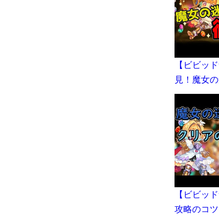
【ビビッド
見！魔女の
教えます【
【ビビッド
攻略のコツ