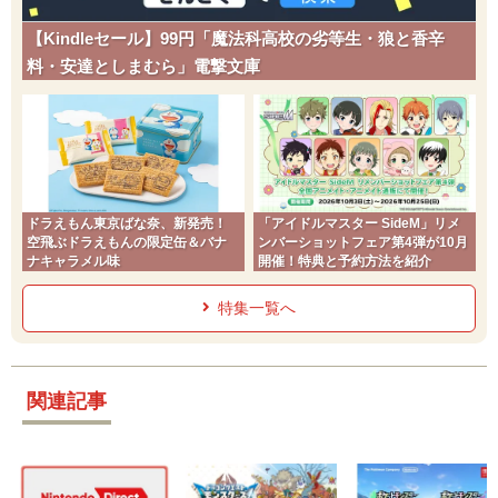
【Kindleセール】99円「魔法科高校の劣等生・狼と香辛
料・安達としまむら」電撃文庫
ドラえもん東京ばな奈、新発売！
「アイドルマスター SideM」リメ
空飛ぶドラえもんの限定缶＆バナ
ンバーショットフェア第4弾が10月
ナキャラメル味
開催！特典と予約方法を紹介
特集一覧へ
関連記事