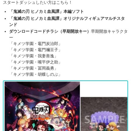
スタートダッシュしたい方はこちら！
「鬼滅の刃 ヒノカミ血風譚」本編ソフト
「鬼滅の刃 ヒノカミ血風譚」オリジナルフィギュアマルチスタ
ンド
ダウンロードコードチラシ（早期開放キー）
早期開放キャラクタ
ー
「キメツ学園・竈門炭治郎」
「キメツ学園・竈門禰豆子」
「キメツ学園・我妻善逸」
「キメツ学園・嘴平伊之助」
「キメツ学園・冨岡義勇」
「キメツ学園・胡蝶しのぶ」