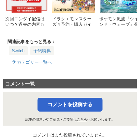
次回ニンダイ配信は
ドラクエモンスター
ポケモン風波『ウイ
いつ？過去の内容も
ズ４予約・購入ガイ
ンド・ウェーブ』発
紹介【2026ニンテン
ド：特典・価格・エ
表！御三家や舞台、
ドーダイレクト履
ディションの違いを
南国ピカチュウの名
歴・周期まとめ】
詳しく解説
前など最新情報まと
関連記事をもっと見る：
め
Switch
予約特典
カテゴリー一覧へ
コメント一覧
コメントを投稿する
記事の間違いやご意見・ご要望は
こちら
へお願いします。
コメントはまだ投稿されていません。