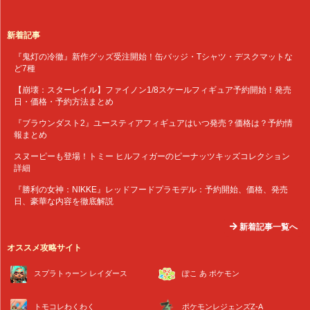
新着記事
『鬼灯の冷徹』新作グッズ受注開始！缶バッジ・Tシャツ・デスクマットな
ど7種
【崩壊：スターレイル】ファイノン1/8スケールフィギュア予約開始！発売
日・価格・予約方法まとめ
『ブラウンダスト2』ユースティアフィギュアはいつ発売？価格は？予約情
報まとめ
スヌーピーも登場！トミー ヒルフィガーのピーナッツキッズコレクション
詳細
『勝利の女神：NIKKE』レッドフードプラモデル：予約開始、価格、発売
日、豪華な内容を徹底解説
新着記事一覧へ
オススメ攻略サイト
スプラトゥーン レイダース
ぽこ あ ポケモン
トモコレわくわく
ポケモンレジェンズZ-A