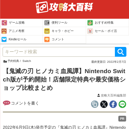
ゲーム攻略
便利ツール
おすすめ特集
アニメ考察
キャラ・ホビー
セール・ポイ活
Kindleセール
コメント
予約特典
Switch
最終更新日
2022年2月7日
【鬼滅の刃 ヒノカミ血風譚】Nintendo Swit
ch版が予約開始！店舗限定特典や最安価格シ
ョップ比較まとめ
攻略大百科編集部
PR
2022年6月9日(木)発売予定の『鬼滅の刃 ヒノカミ血風譚』Nintendo