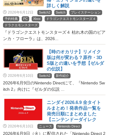
詳しく解説
2026年6月12日
Switch2
Switch
プレイステーション
予約特典
PC
Xbox
ドラゴンクエストモンスターズ４
ドラクエモンスターズ
『ドラゴンクエストモンスターズ４ 枯れ木の国のビア
ンカ・フローラ』は、2026...
【時のオカリナ】リメイク
版は何が変わる？原作・3D
S版との違いを予想【ゼルダ
の伝説】
2026年6月10日
Switch2
新作紹介
2026年6月9日のNintendo Directにて、『Nintendo Sw
itch 2』向けに『ゼルダの伝説 ...
ニンダイ2026.6.9 全タイト
ルまとめ！発表作品一覧を
発売日順にまとめました
【ニンテンドーダイレク
ト】
2026年6月10日
ニュース
Nintendo Direct
2026年6月9日（火）に配信された「Nintendo Direct 2