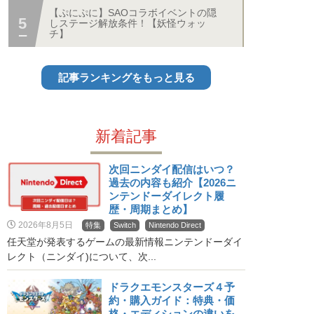
【ぷにぷに】SAOコラボイベントの隠
しステージ解放条件！【妖怪ウォッ
チ】
記事ランキングをもっと見る
新着記事
次回ニンダイ配信はいつ？
過去の内容も紹介【2026ニ
ンテンドーダイレクト履
歴・周期まとめ】
2026年8月5日
特集
Switch
Nintendo Direct
任天堂が発表するゲームの最新情報ニンテンドーダイ
レクト（ニンダイ)について、次...
ドラクエモンスターズ４予
約・購入ガイド：特典・価
格・エディションの違いを