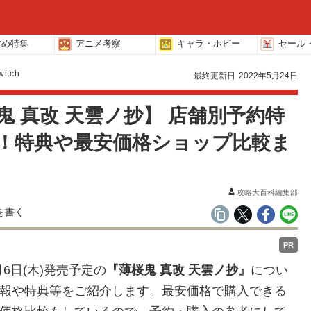
すめ特集
アニメ考察
キャラ・ホビー
セール
witch
最終更新日
2022年5月24日
鬼 真改 天雲ノ抄】 店舗別予約特
！特典や最安価格ショップ比較ま
攻略大百科編集部
PR
0月6日(木)発売予定の
『薄桜鬼 真改 天雲ノ抄』
につい
報や特典等をご紹介します。最安価格で購入できる