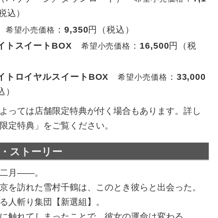
税込）
：
9,350
円（税込）
希望小売価格
イトスイートBOX
：
16,500
円（税
希望小売価格
イトロイヤルスイートBOX
：
33,000
希望小売価格
込）
よっては店舗限定特典が付く場合もあります。詳し
限定特典」をご覧ください。
介・ストーリー
二月――。
京を訪れた雪村千鶴は、このとき彼らと出会った。
る人斬り集団【新選組】。
に触れてしまったことで、彼女の運命は変わる。