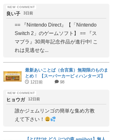
良い子
3日前
== 『Nintendo Direct』【「Nintendo
Switch 2」のゲームソフト】 == 『ス
マブラ』30周年記念作品が進行中! こ
れは見逃せな...
最新あいことば（合言葉）無期限のものま
とめ！ 【スーパーカービィハンターズ】
12日前
98
ヒョウガ
12日前
誰かジェムリンゴの簡単な集め方教
えて下さい！
【とびだせ どうぶつの森 amiibo+】無人