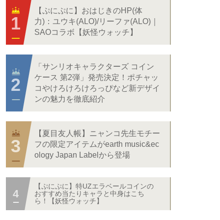
【ぷにぷに】おはじきのHP(体
力)：ユウキ(ALO)/リーファ(ALO)｜
SAOコラボ【妖怪ウォッチ】
「サンリオキャラクターズ コイン
ケース 第2弾」発売決定！ポチャッ
コやけろけろけろっぴなど新デザイ
ンの魅力を徹底紹介
【夏目友人帳】ニャンコ先生モチー
フの限定アイテムがearth music&ec
ology Japan Labelから登場
【ぷにぷに】特UZエラベールコインの
おすすめ当たりキャラと中身はこち
ら！【妖怪ウォッチ】