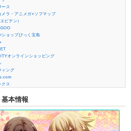
ワース
カメラ・アニメガ×ソフマップ
n（エビテン）
rGOO
やショップびっく宝島
み
ET
CITYオンラインショッピング
ル
ウィング
s.com
ックス
、基本情報