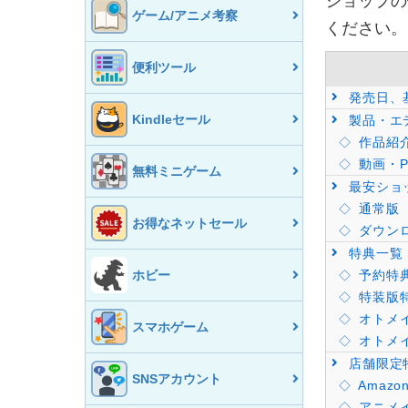
ショップの
ゲーム/アニメ考察
ください。
便利ツール
発売日、
Kindleセール
製品・エ
作品紹
動画・P
無料ミニゲーム
最安ショ
通常版（S
お得なネットセール
ダウンロ
特典一覧
ホビー
予約特
特装版
オトメイ
スマホゲーム
オトメイ
店舗限定
SNSアカウント
Amaz
アニメ