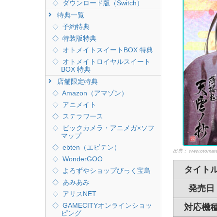
ダウンロード版（Switch）
特典一覧
予約特典
特装版特典
オトメイトスイートBOX 特典
オトメイトロイヤルスイート
BOX 特典
店舗限定特典
Amazon（アマゾン）
アニメイト
ステラワース
ビックカメラ・アニメガ×ソフ
マップ
ebten（エビテン）
出典：
www.otomate
WonderGOO
タイト
よろずやショップびっく宝島
あみあみ
発売日
アリスNET
GAMECITYオンラインショッ
対応機
ピング