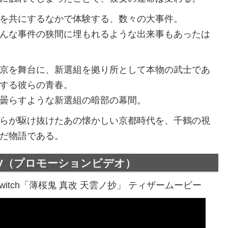
を共にするなかで体験する、数々の大事件。
んな事件の狭間に埋もれるような出来事もあったは
京を舞台に、新選組を拠り所として本物の武士であ
する彼らの青春。
曇らすような新選組の暗部の幕間。
らが駆け抜けたあの懐かしい京都時代を、千鶴の視
だ物語である。
V（プロモーションビデオ）
do Switch「薄桜鬼 真改 天雲ノ抄」 ティザームービー