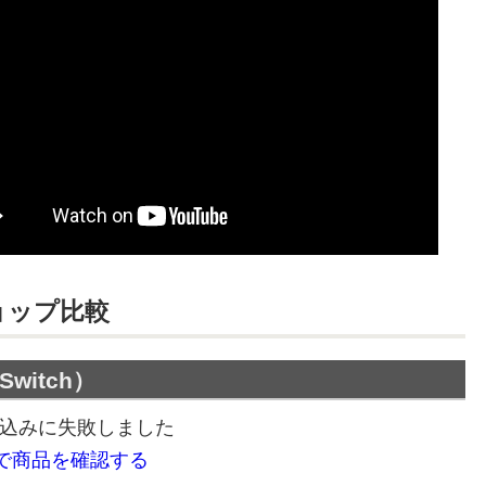
ョップ
比較
witch）
込みに失敗しました
onで商品を確認する