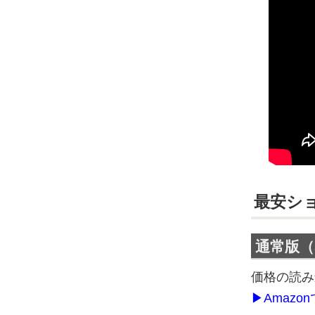
最安シ
通常版（S
価格の読み
▶Amaz