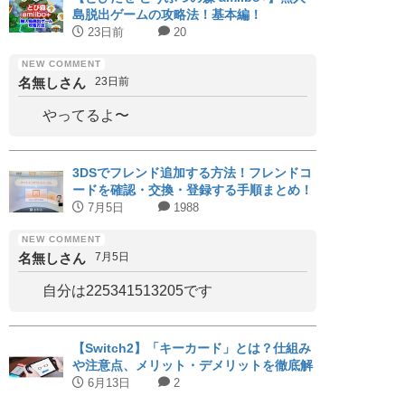
島脱出ゲームの攻略法！基本編！
23日前
20
名無しさん
23日前
やってるよ〜
3DSでフレンド追加する方法！フレンドコ
ードを確認・交換・登録する手順まとめ！
7月5日
1988
名無しさん
7月5日
自分は225341513205です
【Switch2】「キーカード」とは？仕組み
や注意点、メリット・デメリットを徹底解
説｜対応タイトルまとめ
6月13日
2