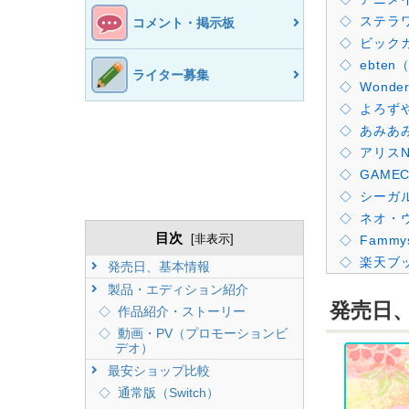
ステラ
コメント・掲示板
ビック
ebte
ライター募集
Wonde
よろず
あみあ
アリスN
GAME
シーガ
ネオ・
目次
[
非表示
]
Fammy
楽天ブ
発売日、基本情報
製品・エディション紹介
発売日
作品紹介・ストーリー
動画・PV（プロモーションビ
デオ）
最安ショップ比較
通常版（Switch）