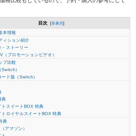
価格比較もしているので、予約・購入の参考にして
目次
[
非表示
]
基本情報
ディション紹介
介・ストーリー
V（プロモーションビデオ）
ップ比較
witch）
ード版（Switch）
典
特典
トスイートBOX 特典
トロイヤルスイートBOX 特典
特典
on（アマゾン）
イト