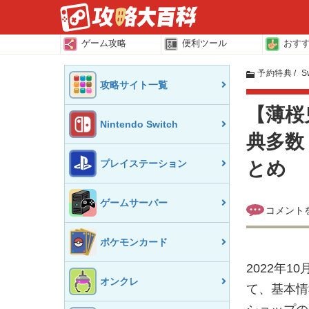
ゲーム攻略
便利ツール
おす
予約特典
S
攻略サイト一覧
【薄桜
Nintendo Switch
典多数
プレイステーション
とめ
ゲームサーバー
ポケモンカード
2022年1
オンクレ
て、基本情