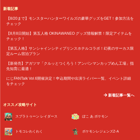
新着記事
【8/20まで】モンスターハンターワイルズの豪華グッズをGET！参加方法を
チェック
【8月8日開始】第五人格 OKINAWANEO グッズ情報解禁！限定アイテムを
チェック！
【第五人格】サンシャインシティプリンスホテルコラボ！幻夜のサーカス限
定ルーム宿泊プラン
【新発売】アガツマ「クルッとつくろう！アンパンマンカップめん工場」指
先知育に最適！
にじFANTalk Vol.6開催決定！申込期間や出演ライバー一覧、イベント詳細
をチェック
新着記事一覧へ
オススメ攻略サイト
スプラトゥーン レイダース
ぽこ あ ポケモン
トモコレわくわく
ポケモンレジェンズZ-A