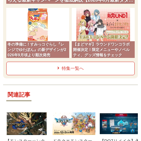
チ】
冬の準備に！すみっコぐらし『レ
【まどマギ】ラウンドワンコラボ
ンジでゆたぽん』の新デザインが2
開催決定！限定メニューやノベル
026年9月頃より順次発売
ティ、グッズ情報をチェック
特集一覧へ
関連記事
【モンスターハンタ
ドラクエモンスター
【DQ7リメイク】予