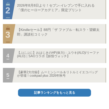
2026年8月8日より！セブン‐イレブンで手に入れる
「僕のヒーローアカデミア」限定プリント
【Kindleセール】88円「ザ ファブル・転スラ・望郷太
郎」講談社コミック
【ぷにぷに】おはじきのHP(体力)：ユウキ(ALO)/リーファ
(ALO)｜SAOコラボ【妖怪ウォッチ】
【豪華2大付録】ムーミンシール＆リトルミイエコバッグ
が登場！cookpad plus 2026年秋号
記事ランキングをもっと見る