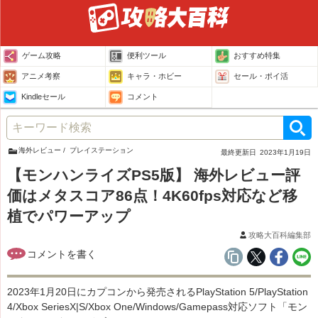
ゲーム攻略
便利ツール
おすすめ特集
アニメ考察
キャラ・ホビー
セール・ポイ活
Kindleセール
コメント
海外レビュー
プレイステーション
最終更新日
2023年1月19日
【モンハンライズPS5版】 海外レビュー評
価はメタスコア86点！4K60fps対応など移
植でパワーアップ
攻略大百科編集部
2023年1月20日にカプコンから発売されるPlayStation 5/PlayStation
4/Xbox SeriesX|S/Xbox One/Windows/Gamepass対応ソフト「モン