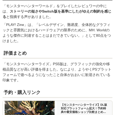
「モンスターハンターワールド」をプレイしたレビュワーの中に
は、
ストーリーの短さやSwitch版を基準にしたがゆえの制約を感じ
る
と指摘する声がありました。
「PLAY! Zine」は、「レベルデザイン、難易度、全体的なグラフィ
ックと雰囲気におけるハードウェアの限界のために、MH: Worldの
ような傑作に到達することはまだできていない。」として80点をつ
けました。
評価まとめ
「モンスターハンターライズ」PS5版は、グラフィックの強化や移
植品質などが高い評価を得ました。なにより、ようやくPSプラット
フォームで遊べるようになったこと自体がおおいに歓迎されている
印象です。
予約・購入リンク
【モンスターハンターライズ】DL版
対応プラットフォーム拡大！予約特
典や最安価格ショップ比較まとめ