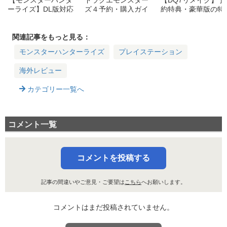
ーライズ】DL版対応
ズ４予約・購入ガイ
約特典・豪華版の特
プラットフォーム拡
ド：特典・価格・エ
典内容・店舗限定特
大！予約特典や最安
ディションの違いを
典や最安価格ショッ
価格ショップ比較ま
詳しく解説
プ比較まとめ【ドラ
関連記事をもっと見る：
とめ【MHRise】
クエ7・ドラゴンク
モンスターハンターライズ
プレイステーション
エストVII Reimagin
ed】
海外レビュー
カテゴリー一覧へ
コメント一覧
コメントを投稿する
記事の間違いやご意見・ご要望は
こちら
へお願いします。
コメントはまだ投稿されていません。