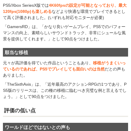
PS5/Xbox SeriesX版では
4K60fpsの設定が可能となっており、最大
120fps(1080p)も楽しめる
などより快適な環境でプレイできるとし
て高く評価されました。(いずれも対応モニターが必要)
「GamersRD」は、「かなり良いゲームプレイ、PS5でのパフォー
マンスの向上、素晴らしいサウンドトラック、非常にシュールな風
景を提供してくれます。」として90点をつけました。
順当な移植
元々が高評価を得ていた作品ということもあり、
移植がうまくいっ
ているのであれば、PS5でプレイしても面白いのは当然
だとの声も
ありました。
「TheSixthAxis」は、「近年最高のアクションRPGの1つであり、P
S5版のリリースは、この種の移植に臨むべき完璧な例と言えるでし
ょう。」として90点をつけました。
評価の低い点
ワールドほどではないとの声も