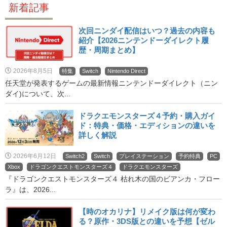
新着記事
次回ニンダイ配信はいつ？過去の内容も
紹介【2026ニンテンドーダイレクト履
歴・周期まとめ】
2026年8月5日
特集
Switch
Nintendo Direct
任天堂が発表するゲームの最新情報ニンテンドーダイレクト（ニン
ダイ)について、次...
ドラクエモンスターズ４予約・購入ガイ
ド：特典・価格・エディションの違いを
詳しく解説
2026年6月12日
Switch2
Switch
プレイステーション
予約特典
PC
Xbox
ドラゴンクエストモンスターズ４
ドラクエモンスターズ
『ドラゴンクエストモンスターズ４ 枯れ木の国のビアンカ・フロー
ラ』は、2026...
【時のオカリナ】リメイク版は何が変わ
る？原作・3DS版との違いを予想【ゼル