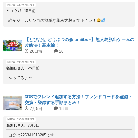
ヒョウガ
15日前
誰かジェムリンゴの簡単な集め方教えて下さい！
【とびだせ どうぶつの森 amiibo+】無人島脱出ゲームの
攻略法！基本編！
26日前
20
名無しさん
26日前
やってるよ〜
3DSでフレンド追加する方法！フレンドコードを確認・
交換・登録する手順まとめ！
7月5日
1988
名無しさん
7月5日
自分は225341513205です