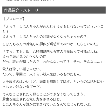
作品紹介・ストーリー
【プロローグ】
「えっ？ しほんちゃんが死んじゃうかもしれないってどういうこ
と？
ええっ？ しほんちゃんの頭部がなくなっちゃったの？」
しほんちゃんの首無しの胴体が瞑想室でみつかったらしいのだ。
「でっ、でも、四十八時間以内なら首の再接続って可能だよね。
えっ？頭が見つからないの!?
だっ、誰かが隠したの？ わかんないって？ そっ、そんな……」
殺人は珍しい話じゃない。
だって、学園に一人くらい殺人鬼はいるものだもん。
人を殺すのはいいけど、頭部を切断して隠す、というのは絶対にや
っちゃいけないタブーだ。
そんなことされたら蘇ることができなくなってしまう。
蘇生を阻止される殺し方をされるほど、
しほんちゃんが誰かに恨まれていたなんて信じられないよ。