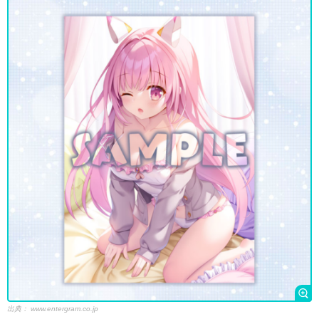
出典：
www.entergram.co.jp