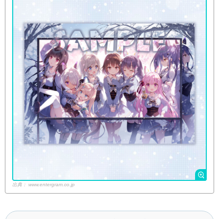
出典：
www.entergram.co.jp