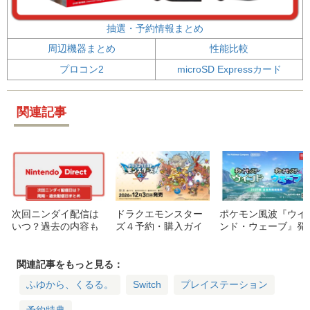
抽選・予約情報まとめ
周辺機器まとめ
性能比較
プロコン2
microSD Expressカード
関連記事
次回ニンダイ配信は
ドラクエモンスター
ポケモン風波『ウイ
いつ？過去の内容も
ズ４予約・購入ガイ
ンド・ウェーブ』発
紹介【2026ニンテン
ド：特典・価格・エ
表！御三家や舞台、
ドーダイレクト履
ディションの違いを
南国ピカチュウの名
歴・周期まとめ】
詳しく解説
前など最新情報まと
関連記事をもっと見る：
め
ふゆから、くるる。
Switch
プレイステーション