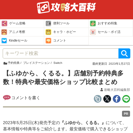
ゲーム攻略
便利ツール
おすすめ特集
アニメ考察
キャラ・ホビー
セール・ポイ活
Kindleセール
コメント
予約特典
プレイステーション
Switch
最終更新日
2023年1月27日
【ふゆから、くるる。】店舗別予約特典多
数！特典や最安価格ショップ比較まとめ
攻略大百科編集部
PR
2023年5月25日(木)発売予定の
『ふゆから、くるる。』
について、
基本情報や特典等をご紹介します。最安価格で購入できるショップ