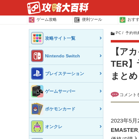
ゲーム攻略
便利ツール
おす
PC
予約特
攻略サイト一覧
【アカイ
Nintendo Switch
TER
プレイステーション
まとめ
ゲームサーバー
ポケモンカード
2023年5
オンクレ
EMASTE