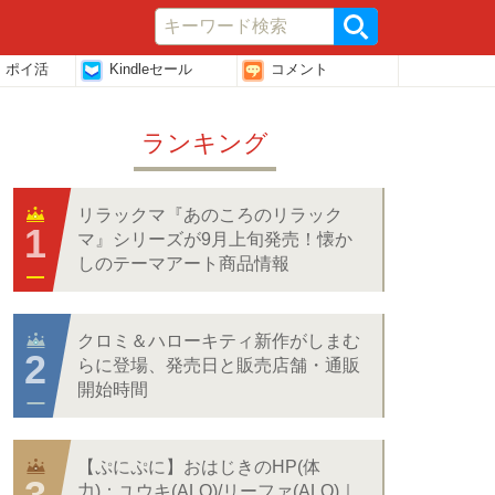
・ポイ活
Kindleセール
コメント
ランキング
リラックマ『あのころのリラック
マ』シリーズが9月上旬発売！懐か
しのテーマアート商品情報
クロミ＆ハローキティ新作がしまむ
らに登場、発売日と販売店舗・通販
開始時間
【ぷにぷに】おはじきのHP(体
力)：ユウキ(ALO)/リーファ(ALO)｜