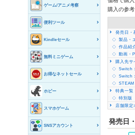
価格で購入
ゲーム/アニメ考察
購入の参考
便利ツール
発売日・
Kindleセール
製品・
作品紹
動画・P
無料ミニゲーム
購入先サ
Switc
お得なネットセール
Swit
STEAM
特典一覧
ホビー
特別版
店舗限定
スマホゲーム
発売日
SNSアカウント