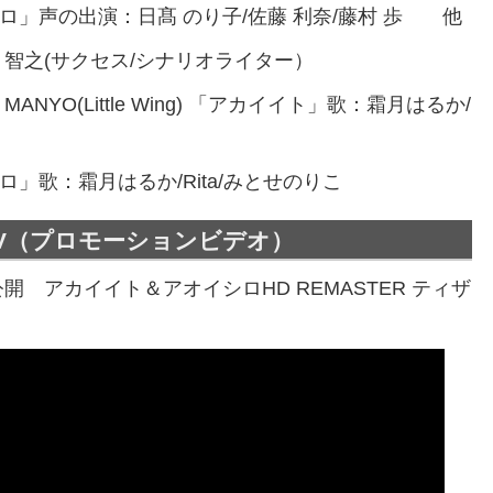
ロ」声の出演：日髙 のり子/佐藤 利奈/藤村 歩 他
 智之(サクセス/シナリオライター）
ANYO(Little Wing) 「アカイイト」歌：霜月はるか/
ロ」歌：霜月はるか/Rita/みとせのりこ
V（プロモーションビデオ）
2公開 アカイイト＆アオイシロHD REMASTER ティザ