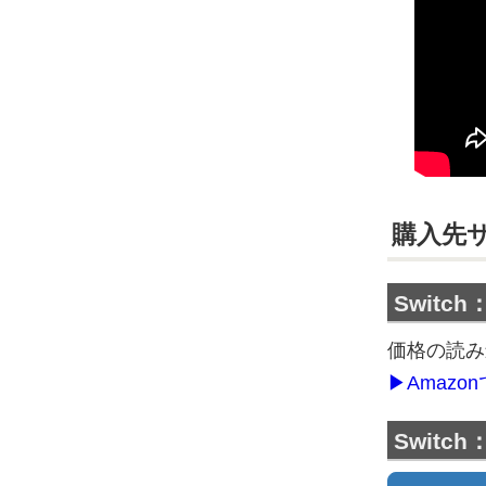
購入先
Switc
価格の読み
▶Amaz
Swit