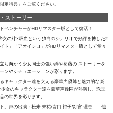
限定特典」をご覧ください。
介・ストーリー
ドベンチャーがHDリマスター版として復活！
少女の絆×吸血という独自のシナリオで好評を博した2
イト」「アオイシロ」がHDリマスター版として堂々
立ち向かう少女同士の強い絆や葛藤の ストーリーを
ーンやシチュエーションが彩ります。
るキャラクター達を支える豪華声優陣と魅力的な楽
な少女のキャラクター達を豪華声優陣が熱演し、珠玉
品の世界を彩ります。
ト」声の出演：松来 未祐/皆口 裕子/釘宮 理恵 他