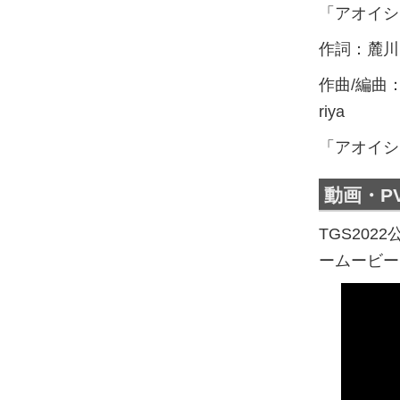
「アオイシ
作詞：麓川
作曲/編曲：M
riya
「アオイシ
動画・P
TGS202
ームービー