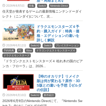
歴・周期まとめ】
2026年8月5日
特集
Switch
Nintendo Direct
任天堂が発表するゲームの最新情報ニンテンドーダイ
レクト（ニンダイ)について、次...
ドラクエモンスターズ４予
約・購入ガイド：特典・価
格・エディションの違いを
詳しく解説
2026年6月12日
Switch2
Switch
プレイステーション
予約特典
PC
Xbox
ドラゴンクエストモンスターズ４
ドラクエモンスターズ
『ドラゴンクエストモンスターズ４ 枯れ木の国のビア
ンカ・フローラ』は、2026...
【時のオカリナ】リメイク
版は何が変わる？原作・3D
S版との違いを予想【ゼルダ
の伝説】
2026年6月10日
Switch2
新作紹介
2026年6月9日のNintendo Directにて、『Nintendo Sw
itch 2』向けに『ゼルダの伝説 ...