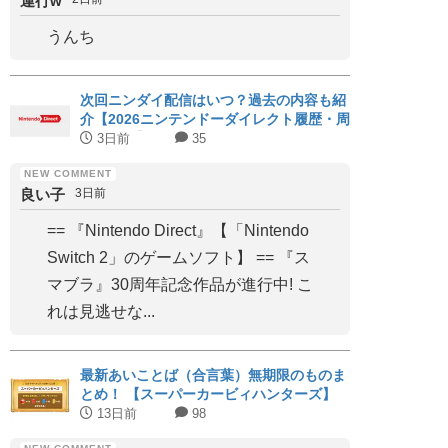
運行w
うんち
次回ニンダイ配信はいつ？過去の内容も紹
介【2026ニンテンドーダイレクト履歴・周
期まとめ】
3日前
35
良い子
3日前
== 『Nintendo Direct』【「Nintendo
Switch 2」のゲームソフト】 == 『ス
マブラ』30周年記念作品が進行中! こ
れは見逃せな...
最新あいことば（合言葉）無期限のものま
とめ！ 【スーパーカービィハンターズ】
13日前
98