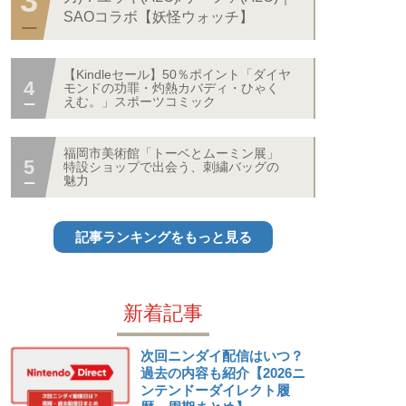
SAOコラボ【妖怪ウォッチ】
【Kindleセール】50％ポイント「ダイヤ
モンドの功罪・灼熱カバディ・ひゃく
えむ。」スポーツコミック
福岡市美術館「トーベとムーミン展」
特設ショップで出会う、刺繍バッグの
魅力
記事ランキングをもっと見る
新着記事
次回ニンダイ配信はいつ？
過去の内容も紹介【2026ニ
ンテンドーダイレクト履