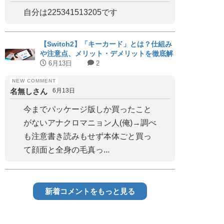
自分は225341513205です
【Switch2】「キーカード」とは？仕組み
や注意点、メリット・デメリットを徹底解
説｜対応タイトルまとめ
6月13日
2
名無しさん
6月13日
今までパッケージ版しか買ったこと
がないアナクロマニョン人(俺)→調べ
も注意書き読みもせず本体ごと買っ
て顔面と全身の毛真っ...
新着コメントをもっと見る