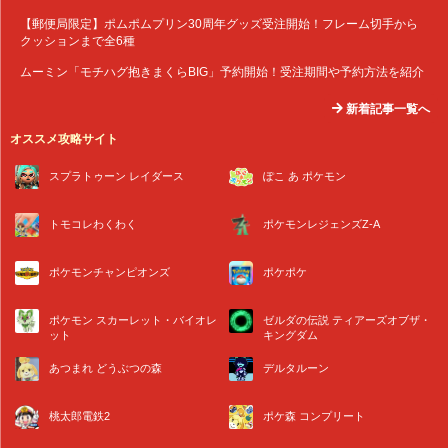
【郵便局限定】ポムポムプリン30周年グッズ受注開始！フレーム切手から
クッションまで全6種
ムーミン「モチハグ抱きまくらBIG」予約開始！受注期間や予約方法を紹介
新着記事一覧へ
オススメ攻略サイト
スプラトゥーン レイダース
ぽこ あ ポケモン
トモコレわくわく
ポケモンレジェンズZ-A
ポケモンチャンピオンズ
ポケポケ
ポケモン スカーレット・バイオレ
ゼルダの伝説 ティアーズオブザ・
ット
キングダム
あつまれ どうぶつの森
デルタルーン
桃太郎電鉄2
ポケ森 コンプリート