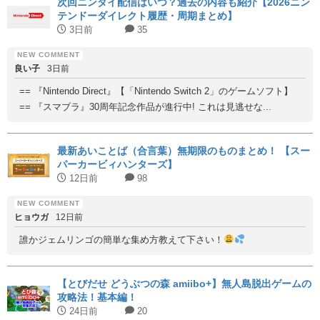
次回ニンダイ配信はいつ？過去の内容も紹介【2026ニン
テンドーダイレクト履歴・周期まとめ】
3日前
35
良い子
3日前
== 『Nintendo Direct』【「Nintendo Switch 2」のゲームソフト】
== 『スマブラ』30周年記念作品が進行中! これは見逃せな...
最新あいことば（合言葉）無期限のものまとめ！ 【スー
パーカービィハンターズ】
12日前
98
ヒョウガ
12日前
誰かジェムリンゴの簡単な集め方教えて下さい！
【とびだせ どうぶつの森 amiibo+】無人島脱出ゲームの
攻略法！基本編！
24日前
20