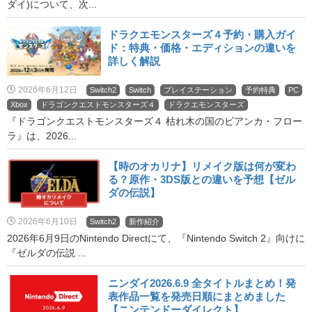
ダイ)について、次...
ドラクエモンスターズ４予約・購入ガイ
ド：特典・価格・エディションの違いを
詳しく解説
2026年6月12日
Switch2
Switch
プレイステーション
予約特典
PC
Xbox
ドラゴンクエストモンスターズ４
ドラクエモンスターズ
『ドラゴンクエストモンスターズ４ 枯れ木の国のビアンカ・フロー
ラ』は、2026...
【時のオカリナ】リメイク版は何が変わ
る？原作・3DS版との違いを予想【ゼル
ダの伝説】
2026年6月10日
Switch2
新作紹介
2026年6月9日のNintendo Directにて、『Nintendo Switch 2』向けに
『ゼルダの伝説 ...
ニンダイ2026.6.9 全タイトルまとめ！発
表作品一覧を発売日順にまとめました
【ニンテンドーダイレクト】