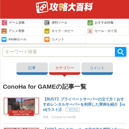
ゲーム攻略
便利ツール
おすすめ特集
アニメ考察
キャラ・ホビー
セール・ポイ活
Kindleセール
コメント
記事
カテゴリー
コメント
ConoHa for GAMEの記事一覧
【RUST】プライベートサーバーの立て方！おす
すめレンタルサーバーを利用した実例を紹介【ru
st(ラスト)】
特集
ConoHa for GAME