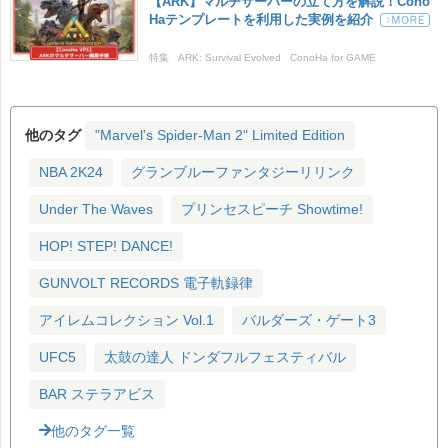
【ARK】マルチサーバーの立て方を解説！Cono
Haテンプレートを利用した実例を紹介
特集
ARK: Survival Evolved
ConoHa for GAME
他のタグ
"Marvel's Spider-Man 2" Limited Edition
NBA 2K24
グランブルーファンタジーリリンク
Under The Waves
プリンセスピーチ Showtime!
HOP! STEP! DANCE!
GUNVOLT RECORDS 電子軌録律
アイレムコレクション Vol.1
バルダーズ・ゲート3
UFC5
太鼓の達人 ドンダフルフェスティバル
BAR ステラアビス
他のタグ一覧