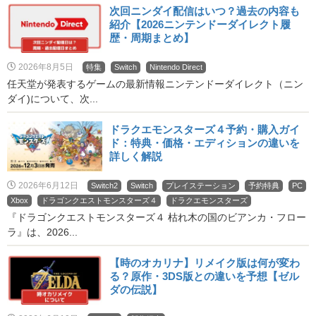
次回ニンダイ配信はいつ？過去の内容も
紹介【2026ニンテンドーダイレクト履
歴・周期まとめ】
2026年8月5日
特集
Switch
Nintendo Direct
任天堂が発表するゲームの最新情報ニンテンドーダイレクト（ニン
ダイ)について、次...
ドラクエモンスターズ４予約・購入ガイ
ド：特典・価格・エディションの違いを
詳しく解説
2026年6月12日
Switch2
Switch
プレイステーション
予約特典
PC
Xbox
ドラゴンクエストモンスターズ４
ドラクエモンスターズ
『ドラゴンクエストモンスターズ４ 枯れ木の国のビアンカ・フロー
ラ』は、2026...
【時のオカリナ】リメイク版は何が変わ
る？原作・3DS版との違いを予想【ゼル
ダの伝説】