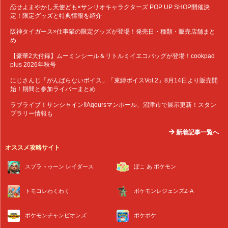
恋せよまやかし天使ども×サンリオキャラクターズ POP UP SHOP開催決
定！限定グッズと特典情報を紹介
阪神タイガース×仕事猫の限定グッズが登場！発売日・種類・販売店舗まと
め
【豪華2大付録】ムーミンシール＆リトルミイエコバッグが登場！cookpad
plus 2026年秋号
にじさんじ「がんばらないボイス」「束縛ボイスVol.2」8月14日より販売開
始！期間と参加ライバーまとめ
ラブライブ！サンシャイン!!Aqoursマンホール、沼津市で展示更新！スタン
プラリー情報も
新着記事一覧へ
オススメ攻略サイト
スプラトゥーン レイダース
ぽこ あ ポケモン
トモコレわくわく
ポケモンレジェンズZ-A
ポケモンチャンピオンズ
ポケポケ