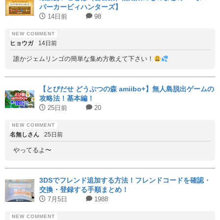
パーカービィハンターズ】
14日前
98
ヒョウガ
14日前
誰かジェムリンゴの簡単な集め方教えて下さい！
【とびだせ どうぶつの森 amiibo+】無人島脱出ゲームの
攻略法！基本編！
25日前
20
名無しさん
25日前
やってるよ〜
3DSでフレンド追加する方法！フレンドコードを確認・
交換・登録する手順まとめ！
7月5日
1988