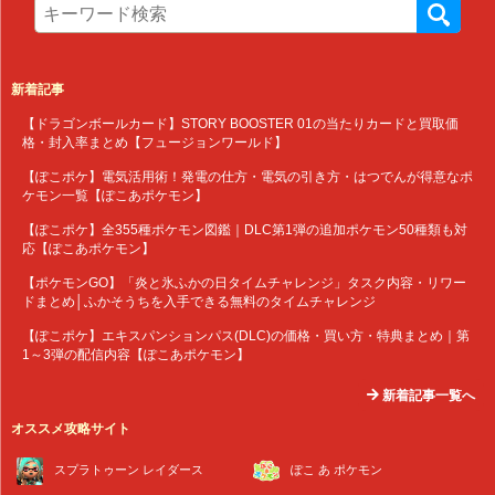
新着記事
【ドラゴンボールカード】STORY BOOSTER 01の当たりカードと買取価
格・封入率まとめ【フュージョンワールド】
【ぽこポケ】電気活用術！発電の仕方・電気の引き方・はつでんが得意なポ
ケモン一覧【ぽこあポケモン】
【ぽこポケ】全355種ポケモン図鑑｜DLC第1弾の追加ポケモン50種類も対
応【ぽこあポケモン】
【ポケモンGO】「炎と氷ふかの日タイムチャレンジ」タスク内容・リワー
ドまとめ│ふかそうちを入手できる無料のタイムチャレンジ
【ぽこポケ】エキスパンションパス(DLC)の価格・買い方・特典まとめ｜第
1～3弾の配信内容【ぽこあポケモン】
新着記事一覧へ
オススメ攻略サイト
スプラトゥーン レイダース
ぽこ あ ポケモン